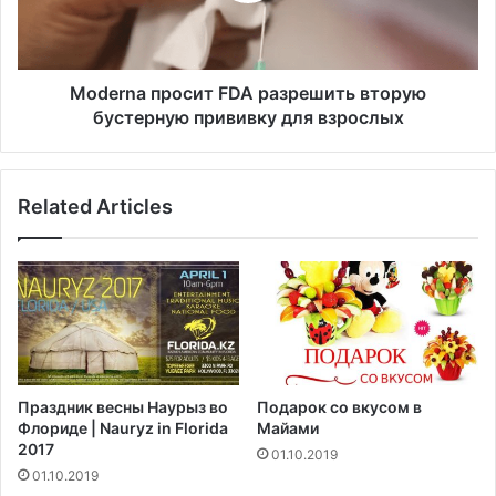
ы
a
э
п
в
р
а
о
Moderna просит FDA разрешить вторую
к
с
бустерную прививку для взрослых
у
и
и
т
р
F
Related Articles
о
D
в
A
а
р
т
а
ь
з
с
р
я
е
и
ш
з
и
Праздник весны Наурыз во
Подарок со вкусом в
-
т
Флориде | Nauryz in Florida
Майами
з
ь
2017
01.10.2019
а
в
01.10.2019
л
т