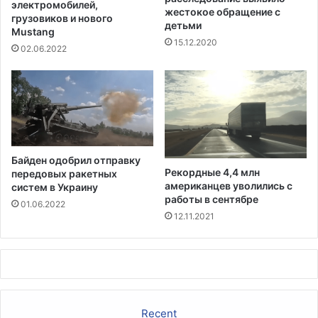
д
электромобилей,
жестокое обращение с
грузовиков и нового
л
детьми
Mustang
я
15.12.2020
в
02.06.2022
з
р
о
с
л
ы
х
Байден одобрил отправку
Рекордные 4,4 млн
передовых ракетных
американцев уволились с
систем в Украину
работы в сентябре
01.06.2022
12.11.2021
Recent