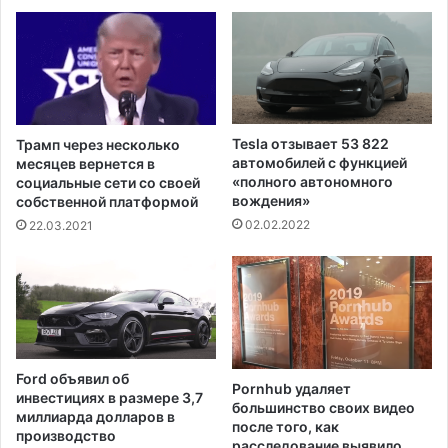
е
о
с
р
н
у
ы
ю
х
б
п
у
о
с
Tesla отзывает 53 822
Трамп через несколько
ж
т
автомобилей с функцией
месяцев вернется в
а
е
«полного автономного
социальные сети со своей
р
вождения»
р
собственной платформой
о
н
02.02.2022
22.03.2021
в
у
в
ю
Т
п
е
р
х
и
а
в
с
и
Ford объявил об
е
Pornhub удаляет
в
инвестициях в размере 3,7
большинство своих видео
к
миллиарда долларов в
после того, как
у
производство
расследование выявило