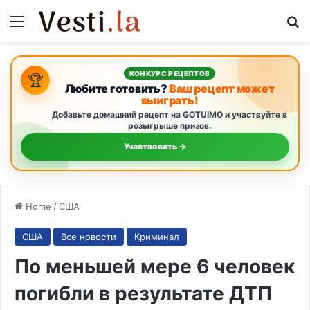
Menu
S
КОНКУРС РЕЦЕПТОВ
🏆
Любите готовить?
Ваш рецепт может
выиграть!
Добавьте домашний рецепт на GOTUIMO и участвуйте в
розыгрыше призов.
Участвовать →
Home
/
США
США
Все новости
Криминал
По меньшей мере 6 человек
погибли в результате ДТП