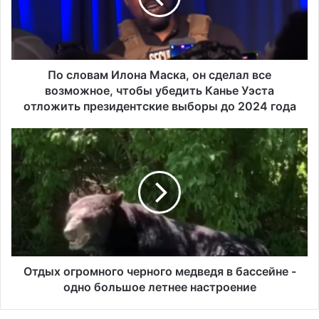
в
а
м
И
л
По словам Илона Маска, он сделал все
о
возможное, чтобы убедить Канье Уэста
н
отложить президентские выборы до 2024 года
а
М
О
а
т
с
д
к
ы
а
х
,
о
о
г
н
р
с
о
д
м
Отдых огромного черного медведя в бассейне -
е
н
одно большое летнее настроение
л
о
а
г