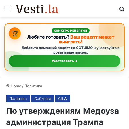
Menu
S
КОНКУРС РЕЦЕПТОВ
🏆
Любите готовить?
Ваш рецепт может
выиграть!
Добавьте домашний рецепт на GOTUIMO и участвуйте в
розыгрыше призов.
Участвовать →
Home
/
Политика
Политика
События
США
По утверждениям Медоуза
администрация Трампа