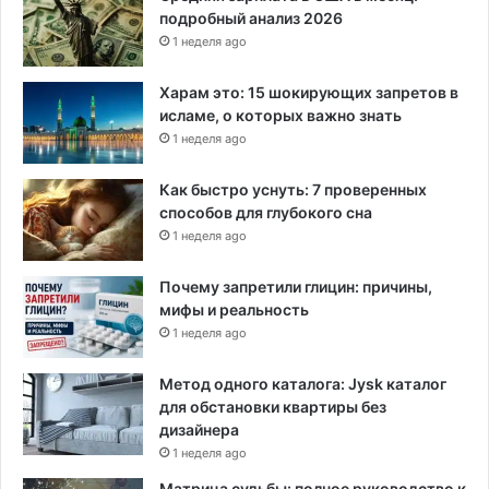
о
подробный анализ 2026
2
1 неделя ago
0
2
Харам это: 15 шокирующих запретов в
4
исламе, о которых важно знать
г
1 неделя ago
о
д
Как быстро уснуть: 7 проверенных
а
способов для глубокого сна
1 неделя ago
Почему запретили глицин: причины,
мифы и реальность
1 неделя ago
Метод одного каталога: Jysk каталог
для обстановки квартиры без
дизайнера
1 неделя ago
Матрица судьбы: полное руководство к