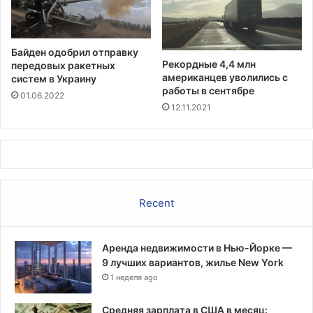
н
ь
а
п
с
р
т
Байден одобрил отправку
е
р
Рекордные 4,4 млн
передовых ракетных
з
о
американцев уволились с
систем в Украину
и
е
работы в сентябре
01.06.2022
д
н
12.11.2021
е
и
н
е
т
с
к
и
Recent
е
в
ы
Аренда недвижимости в Нью-Йорке —
б
9 лучших вариантов, жилье New York
о
р
1 неделя ago
ы
д
Средняя зарплата в США в месяц: