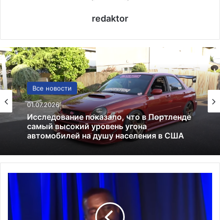
redaktor
Политика
Все новости
24.06.2025
Россия больше не получит американских
01.07.2026
льгот: что это значит и к чему приведёт
П
Исследование показало, что в Портленде
о
самый высокий уровень угона
с
автомобилей на душу населения в США
л
о