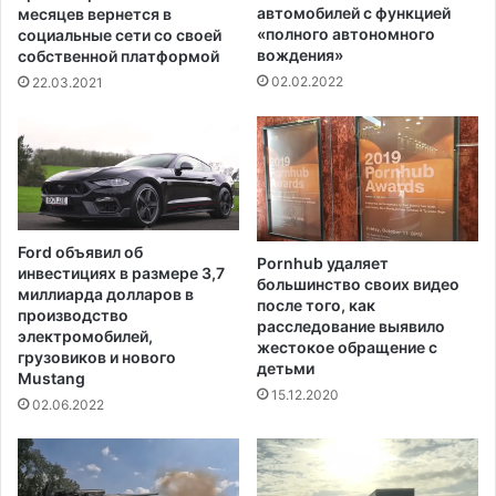
е
й
автомобилей с функцией
месяцев вернется в
д
н
«полного автономного
социальные сети со своей
и
вождения»
е
собственной платформой
т
-
02.02.2022
22.03.2021
ь
о
К
д
а
н
н
о
ь
б
е
о
У
л
Ford объявил об
э
Pornhub удаляет
ь
инвестициях в размере 3,7
большинство своих видео
с
ш
миллиарда долларов в
после того, как
т
о
производство
расследование выявило
а
е
электромобилей,
жестокое обращение с
о
грузовиков и нового
л
детьми
т
Mustang
е
15.12.2020
л
т
02.06.2022
о
н
ж
е
и
е
т