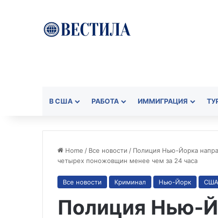
В США
РАБОТА
ИММИГРАЦИЯ
ТУ
Home
/
Все новости
/
Полиция Нью-Йорка напра
четырех поножовщин менее чем за 24 часа
Все новости
Криминал
Нью-Йорк
СШ
Полиция Нью-Й