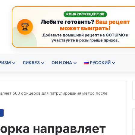
КОНКУРС РЕЦЕПТОВ
Любите готовить?
Ваш рецепт
🏆
может выиграть!
Добавьте домашний рецепт на GOTUIMO и
участвуйте в розыгрыше призов.
РИЗМ
ЛИКБЕЗ
ОН И ОНА
РУССКИЙ
вляет 500 офицеров для патрулирования метро после
А
орка направляет