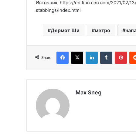
Источник: https://edition.cnn.com/2021/02/1
stabbings/index.html
Дермот Ши
метро
нап
Facebook
X
LinkedIn
Tumblr
Pinterest
Share
Max Sneg