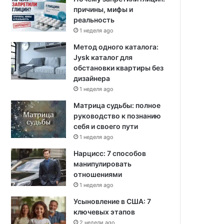
причины, мифы и
реальность
1 неделя ago
Метод одного каталога:
Jysk каталог для
обстановки квартиры без
дизайнера
1 неделя ago
Матрица судьбы: полное
руководство к познанию
себя и своего пути
1 неделя ago
Нарцисс: 7 способов
манипулировать
отношениями
1 неделя ago
Усыновление в США: 7
ключевых этапов
2 недели ago