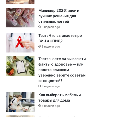
Маникюр 2026: идеи и
лучшие решения для
стильных ногтей
3 недели ago
Тест: Что вы знаете про
ВИЧ и СПИД?
3 недели ago
Тест: знаете ли вы все эти
факты о здоровье — или
просто слишком
уверенно верите советам
из соцсетей?
3 недели ago
Как выбирать мебель и
товары для дома
3 недели ago