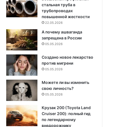
стальная труба в
трубопроводах
повышенной жесткости
22.05.2026
А почему ашваганда
запрещена в России
05.05.2026
Создано новое лекарство
против мигрени
05.05.2026
Можете ли вы изменить
свою личность?
05.05.2026
Крузак 200 (Toyota Land
Cruiser 200): полный гид
по легендарному
внедорожнику