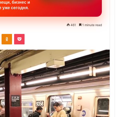
вещи, бизнес и
 уже сегодня.
461
1 minute read
ontakte
Odnoklassniki
Pocket