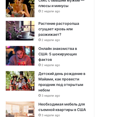
Секс с бывшим мужем —
плюсы и минусы
2 недели ago
Растение расторопша
сгущает кровь или
разжижает?
2 недели ago
Онлайн знакомства в
США: 5 шокирующих
фактов
2 недели ago
Детский день рождение в
Майами, как провести
праздник под открытым
небом
3 недели ago
Необходимая мебель для
съемной квартиры в США
3 недели ago