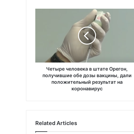
Ч
е
т
ы
р
е
ч
е
л
о
Четыре человека в штате Орегон,
в
получившие обе дозы вакцины, дали
е
положительный результат на
к
коронавирус
а
в
ш
т
а
Related Articles
т
е