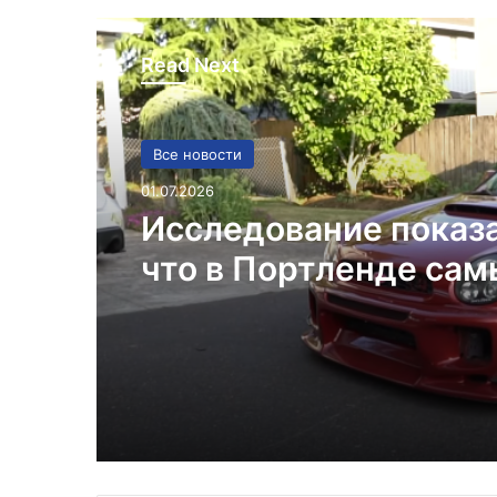
Read Next
Все новости
01.07.2026
Исследование показ
что в Портленде са
высокий уровень уго
автомобилей на душ
населения в США