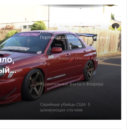
Детский день рождение в Майами,
как провести праздник под
открытым небом
Исследование показало, что в
Портленде самый высокий уровень
угона автомобилей на душу
населения в США
ало,
Америка имеет огромный избыток
сыра
мый
на
Удивительные факты о Флориде
у
Серийные убийцы США: 5
шокирующих случаев