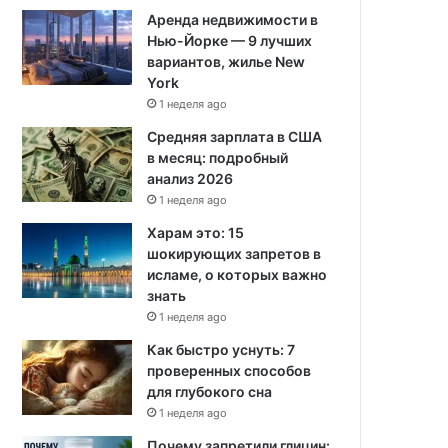
Аренда недвижимости в
Нью-Йорке — 9 лучших
вариантов, жилье New
York
1 неделя ago
Средняя зарплата в США
в месяц: подробный
анализ 2026
1 неделя ago
Харам это: 15
шокирующих запретов в
исламе, о которых важно
знать
1 неделя ago
Как быстро уснуть: 7
проверенных способов
для глубокого сна
1 неделя ago
Почему запретили глицин: