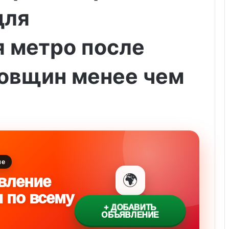
для
я метро после
овщин менее чем
ие
🌍
вление
и по всему
+ ДОБАВИТЬ
ОБЪЯВЛЕНИЕ