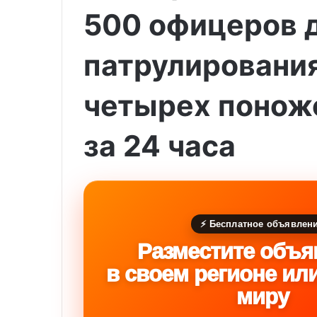
500 офицеров 
патрулировани
четырех понож
за 24 часа
⚡ Бесплатное объявлен
Разместите объя
в своем регионе ил
миру