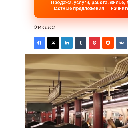
Продажи, услуги, работа, жилье, 
частные предложения — начните
14.02.2021
Facebook
X
LinkedIn
Tumblr
Pinterest
Reddit
VK