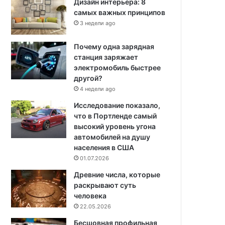
Дизайн интерьера: 8
самых важных принципов
3 недели ago
Почему одна зарядная
станция заряжает
электромобиль быстрее
другой?
4 недели ago
Исследование показало,
что в Портленде самый
высокий уровень угона
автомобилей на душу
населения в США
01.07.2026
Древние числа, которые
раскрывают суть
человека
22.05.2026
Бесшовная профильная