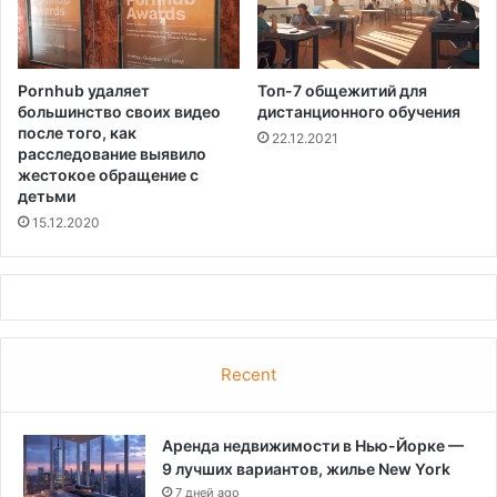
и
д
е
т
Pornhub удаляет
Топ-7 общежитий для
е
большинство своих видео
дистанционного обучения
л
после того, как
22.12.2021
ь
расследование выявило
с
жестокое обращение с
т
детьми
в
15.12.2020
у
ю
т
д
а
н
Recent
н
ы
е
T
Аренда недвижимости в Нью-Йорке —
S
9 лучших вариантов, жилье New York
A
7 дней ago