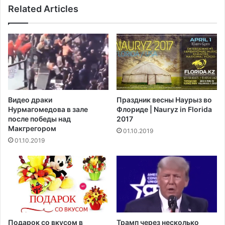
ж
Related Articles
е
д
р
е
и
с
к
т
и
в
в
а
э
д
т
о
о
Видео драки
Праздник весны Наурыз во
с
м
Нурмагомедова в зале
Флориде | Nauryz in Florida
т
г
после победы над
2017
и
о
Макгрегором‍
01.10.2019
г
д
01.10.2019
л
у
о
Б
п
е
о
л
с
о
л
е
е
Р
м
о
Подарок со вкусом в
Трамп через несколько