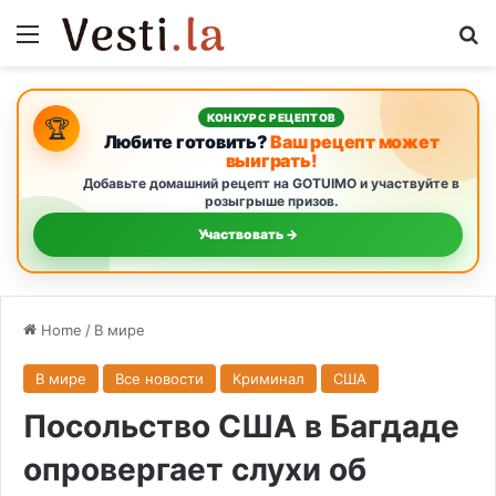
Menu
S
КОНКУРС РЕЦЕПТОВ
🏆
Любите готовить?
Ваш рецепт может
выиграть!
Добавьте домашний рецепт на GOTUIMO и участвуйте в
розыгрыше призов.
Участвовать →
Home
/
В мире
В мире
Все новости
Криминал
США
Посольство США в Багдаде
опровергает слухи об