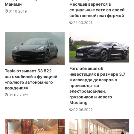
а
ж
Майами
месяцев вернется в
р
д
социальные сети со своей
01.10.2019
т
собственной платформой
е
о
с
22.03.2021
в
т
с
в
к
о
о
?
г
о
п
Ford объявил об
Tesla отзывает 53 822
и
инвестициях в размере 3,7
автомобилей с функцией
к
миллиарда долларов в
«полного автономного
а
производство
вождения»
,
электромобилей,
02.02.2022
о
грузовиков и нового
Mustang
ч
е
02.06.2022
м
с
в