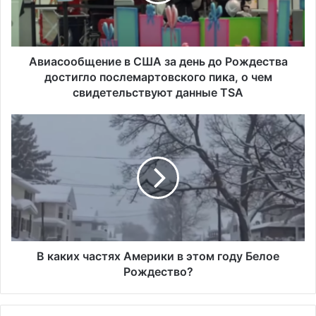
о
о
б
щ
е
Авиасообщение в США за день до Рождества
н
достигло послемартовского пика, о чем
и
свидетельствуют данные TSA
е
в
В
С
к
Ш
а
А
к
з
и
а
х
д
ч
е
а
н
с
ь
т
В каких частях Америки в этом году Белое
д
я
Рождество?
о
х
Р
А
о
м