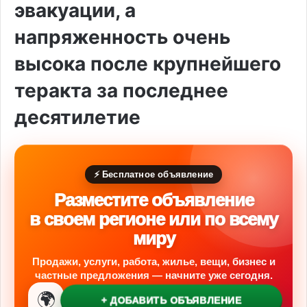
эвакуации, а
напряженность очень
высока после крупнейшего
теракта за последнее
десятилетие
⚡ Бесплатное объявление
Разместите объявление
в своем регионе или по всему
миру
Продажи, услуги, работа, жилье, вещи, бизнес и
частные предложения — начните уже сегодня.
🌍
+ ДОБАВИТЬ ОБЪЯВЛЕНИЕ