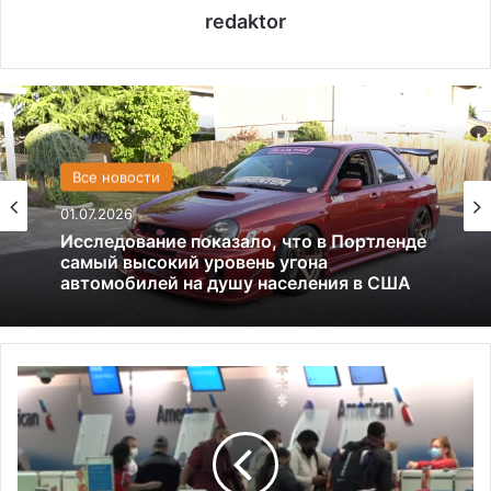
redaktor
США
Все новости
13.06.2025
01.07.2026
Америка имеет огромный избыток сыра
А
Исследование показало, что в Портленде
в
самый высокий уровень угона
и
автомобилей на душу населения в США
а
с