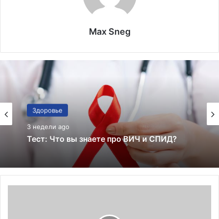
Max Sneg
Здоровье
3 недели ago
Здоровье
Тест: знаете ли вы все эти факты о
3 недели ago
здоровье — или просто слишком
уверенно верите советам из соцсетей?
Н
Тест: Что вы знаете про ВИЧ и СПИД?
а
ч