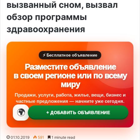
вызванный сном, вызвал
обзор программы
здравоохранения
⚡ Бесплатное объявление
Разместите объявление
в своем регионе или по всему
миру
Продажи, услуги, работа, жилье, вещи, бизнес и
частные предложения — начните уже сегодня.
🌍
+ ДОБАВИТЬ ОБЪЯВЛЕНИЕ
01.10.2019
591
1 minute read