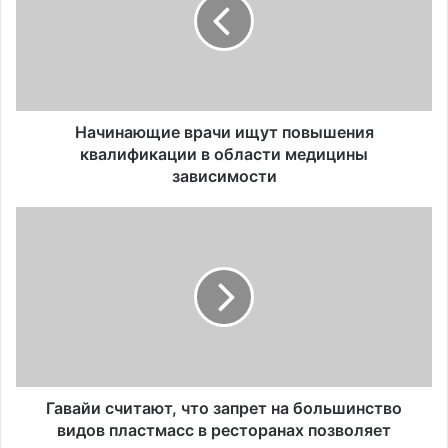
и
н
а
ю
щ
и
е
Начинающие врачи ищут повышения
в
квалификации в области медицины
р
зависимости
а
ч
Г
и
а
и
в
щ
а
у
й
т
и
п
с
о
ч
в
и
ы
т
Гавайи считают, что запрет на большинство
ш
а
видов пластмасс в ресторанах позволяет
е