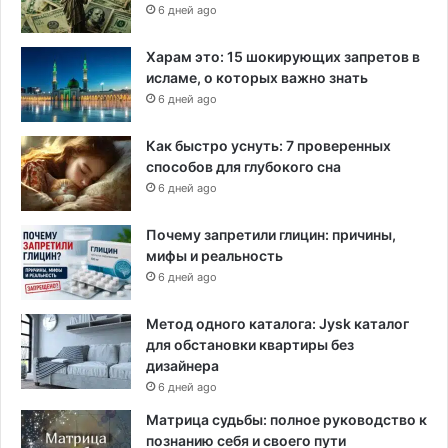
т
6 дней ago
и
т
Харам это: 15 шокирующих запретов в
ь
исламе, о которых важно знать
з
6 дней ago
а
г
Как быстро уснуть: 7 проверенных
р
способов для глубокого сна
я
з
6 дней ago
н
е
Почему запретили глицин: причины,
н
мифы и реальность
и
6 дней ago
е
о
Метод одного каталога: Jysk каталог
к
для обстановки квартиры без
е
дизайнера
а
6 дней ago
н
Матрица судьбы: полное руководство к
а
познанию себя и своего пути