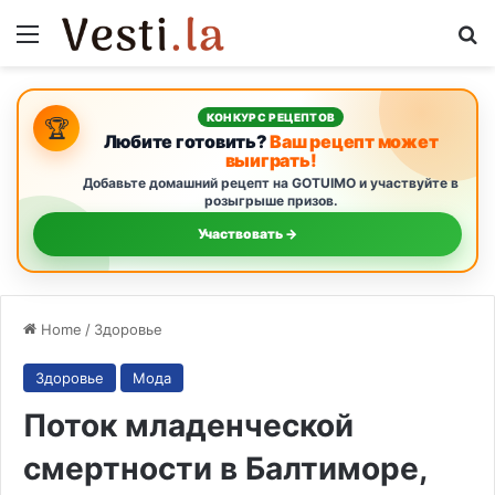
Menu
S
КОНКУРС РЕЦЕПТОВ
🏆
Любите готовить?
Ваш рецепт может
выиграть!
Добавьте домашний рецепт на GOTUIMO и участвуйте в
розыгрыше призов.
Участвовать →
Home
/
Здоровье
Здоровье
Мода
Поток младенческой
смертности в Балтиморе,