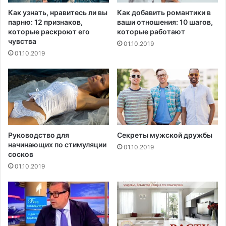
т
т
Как узнать, нравитесь ли вы
Как добавить романтики в
и
в
парню: 12 признаков,
ваши отношения: 10 шагов,
м
о
которые раскроют его
которые работают
е
в
чувства
01.10.2019
д
и
01.10.2019
и
д
ц
о
и
в
н
п
ы
л
з
а
а
с
в
т
Руководство для
Секреты мужской дружбы
и
начинающих по стимуляции
м
01.10.2019
с
сосков
а
и
с
01.10.2019
м
с
о
в
с
р
т
е
и
с