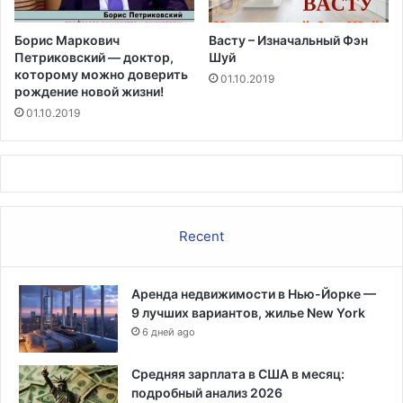
т
о
Борис Маркович
Васту – Изначальный Фэн
р
Петриковский — доктор,
Шуй
а
которому можно доверить
01.10.2019
н
рождение новой жизни!
а
01.10.2019
х
п
о
з
в
о
л
Recent
я
е
т
Аренда недвижимости в Нью-Йорке —
с
9 лучших вариантов, жилье New York
о
6 дней ago
к
р
Средняя зарплата в США в месяц:
а
подробный анализ 2026