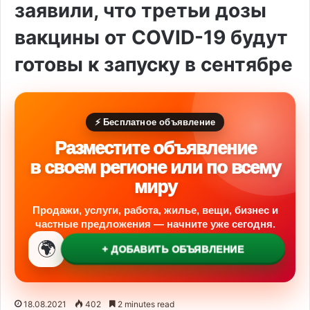
заявили, что третьи дозы
вакцины от COVID-19 будут
готовы к запуску в сентябре
⚡ Бесплатное объявление
Разместите объявление
в своем регионе или по всему
миру
Продажи, услуги, работа, жилье, вещи, бизнес и
частные предложения — начните уже сегодня.
🌍
+ ДОБАВИТЬ ОБЪЯВЛЕНИЕ
18.08.2021
402
2 minutes read