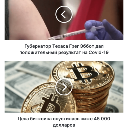
б
е
р
н
а
т
о
р
Губернатор Техаса Грег Эббот дал
Т
положительный результат на Covid-19
е
х
Ц
а
е
с
н
а
а
Г
б
р
и
е
т
г
к
Э
о
б
и
Цена биткоина опустилась ниже 45 000
б
н
долларов