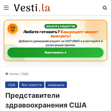
Menu
S
КОНКУРС РЕЦЕПТОВ
🏆
Любите готовить?
Ваш рецепт может
выиграть!
Добавьте домашний рецепт на GOTUIMO и участвуйте в
розыгрыше призов.
Участвовать →
Home
/
США
США
Все новости
медицина
Представители
здравоохранения США