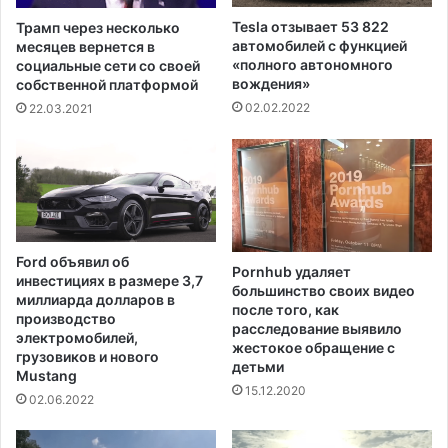
л
л
Tesla отзывает 53 822
Трамп через несколько
ь
л
автомобилей с функцией
месяцев вернется в
т
а
«полного автономного
социальные сети со своей
а
вождения»
р
собственной платформой
т
о
02.02.2022
22.03.2021
н
в
а
C
o
v
i
d
Ford объявил об
-
Pornhub удаляет
инвестициях в размере 3,7
большинство своих видео
1
миллиарда долларов в
после того, как
9
производство
расследование выявило
электромобилей,
жестокое обращение с
грузовиков и нового
детьми
Mustang
15.12.2020
02.06.2022