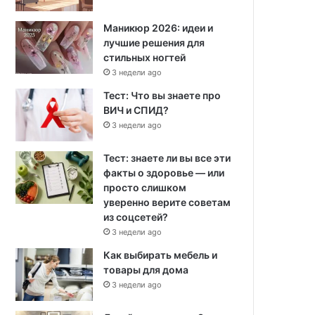
Маникюр 2026: идеи и
лучшие решения для
стильных ногтей
3 недели ago
Тест: Что вы знаете про
ВИЧ и СПИД?
3 недели ago
Тест: знаете ли вы все эти
факты о здоровье — или
просто слишком
уверенно верите советам
из соцсетей?
3 недели ago
Как выбирать мебель и
товары для дома
3 недели ago