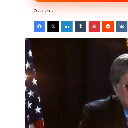
29.07.2020
Facebook
X
LinkedIn
Tumblr
Pinterest
Reddit
VK