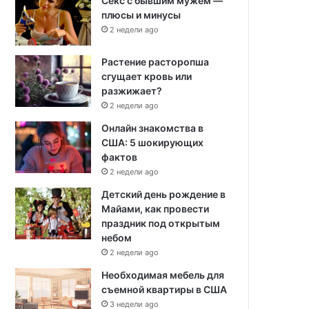
Секс с бывшим мужем —
плюсы и минусы
2 недели ago
Растение расторопша
сгущает кровь или
разжижает?
2 недели ago
Онлайн знакомства в
США: 5 шокирующих
фактов
2 недели ago
Детский день рождение в
Майами, как провести
праздник под открытым
небом
2 недели ago
Необходимая мебель для
съемной квартиры в США
3 недели ago