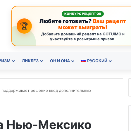
КОНКУРС РЕЦЕПТОВ
Любите готовить?
Ваш рецепт
🏆
может выиграть!
Добавьте домашний рецепт на GOTUIMO и
участвуйте в розыгрыше призов.
РИЗМ
ЛИКБЕЗ
ОН И ОНА
РУССКИЙ
 поддерживает решение ввод дополнительных
а Нью-Мексико