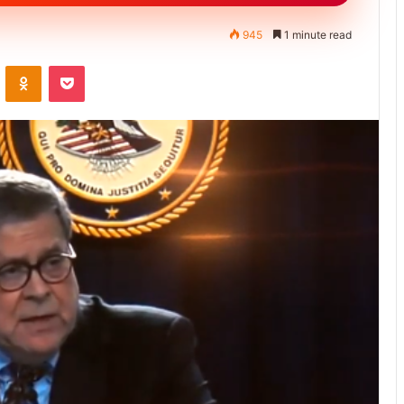
945
1 minute read
ontakte
Odnoklassniki
Pocket