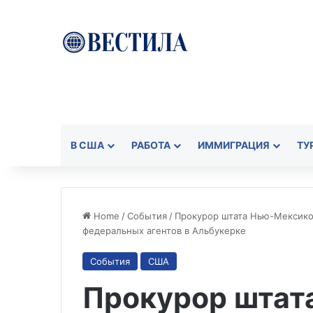
В США
РАБОТА
ИММИГРАЦИЯ
ТУ
Home
/
События
/
Прокурор штата Нью-Мексико
федеральных агентов в Альбукерке
События
США
Прокурор штат