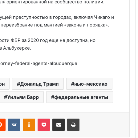
для ориентированной на сообщество полиции.
стущей преступностью в городах, включая Чикаго и
 переизбрание под мантией «закона и порядка».
ости ФБР за 2020 год еще не доступна, но
в Альбукерке.
torney-federal-agents-albuquerque
Удивительные факты о Флориде
он
Дональд Трамп
нью-мексико
Уильям Барр
федеральные агенты
Пляжный домик в Северной
Каролине, где Билл Гейтс и его
бывшая девушка Энн Уинблад
Reddit
VKontakte
Odnoklassniki
Pocket
Share via Email
Print
проводили долгие выходные, теперь
доступен для сдачи в аренду для
Курсы бухгалтера в США
отдыха