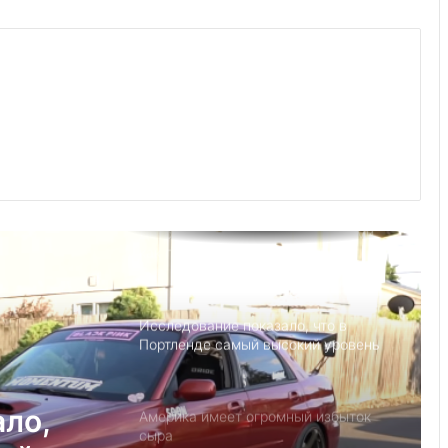
Выступление министра финансов
Джанет Л. Йеллен в Суниве в
Норкроссе, Джорджия
Что если, Трамп снова станет
президентом США?
Детский день рождение в Майами,
как провести праздник под
открытым небом
Исследование показало, что в
Портленде самый высокий уровень
угона автомобилей на душу
населения в США
ало,
Америка имеет огромный избыток
сыра