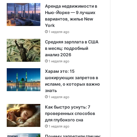
Аренда недвижимости в
Нью-Йорке — 9 лучших
вариантов, жилье New
York
1 неделя ago
Средняя зарплата в США
в месяц: подробный
анализ 2026
1 неделя ago
Харам это: 15
шокирующих запретов в
исламе, о которых важно
знать
1 неделя ago
Как быстро уснуть: 7
проверенных способов
для глубокого сна
1 неделя ago
Почему запретили глицин: