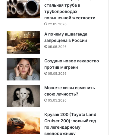
стальная труба в
трубопроводах
повышенной жесткости
22.05.2026
А почему ашваганда
запрещена в России
05.05.2026
Создано новое лекарство
против мигрени
05.05.2026
Можете ли вы изменить
свою личность?
05.05.2026
Крузак 200 (Toyota Land
Cruiser 200): полный гид
по легендарному
внедорожнику