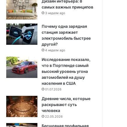
Дизайн интерьера: 8
самых важных принципов
3 недели ago
Почему одна зарядная
станция заряжает
электромобиль быстрее
другой?
4 недели ago
Исследование показало,
что в Портленде самый
высокий уровень угона
автомобилей на душу
населения в США
01.07.2026
Древние числа, которые
раскрывают суть
человека
22.05.2026
Бесшовная профильная