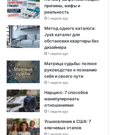
причины, мифы и
реальность
1 неделя ago
Метод одного каталога:
Jysk каталог для
обстановки квартиры без
дизайнера
1 неделя ago
Матрица судьбы: полное
руководство к познанию
себя и своего пути
1 неделя ago
Нарцисс: 7 способов
манипулировать
отношениями
1 неделя ago
Усыновление в США: 7
ключевых этапов
1 неделя ago