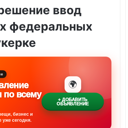
решение ввод
х федеральных
укерке
ие
🌍
вление
и по всему
+ ДОБАВИТЬ
ОБЪЯВЛЕНИЕ
вещи, бизнес и
 уже сегодня.