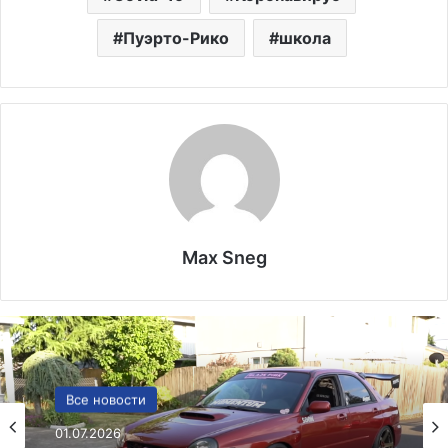
Пуэрто-Рико
школа
Max Sneg
США
Все новости