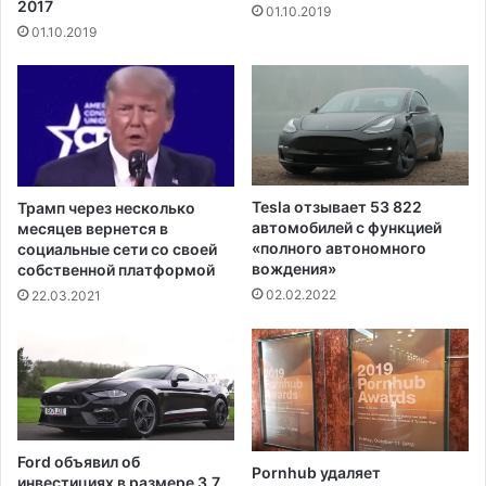
2017
01.10.2019
н
я
01.10.2019
у
д
д
е
л
ф
я
и
д
ц
е
и
т
т
е
в
Tesla отзывает 53 822
Трамп через несколько
й
а
автомобилей с функцией
месяцев вернется в
в
к
«полного автономного
социальные сети со своей
в
вождения»
ц
собственной платформой
о
и
02.02.2022
22.03.2021
з
н
р
ы
а
J
с
o
т
h
е
n
о
s
Ford объявил об
т
Pornhub удаляет
o
инвестициях в размере 3,7