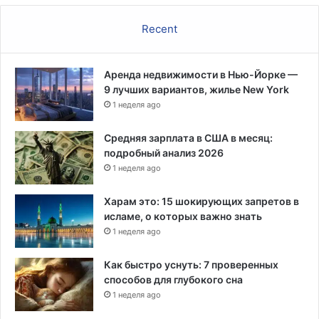
Ш
А
Recent
Аренда недвижимости в Нью-Йорке —
9 лучших вариантов, жилье New York
1 неделя ago
Средняя зарплата в США в месяц:
подробный анализ 2026
1 неделя ago
Харам это: 15 шокирующих запретов в
исламе, о которых важно знать
1 неделя ago
Как быстро уснуть: 7 проверенных
способов для глубокого сна
1 неделя ago