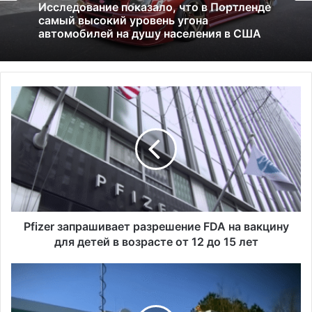
13.06.2025
01.07.2026
Америка имеет огромный избыток сыра
P
Исследование показало, что в Портленде
самый высокий уровень угона
f
автомобилей на душу населения в США
i
z
e
r
з
а
п
р
Pfizer запрашивает разрешение FDA на вакцину
а
для детей в возрасте от 12 до 15 лет
ш
и
Н
в
а
а
с