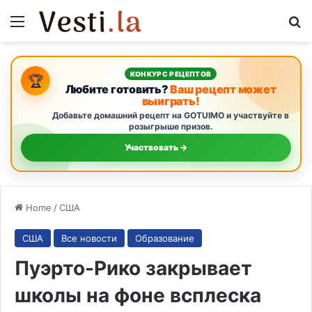
Menu
S
КОНКУРС РЕЦЕПТОВ
🏆
Любите готовить?
Ваш рецепт может
выиграть!
Добавьте домашний рецепт на GOTUIMO и участвуйте в
розыгрыше призов.
Участвовать →
Home
/
США
США
Все новости
Образование
Пуэрто-Рико закрывает
школы на фоне всплеска