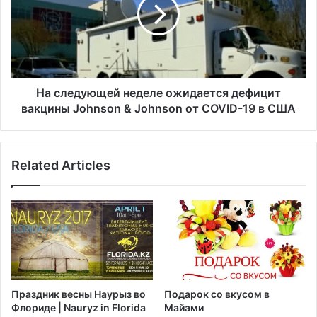
е
л
т
е
р
д
а
у
з
ю
р
щ
е
е
На следующей неделе ожидается дефицит
ш
й
вакцины Johnson & Johnson от COVID-19 в США
е
н
н
е
и
д
Related Articles
е
е
F
л
D
е
A
о
н
ж
а
и
в
д
а
а
к
е
Праздник весны Наурыз во
Подарок со вкусом в
ц
т
Флориде | Nauryz in Florida
Майами
и
с