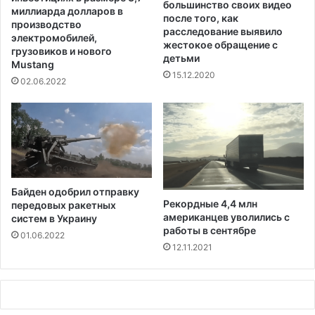
большинство своих видео
1
n
миллиарда долларов в
после того, как
2
&
производство
расследование выявило
д
J
электромобилей,
жестокое обращение с
о
грузовиков и нового
o
детьми
Mustang
1
h
15.12.2020
5
n
02.06.2022
л
s
е
o
т
n
о
т
C
O
Байден одобрил отправку
V
Рекордные 4,4 млн
передовых ракетных
I
американцев уволились с
систем в Украину
D
работы в сентябре
01.06.2022
-
12.11.2021
1
9
в
С