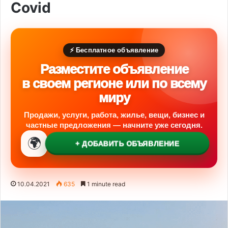
Covid
⚡ Бесплатное объявление
Разместите объявление
в своем регионе или по всему
миру
Продажи, услуги, работа, жилье, вещи, бизнес и
частные предложения — начните уже сегодня.
🌍
+ ДОБАВИТЬ ОБЪЯВЛЕНИЕ
10.04.2021
635
1 minute read