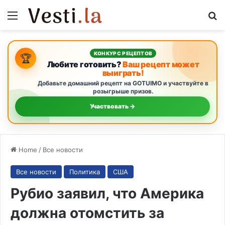
Menu
S
КОНКУРС РЕЦЕПТОВ
🏆
Любите готовить?
Ваш рецепт может
выиграть!
Добавьте домашний рецепт на GOTUIMO и участвуйте в
розыгрыше призов.
Участвовать →
Home
/
Все новости
Все новости
Политика
США
Рубио заявил, что Америка
должна отомстить за