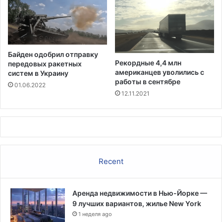
с
с
у
б
о
Байден одобрил отправку
л
Рекордные 4,4 млн
передовых ракетных
ь
американцев уволились с
систем в Украину
ш
работы в сентябре
01.06.2022
е
12.11.2021
в
р
е
м
е
н
Recent
и
д
л
я
Аренда недвижимости в Нью-Йорке —
п
9 лучших вариантов, жилье New York
е
1 неделя ago