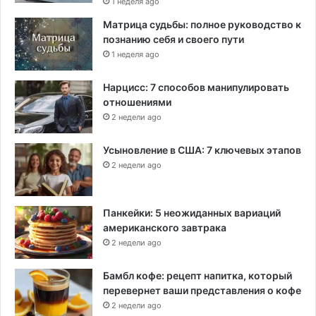
1 неделя ago
н
Матрица судьбы: полное руководство к
а
познанию себя и своего пути
в
1 неделя ago
и
р
у
Нарцисс: 7 способов манипулировать
с
отношениями
а
2 недели ago
Усыновление в США: 7 ключевых этапов
2 недели ago
Панкейки: 5 неожиданных вариаций
американского завтрака
2 недели ago
Бамбл кофе: рецепт напитка, который
перевернет ваши представления о кофе
2 недели ago