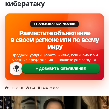
кибератаку
⚡ Бесплатное объявление
Разместите объявление
в своем регионе или по всему
миру
Продажи, услуги, работа, жилье, вещи, бизнес и
частные предложения — начните уже сегодня.
🌍
+ ДОБАВИТЬ ОБЪЯВЛЕНИЕ
19.12.2020
474
1 minute read