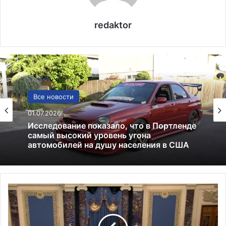
redaktor
Политика
Все новости
24.06.2025
Россия больше не получит американских
01.07.2026
льгот: что это значит и к чему приведёт
Т
Исследование показало, что в Портленде
р
самый высокий уровень угона
а
автомобилей на душу населения в США
м