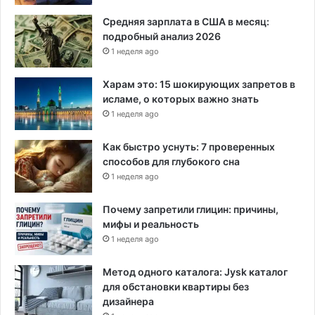
р
е
Средняя зарплата в США в месяц:
г
подробный анализ 2026
о
1 неделя ago
в
о
Харам это: 15 шокирующих запретов в
р
исламе, о которых важно знать
о
1 неделя ago
в
о
Как быстро уснуть: 7 проверенных
п
способов для глубокого сна
о
1 неделя ago
м
о
Почему запретили глицин: причины,
щ
мифы и реальность
и
о
1 неделя ago
т
к
Метод одного каталога: Jysk каталог
о
для обстановки квартиры без
р
дизайнера
о