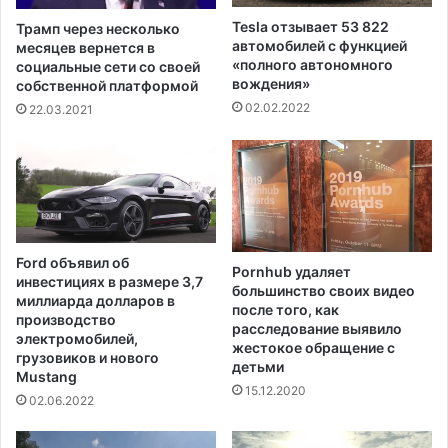
в
а
о
Tesla отзывает 53 822
Трамп через несколько
н
д
автомобилей с функцией
месяцев вернется в
и
и
«полного автономного
социальные сети со своей
ч
вождения»
з
собственной платформой
е
С
02.02.2022
22.03.2021
н
о
и
м
и
а
,
л
д
и
а
ю
Ford объявил об
щ
Pornhub удаляет
инвестициях в размере 3,7
и
большинство своих видео
миллиарда долларов в
после того, как
й
производство
расследование выявило
К
электромобилей,
жестокое обращение с
о
грузовиков и нового
детьми
н
Mustang
15.12.2020
г
02.06.2022
р
е