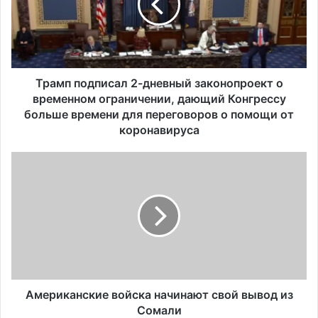
п
п
о
д
п
и
Трамп подписал 2-дневный законопроект о
с
временном ограничении, дающий Конгрессу
а
больше времени для переговоров о помощи от
л
коронавируса
2
-
А
д
м
н
е
е
р
в
и
н
к
ы
а
й
н
з
с
а
к
Американские войска начинают свой вывод из
к
и
Сомали