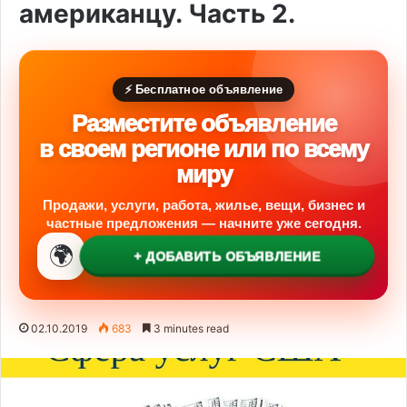
американцу. Часть 2.
⚡ Бесплатное объявление
Разместите объявление
в своем регионе или по всему
миру
Продажи, услуги, работа, жилье, вещи, бизнес и
частные предложения — начните уже сегодня.
🌍
+ ДОБАВИТЬ ОБЪЯВЛЕНИЕ
02.10.2019
683
3 minutes read