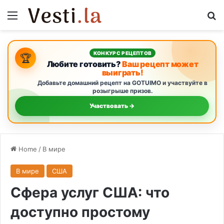
Menu
S
КОНКУРС РЕЦЕПТОВ
🏆
Любите готовить?
Ваш рецепт может
выиграть!
Добавьте домашний рецепт на GOTUIMO и участвуйте в
розыгрыше призов.
Участвовать →
Home
/
В мире
В мире
США
Сфера услуг США: что
доступно простому