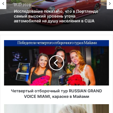
США
13.06.2025
Америка имеет огромный избыток сыра
Ч
е
т
в
е
р
т
ы
й
о
Четвертый отборочный тур RUSSIAN GRAND
т
VOICE MIAMI, караоке в Майами
б
о
М
р
и