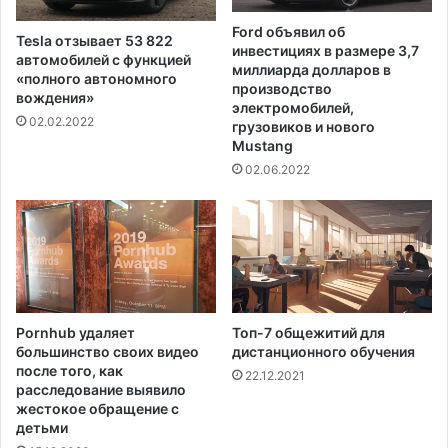
а
S
м
S
Ford объявил об
Tesla отзывает 53 822
и
I
инвестициях в размере 3,7
автомобилей с функцией
A
миллиарда долларов в
«полного автономного
N
производство
вождения»
электромобилей,
G
02.02.2022
грузовиков и нового
R
Mustang
A
02.06.2022
N
D
V
O
I
C
E
M
Pornhub удаляет
Топ-7 общежитий для
I
большинство своих видео
дистанционного обучения
A
после того, как
22.12.2021
M
расследование выявило
I
жестокое обращение с
детьми