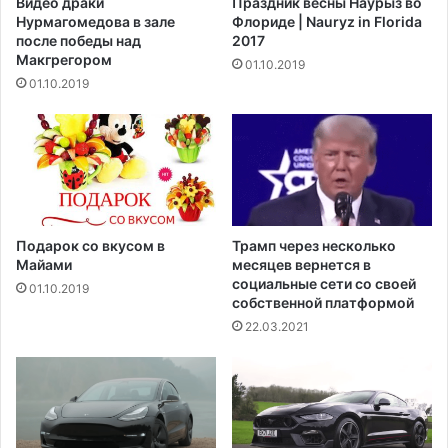
Видео драки
Праздник весны Наурыз во
O
л
Нурмагомедова в зале
Флориде | Nauryz in Florida
I
е
после победы над
2017
C
к
Макгрегором‍
01.10.2019
E
а
01.10.2019
M
р
I
а
A
о
M
к
I
е
,
к
к
о
а
н
Подарок со вкусом в
Трамп через несколько
р
к
Майами
месяцев вернется в
а
у
социальные сети со своей
01.10.2019
о
собственной платформой
р
к
с
22.03.2021
е
ш
в
о
М
у
а
R
й
U