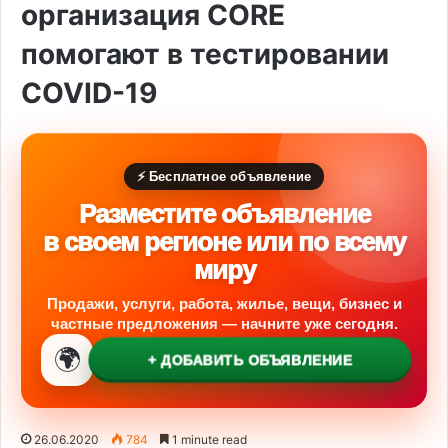
организация CORE
помогают в тестировании
COVID-19
⚡ Бесплатное объявление
Разместите объявление
в своем регионе или по всему
миру
Продажи, услуги, работа, жилье, вещи, бизнес и
частные предложения — начните уже сегодня.
🌍
+ ДОБАВИТЬ ОБЪЯВЛЕНИЕ
26.06.2020
784
1 minute read