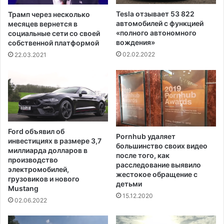
Д
ж
Tesla отзывает 53 822
Трамп через несколько
е
автомобилей с функцией
месяцев вернется в
р
«полного автономного
социальные сети со своей
вождения»
с
собственной платформой
и
02.02.2022
22.03.2021
н
а
в
ы
х
о
д
Ford объявил об
Pornhub удаляет
н
инвестициях в размере 3,7
большинство своих видео
ы
миллиарда долларов в
после того, как
е
производство
расследование выявило
электромобилей,
жестокое обращение с
грузовиков и нового
детьми
Mustang
15.12.2020
02.06.2022