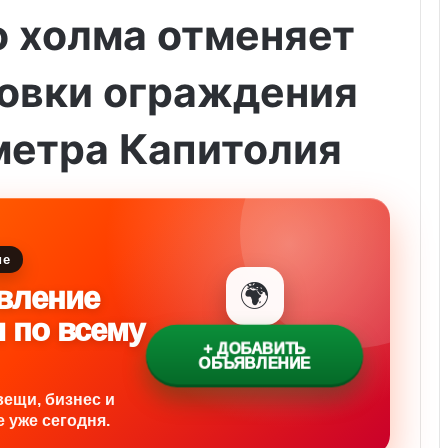
о холма отменяет
новки ограждения
метра Капитолия
ие
🌍
вление
и по всему
+ ДОБАВИТЬ
ОБЪЯВЛЕНИЕ
вещи, бизнес и
 уже сегодня.