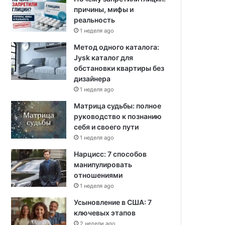
причины, мифы и
реальность
1 неделя ago
Метод одного каталога:
Jysk каталог для
обстановки квартиры без
дизайнера
1 неделя ago
Матрица судьбы: полное
руководство к познанию
себя и своего пути
1 неделя ago
Нарцисс: 7 способов
манипулировать
отношениями
1 неделя ago
Усыновление в США: 7
ключевых этапов
2 недели ago