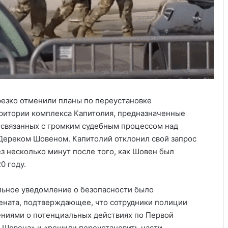
резко отменили планы по переустановке
ритории комплекса Капитолия, предназначенные
 связанных с громким судебным процессом над
ереком Шовеном. Капитолий отклонил свой запрос
з несколько минут после того, как Шовен был
0 году.
льное уведомление о безопасности было
ената, подтверждающее, что сотрудники полиции
ениями о потенциальных действиях по Первой
а Шовена» и «решили переустановить части