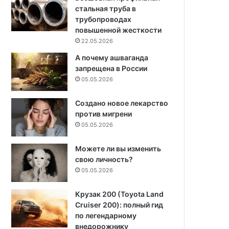
стальная труба в
трубопроводах
повышенной жесткости
22.05.2026
А почему ашваганда
запрещена в России
05.05.2026
Создано новое лекарство
против мигрени
05.05.2026
Можете ли вы изменить
свою личность?
05.05.2026
Крузак 200 (Toyota Land
Cruiser 200): полный гид
по легендарному
внедорожнику