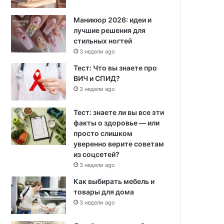
Маникюр 2026: идеи и
лучшие решения для
стильных ногтей
3 недели ago
Тест: Что вы знаете про
ВИЧ и СПИД?
3 недели ago
Тест: знаете ли вы все эти
факты о здоровье — или
просто слишком
уверенно верите советам
из соцсетей?
3 недели ago
Как выбирать мебель и
товары для дома
3 недели ago