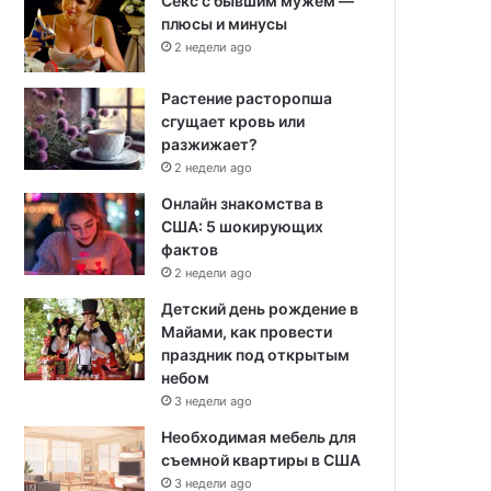
Секс с бывшим мужем —
плюсы и минусы
2 недели ago
Растение расторопша
сгущает кровь или
разжижает?
2 недели ago
Онлайн знакомства в
США: 5 шокирующих
фактов
2 недели ago
Детский день рождение в
Майами, как провести
праздник под открытым
небом
3 недели ago
Необходимая мебель для
съемной квартиры в США
3 недели ago