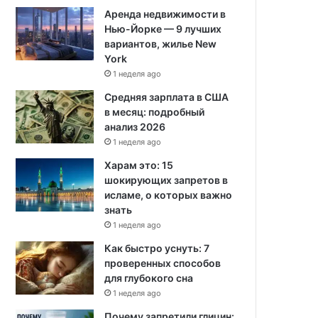
Аренда недвижимости в
Нью-Йорке — 9 лучших
вариантов, жилье New
York
1 неделя ago
Средняя зарплата в США
в месяц: подробный
анализ 2026
1 неделя ago
Харам это: 15
шокирующих запретов в
исламе, о которых важно
знать
1 неделя ago
Как быстро уснуть: 7
проверенных способов
для глубокого сна
1 неделя ago
Почему запретили глицин: