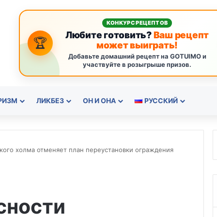
КОНКУРС РЕЦЕПТОВ
Любите готовить?
Ваш рецепт
🏆
может выиграть!
Добавьте домашний рецепт на GOTUIMO и
участвуйте в розыгрыше призов.
РИЗМ
ЛИКБЕЗ
ОН И ОНА
РУССКИЙ
кого холма отменяет план переустановки ограждения
сности