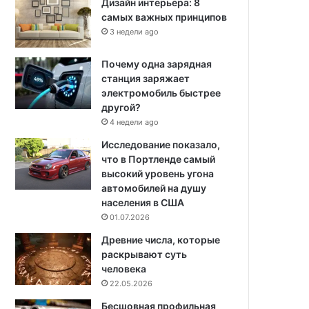
Дизайн интерьера: 8
самых важных принципов
3 недели ago
Почему одна зарядная
станция заряжает
электромобиль быстрее
другой?
4 недели ago
Исследование показало,
что в Портленде самый
высокий уровень угона
автомобилей на душу
населения в США
01.07.2026
Древние числа, которые
раскрывают суть
человека
22.05.2026
Бесшовная профильная