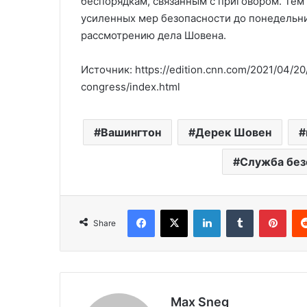
беспорядкам, связанным с приговором. Тем
усиленных мер безопасности до понедельни
рассмотрению дела Шовена.
Источник: https://edition.cnn.com/2021/04/20/
congress/index.html
Вашингтон
Дерек Шовен
Служба без
Facebook
X
LinkedIn
Tumblr
Pinterest
Share
Max Sneg