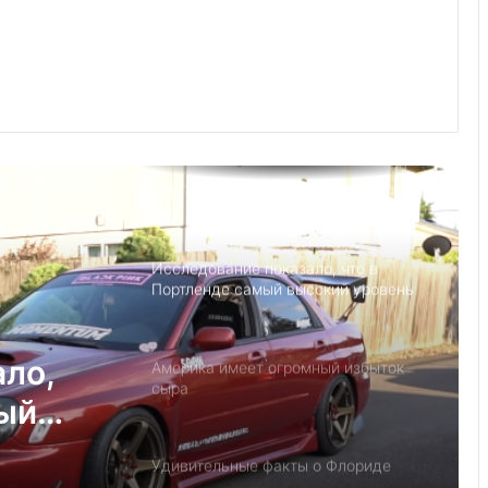
Норкроссе, Джорджия
Что если, Трамп снова станет
президентом США?
Детский день рождение в Майами,
как провести праздник под
открытым небом
Исследование показало, что в
Портленде самый высокий уровень
угона автомобилей на душу
населения в США
ало,
Америка имеет огромный избыток
сыра
мый
на
Удивительные факты о Флориде