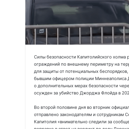
Силы безопасности Капитолийского холма 
ограждений по внешнему периметру на тер
для защиты от потенциальных беспорядков,
бывшим офицером полиции Миннеаполиса Д
о дополнительных мерах безопасности чере
осужден за убийство Джорджа Флойда в 202
Во второй половине дня во вторник официа
отправлено законодателям и сотрудникам С
Капитолия «внимательно следили за сообщ
поправке в ответ на вердикт по делу Дерек