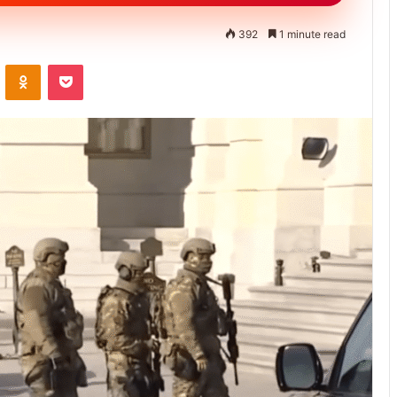
392
1 minute read
ontakte
Odnoklassniki
Pocket