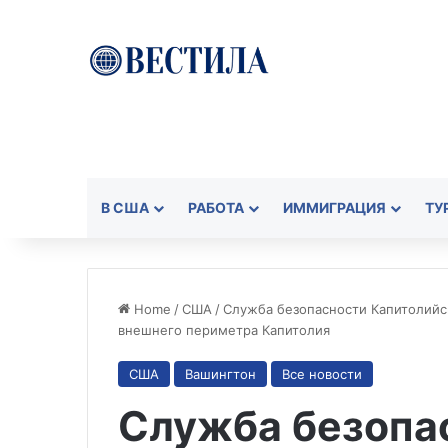
В США
РАБОТА
ИММИГРАЦИЯ
ТУ
Home
/
США
/
Служба безопасности Капитолийс
внешнего периметра Капитолия
США
Вашингтон
Все новости
Служба безопа