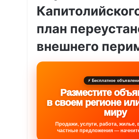
Капитолийског
план переуста
внешнего пери
⚡ Бесплатное объявлен
Разместите объя
в своем регионе ил
миру
Продажи, услуги, работа, жилье, 
частные предложения — начните