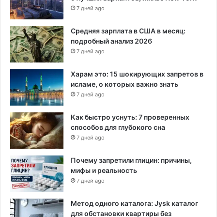
7 дней ago
у
м
с
Средняя зарплата в США в месяц:
т
подробный анализ 2026
в
7 дней ago
е
н
Харам это: 15 шокирующих запретов в
н
исламе, о которых важно знать
ы
7 дней ago
х
н
Как быстро уснуть: 7 проверенных
а
способов для глубокого сна
р
7 дней ago
у
ш
Почему запретили глицин: причины,
е
мифы и реальность
н
7 дней ago
и
й
"
Метод одного каталога: Jysk каталог
для обстановки квартиры без