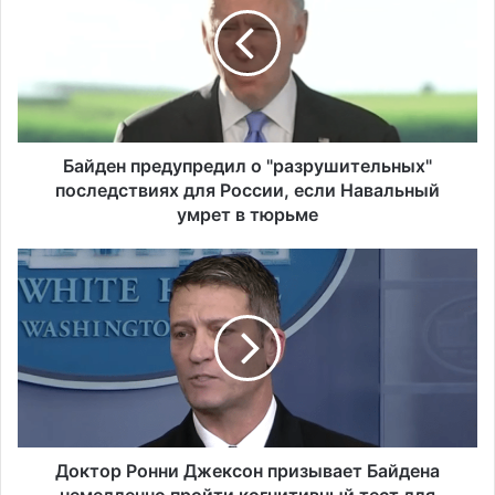
й
д
е
н
п
р
е
д
Байден предупредил о "разрушительных"
у
последствиях для России, если Навальный
п
умрет в тюрьме
р
е
Д
д
о
и
к
л
т
о
о
"
р
р
Р
а
о
з
н
р
н
Доктор Ронни Джексон призывает Байдена
у
и