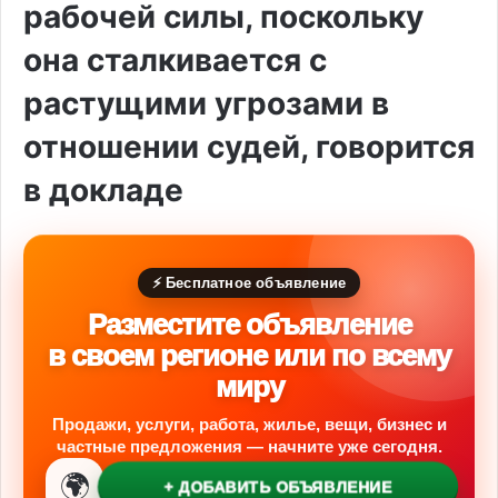
рабочей силы, поскольку
она сталкивается с
растущими угрозами в
отношении судей, говорится
в докладе
⚡ Бесплатное объявление
Разместите объявление
в своем регионе или по всему
миру
Продажи, услуги, работа, жилье, вещи, бизнес и
частные предложения — начните уже сегодня.
🌍
+ ДОБАВИТЬ ОБЪЯВЛЕНИЕ