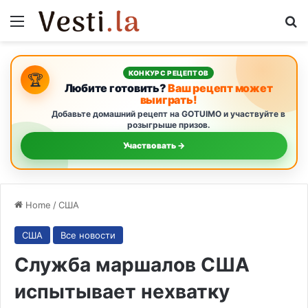
Menu
S
КОНКУРС РЕЦЕПТОВ
🏆
Любите готовить?
Ваш рецепт может
выиграть!
Добавьте домашний рецепт на GOTUIMO и участвуйте в
розыгрыше призов.
Участвовать →
Home
/
США
США
Все новости
Служба маршалов США
испытывает нехватку