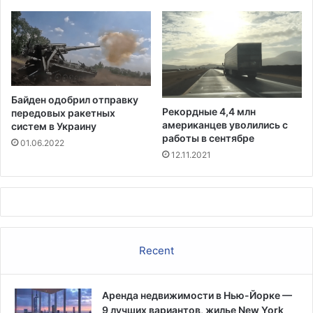
н
н
ы
и
й
т
у
и
м
в
р
н
е
ы
Байден одобрил отправку
т
й
Рекордные 4,4 млн
передовых ракетных
в
т
американцев уволились с
систем в Украину
т
е
работы в сентябре
01.06.2022
ю
с
12.11.2021
р
т
ь
д
м
л
е
я
о
ц
Recent
е
н
к
Аренда недвижимости в Нью-Йорке —
и
9 лучших вариантов, жилье New York
"