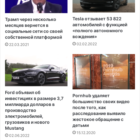
х
н
д
а
л
н
Tesla отзывает 53 822
Трамп через несколько
я
е
автомобилей с функцией
месяцев вернется в
Р
м
«полного автономного
социальные сети со своей
о
е
вождения»
собственной платформой
с
д
02.02.2022
22.03.2021
с
л
и
е
и
н
,
н
е
о
с
п
л
р
Ford объявил об
и
Pornhub удаляет
о
инвестициях в размере 3,7
Н
большинство своих видео
й
миллиарда долларов в
после того, как
а
т
производство
расследование выявило
в
и
электромобилей,
жестокое обращение с
а
к
грузовиков и нового
детьми
л
Mustang
о
15.12.2020
ь
г
02.06.2022