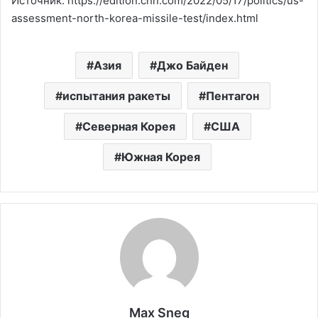
Источник: https://edition.cnn.com/2022/05/17/politics/us-
assessment-north-korea-missile-test/index.html
Азия
Джо Байден
испытания ракеты
Пентагон
Северная Корея
США
Южная Корея
Max Sneg