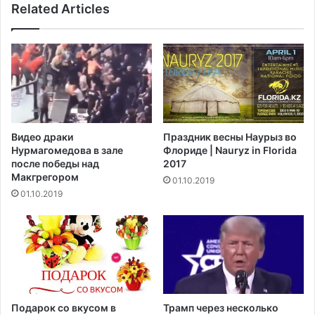
у
Related Articles
а
е
м
т
а
з
г
а
н
з
а
а
т
к
а
о
к
Видео драки
Праздник весны Наурыз во
н
а
Нурмагомедова в зале
Флориде | Nauryz in Florida
о
з
после победы над
2017
п
и
Макгрегором‍
01.10.2019
р
н
01.10.2019
о
о
е
С
к
т
т
и
о
в
п
а
р
У
е
и
Подарок со вкусом в
Трамп через несколько