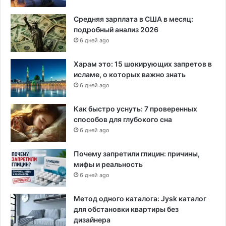
о
й
Средняя зарплата в США в месяц:
с
подробный анализ 2026
т
6 дней ago
р
е
Харам это: 15 шокирующих запретов в
л
исламе, о которых важно знать
ь
6 дней ago
б
ы
Как быстро уснуть: 7 проверенных
в
способов для глубокого сна
Б
6 дней ago
у
ф
ф
Почему запретили глицин: причины,
а
мифы и реальность
л
6 дней ago
о
Метод одного каталога: Jysk каталог
для обстановки квартиры без
дизайнера