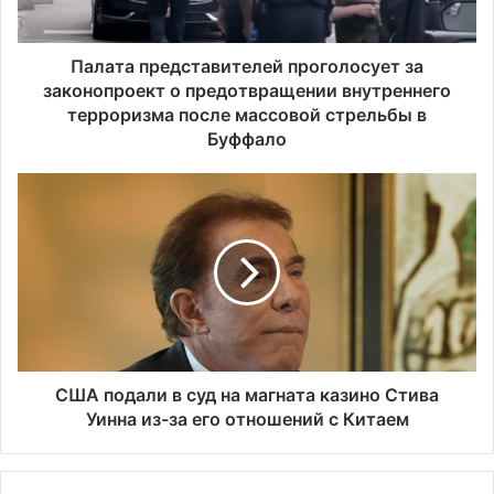
р
е
д
Палата представителей проголосует за
с
законопроект о предотвращении внутреннего
т
терроризма после массовой стрельбы в
а
Буффало
в
и
С
т
Ш
е
А
л
п
е
о
й
д
п
а
р
л
о
и
г
в
США подали в суд на магната казино Стива
о
с
Уинна из-за его отношений с Китаем
л
у
о
д
с
н