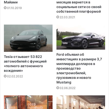
д
н
Майами
месяцев вернется в
о
н
социальные сети со своей
01.10.2019
т
собственной платформой
а
в
и
22.03.2021
р
з
а
-
щ
з
е
а
н
е
и
г
и
о
Ford объявил об
Tesla отзывает 53 822
в
о
инвестициях в размере 3,7
автомобилей с функцией
н
т
миллиарда долларов в
«полного автономного
у
н
производство
вождения»
т
электромобилей,
о
02.02.2022
р
грузовиков и нового
ш
Mustang
е
е
н
02.06.2022
н
н
и
е
й
г
с
о
К