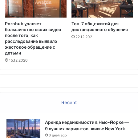
т
и
е
т
р
а
Pornhub удаляет
Топ-7 общежитий для
р
е
большинство своих видео
дистанционного обучения
о
м
после того, как
22.12.2021
р
расследование выявило
и
жестокое обращение с
з
детьми
м
15.12.2020
а
п
о
с
л
е
м
Recent
а
с
с
Аренда недвижимости в Нью-Йорке —
о
9 лучших вариантов, жилье New York
в
6 дней ago