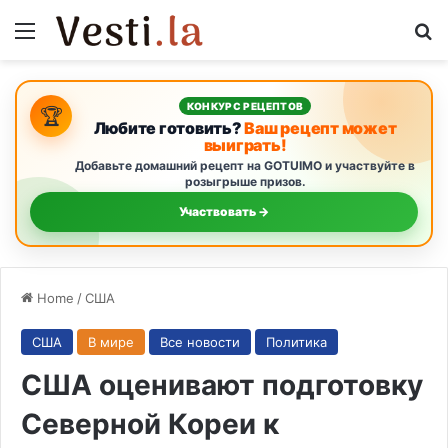
Menu
S
КОНКУРС РЕЦЕПТОВ
🏆
Любите готовить?
Ваш рецепт может
выиграть!
Добавьте домашний рецепт на GOTUIMO и участвуйте в
розыгрыше призов.
Участвовать →
Home
/
США
США
В мире
Все новости
Политика
США оценивают подготовку
Северной Кореи к