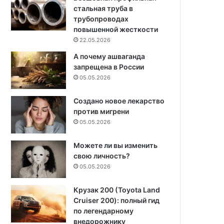
стальная труба в
трубопроводах
повышенной жесткости
22.05.2026
А почему ашваганда
запрещена в России
05.05.2026
Создано новое лекарство
против мигрени
05.05.2026
Можете ли вы изменить
свою личность?
05.05.2026
Крузак 200 (Toyota Land
Cruiser 200): полный гид
по легендарному
внедорожнику