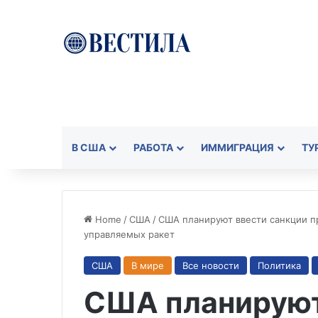
В США
РАБОТА
ИММИГРАЦИЯ
ТУ
Home
/
США
/
США планируют ввести санкции п
управляемых ракет
США
В мире
Все новости
Политика
США планируют