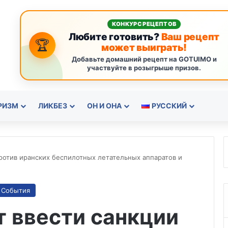
КОНКУРС РЕЦЕПТОВ
Любите готовить?
Ваш рецепт
🏆
может выиграть!
Добавьте домашний рецепт на GOTUIMO и
участвуйте в розыгрыше призов.
РИЗМ
ЛИКБЕЗ
ОН И ОНА
РУССКИЙ
ротив иранских беспилотных летательных аппаратов и
События
 ввести санкции