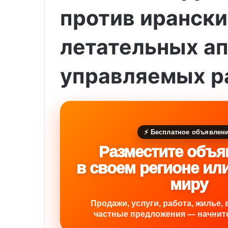
против иранск
летательных ап
управляемых р
⚡ Бесплатное объявлен
Разместите объя
в своем регионе ил
миру
Продажи, услуги, работа, жилье, 
частные предложения — начните