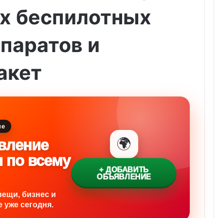
их беспилотных
паратов и
акет
ие
🌍
вление
и по всему
+ ДОБАВИТЬ
ОБЪЯВЛЕНИЕ
вещи, бизнес и
 уже сегодня.