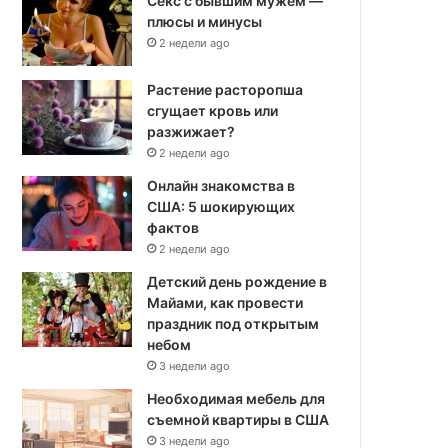
Секс с бывшим мужем —
плюсы и минусы
2 недели ago
Растение расторопша
сгущает кровь или
разжижает?
2 недели ago
Онлайн знакомства в
США: 5 шокирующих
фактов
2 недели ago
Детский день рождение в
Майами, как провести
праздник под открытым
небом
3 недели ago
Необходимая мебель для
съемной квартиры в США
3 недели ago