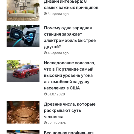
Дизайн интерьера: 8
самых важных принципов
3 недели ago
Почему одна зарядная
станция заряжает
электромобиль быстрее
другой?
4 недели ago
Исследование показало,
что в Портленде самый
высокий уровень угона
автомобилей на душу
населения в США
01.07.2026
Древние числа, которые
раскрывают суть
человека
22.05.2026
Бесшовная профильная