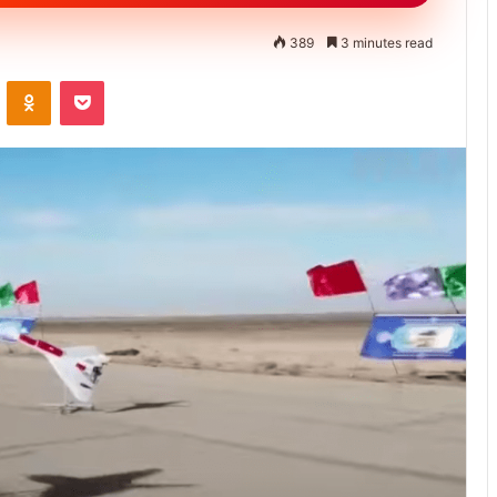
389
3 minutes read
ontakte
Odnoklassniki
Pocket