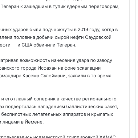
 Тегеран к зашедшим в тупик ядерным переговорам,
ных ударов были подчеркнуты в 2019 году, когда в
влена ​​половина добычи сырой нефти Саудовской
нефти — и США обвинили Тегеран.
атривал возможность нанесения удара по заводу
ранского города Исфахан на фоне эскалации
омандира Касема Сулеймани, заявили в то время
 и его главный соперник в качестве регионального
аз подвергалась нападениям баллистических ракет,
 беспилотных летательных аппаратов и крылатых
 лицами в Йемене.
спользовались исламистской группировкой ХАМАС