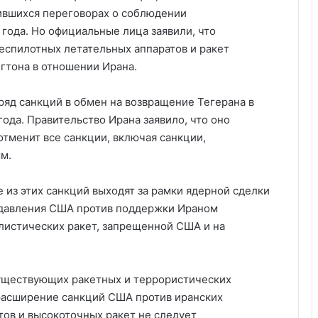
ившихся переговорах о соблюдении
года. Но официальные лица заявили, что
еспилотных летательных аппаратов и ракет
гтона в отношении Ирана.
яд санкций в обмен на возвращение Тегерана в
ода. Правительство Ирана заявило, что оно
отменит все санкции, включая санкции,
м.
 из этих санкций выходят за рамки ядерной сделки
 давления США против поддержки Ираном
листических ракет, запрещенной США и на
уществующих ракетных и террористических
 расширение санкций США против иранских
ов и высокоточных ракет не следует