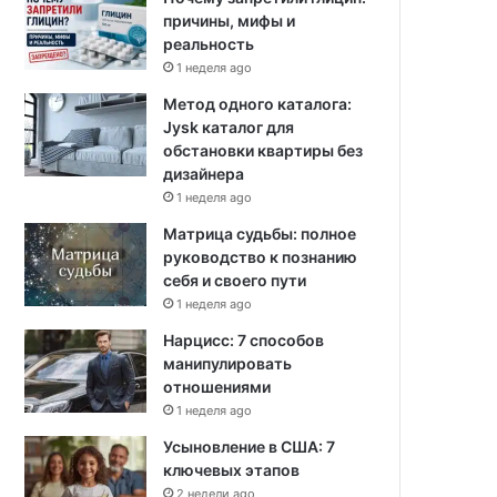
причины, мифы и
реальность
1 неделя ago
Метод одного каталога:
Jysk каталог для
обстановки квартиры без
дизайнера
1 неделя ago
Матрица судьбы: полное
руководство к познанию
себя и своего пути
1 неделя ago
Нарцисс: 7 способов
манипулировать
отношениями
1 неделя ago
Усыновление в США: 7
ключевых этапов
2 недели ago