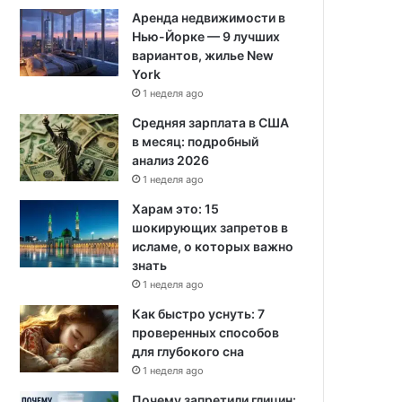
Аренда недвижимости в
Нью-Йорке — 9 лучших
вариантов, жилье New
York
1 неделя ago
Средняя зарплата в США
в месяц: подробный
анализ 2026
1 неделя ago
Харам это: 15
шокирующих запретов в
исламе, о которых важно
знать
1 неделя ago
Как быстро уснуть: 7
проверенных способов
для глубокого сна
1 неделя ago
Почему запретили глицин: