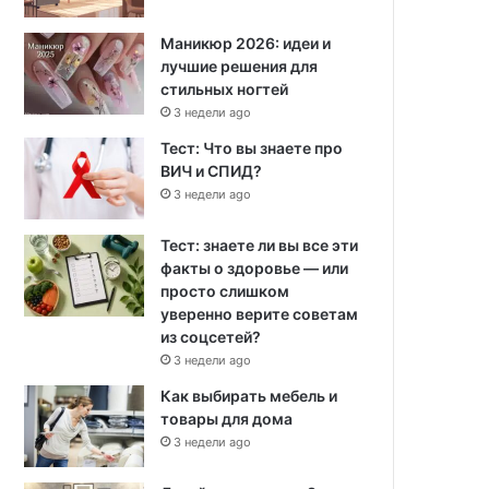
Маникюр 2026: идеи и
лучшие решения для
стильных ногтей
3 недели ago
Тест: Что вы знаете про
ВИЧ и СПИД?
3 недели ago
Тест: знаете ли вы все эти
факты о здоровье — или
просто слишком
уверенно верите советам
из соцсетей?
3 недели ago
Как выбирать мебель и
товары для дома
3 недели ago