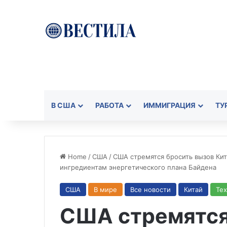
В США
РАБОТА
ИММИГРАЦИЯ
ТУ
Home
/
США
/
США стремятся бросить вызов К
ингредиентам энергетического плана Байдена
США
В мире
Все новости
Китай
Те
США стремятся