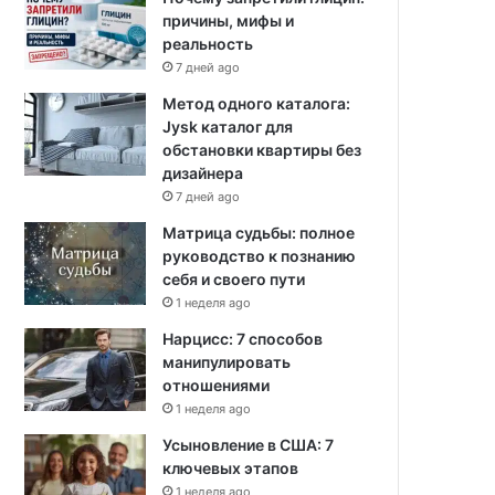
причины, мифы и
реальность
7 дней ago
Метод одного каталога:
Jysk каталог для
обстановки квартиры без
дизайнера
7 дней ago
Матрица судьбы: полное
руководство к познанию
себя и своего пути
1 неделя ago
Нарцисс: 7 способов
манипулировать
отношениями
1 неделя ago
Усыновление в США: 7
ключевых этапов
1 неделя ago