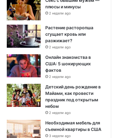
Секс с бывшим мужем —
плюсы и минусы
2 недели ago
Растение расторопша
сгущает кровь или
разжижает?
2 недели ago
Онлайн знакомства в
США: 5 шокирующих
фактов
2 недели ago
Детский день рождение в
Майами, как провести
праздник под открытым
небом
2 недели ago
Необходимая мебель для
съемной квартиры в США
3 недели ago