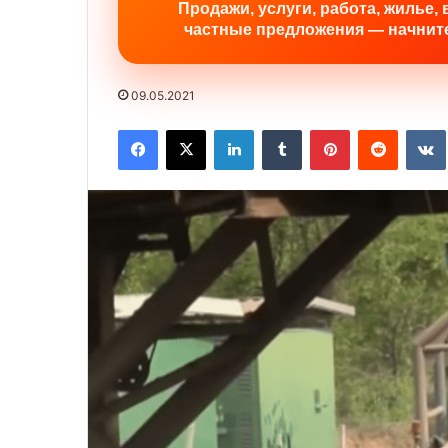
Продажи, услуги, работа, жилье, 
частные предложения — начните
09.05.2021
Facebook
X
LinkedIn
Tumblr
Pinterest
Reddit
VK