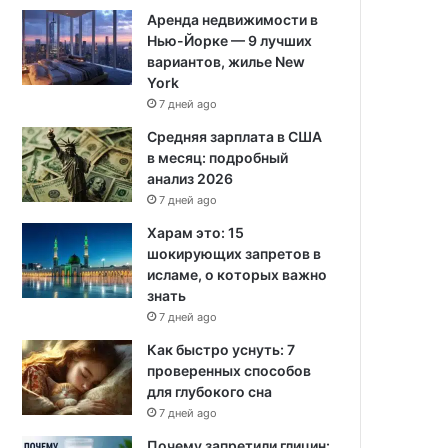
Аренда недвижимости в
Нью-Йорке — 9 лучших
вариантов, жилье New
York
7 дней ago
Средняя зарплата в США
в месяц: подробный
анализ 2026
7 дней ago
Харам это: 15
шокирующих запретов в
исламе, о которых важно
знать
7 дней ago
Как быстро уснуть: 7
проверенных способов
для глубокого сна
7 дней ago
Почему запретили глицин: