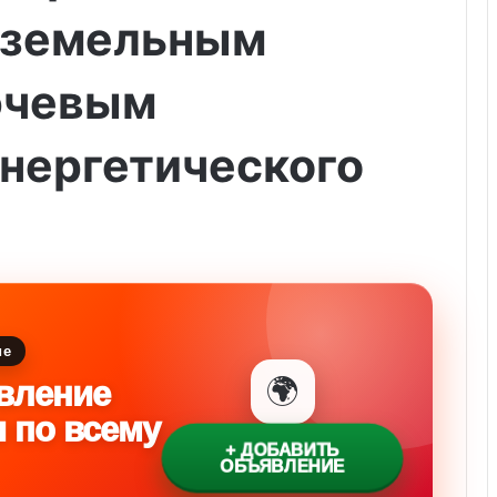
оземельным
ючевым
нергетического
ие
🌍
вление
и по всему
+ ДОБАВИТЬ
ОБЪЯВЛЕНИЕ