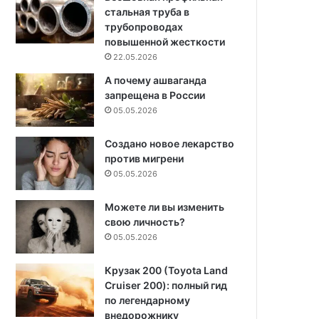
стальная труба в
трубопроводах
повышенной жесткости
22.05.2026
А почему ашваганда
запрещена в России
05.05.2026
Создано новое лекарство
против мигрени
05.05.2026
Можете ли вы изменить
свою личность?
05.05.2026
Крузак 200 (Toyota Land
Cruiser 200): полный гид
по легендарному
внедорожнику