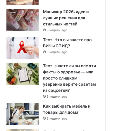
Маникюр 2026: идеи и
лучшие решения для
стильных ногтей
3 недели ago
Тест: Что вы знаете про
ВИЧ и СПИД?
3 недели ago
Тест: знаете ли вы все эти
факты о здоровье — или
просто слишком
уверенно верите советам
из соцсетей?
3 недели ago
Как выбирать мебель и
товары для дома
3 недели ago