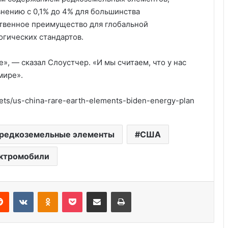
внению с 0,1% до 4% для большинства
ственное преимущество для глобальной
гических стандартов.
, — сказал Слоустчер. «И мы считаем, что у нас
мире».
ets/us-china-rare-earth-elements-biden-energy-plan
Как выбрать VPS-сервер под ваш
редкоземельные элементы
США
проект — и не пожалеть
ктромобили
Америка имеет огромный избыток
сыра
Reddit
VKontakte
Odnoklassniki
Pocket
Share via Email
Print
Удивительные факты о Флориде