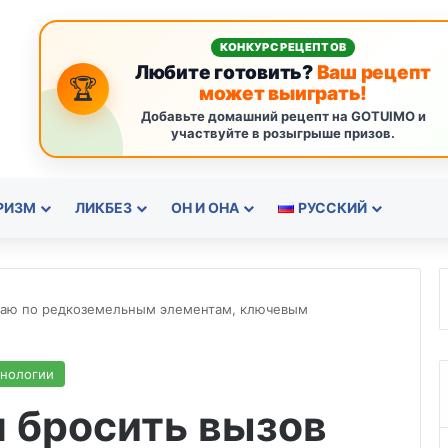
КОНКУРС РЕЦЕПТОВ
Любите готовить?
Ваш рецепт
🏆
может выиграть!
Добавьте домашний рецепт на GOTUIMO и
участвуйте в розыгрыше призов.
РИЗМ
ЛИКБЕЗ
ОН И ОНА
РУССКИЙ
итаю по редкоземельным элементам, ключевым
хнологии
 бросить вызов