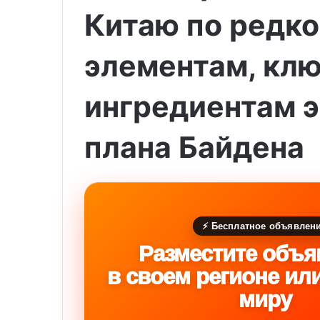
Китаю по редк
элементам, кл
ингредиентам э
плана Байдена
⚡ Бесплатное объявлен
Разместите объя
в своем регионе ил
миру