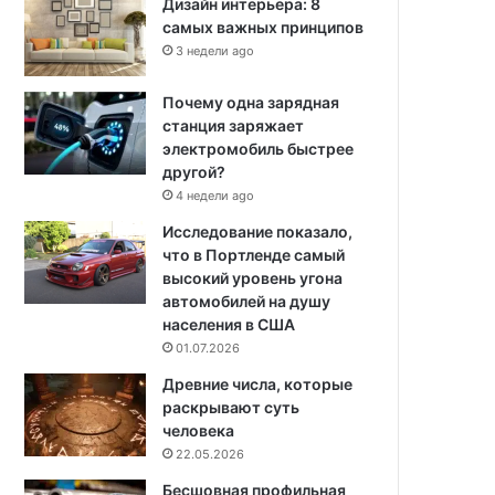
Дизайн интерьера: 8
самых важных принципов
3 недели ago
Почему одна зарядная
станция заряжает
электромобиль быстрее
другой?
4 недели ago
Исследование показало,
что в Портленде самый
высокий уровень угона
автомобилей на душу
населения в США
01.07.2026
Древние числа, которые
раскрывают суть
человека
22.05.2026
Бесшовная профильная