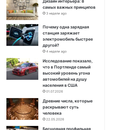
Дизайн интерьера: 8
самых важных принципов
3 недели ago
Почему одна зарядная
станция заряжает
электромобиль быстрее
другой?
4 недели ago
Исследование показало,
что в Портленде самый
высокий уровень угона
автомобилей на душу
населения в США
01.07.2026
Древние числа, которые
раскрывают суть
человека
22.05.2026
Бесшовная профильная