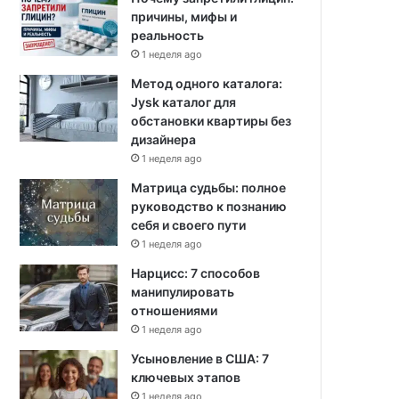
причины, мифы и
реальность
1 неделя ago
Метод одного каталога:
Jysk каталог для
обстановки квартиры без
дизайнера
1 неделя ago
Матрица судьбы: полное
руководство к познанию
себя и своего пути
1 неделя ago
Нарцисс: 7 способов
манипулировать
отношениями
1 неделя ago
Усыновление в США: 7
ключевых этапов
1 неделя ago