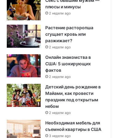
Секс с бывшим мужем —
плюсы и минусы
2 недели ago
Растение расторопша
сгущает кровь или
разжижает?
2 недели ago
Онлайн знакомства в
США: 5 шокирующих
фактов
2 недели ago
Детский день рождение в
Майами, как провести
праздник под открытым
небом
2 недели ago
Необходимая мебель для
съемной квартиры в США
3 недели ago