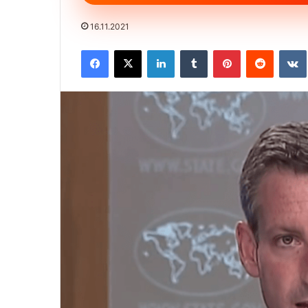
16.11.2021
Facebook
X
LinkedIn
Tumblr
Pinterest
Reddit
VK