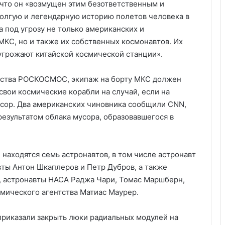
что он «возмущен этим безответственным и
олгую и легендарную историю полетов человека в
 под угрозу не только американских и
КС, но и также их собственных космонавтов. Их
 угрожают китайской космической станции».
тства РОСКОСМОС, экипаж на борту МКС должен
свои космические корабли на случай, если на
усор. Два американских чиновника сообщили CNN,
зультатом облака мусора, образовавшегося в
находятся семь астронавтов, в том числе астронавт
ты Антон Шкаплеров и Петр Дубров, а также
, астронавты НАСА Раджа Чари, Томас Маршберн,
смического агентства Матиас Маурер.
приказали закрыть люки радиальных модулей на