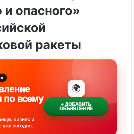
 и опасного»
сийской
ковой ракеты
ие
🌍
вление
и по всему
+ ДОБАВИТЬ
ОБЪЯВЛЕНИЕ
вещи, бизнес и
 уже сегодня.