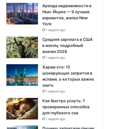
Аренда недвижимости в
Нью-Йорке — 9 лучших
вариантов, жилье New
York
1 неделя ago
Средняя зарплата в США
в месяц: подробный
анализ 2026
1 неделя ago
Харам это: 15
шокирующих запретов в
исламе, о которых важно
знать
1 неделя ago
Как быстро уснуть: 7
проверенных способов
для глубокого сна
1 неделя ago
Почему запретили глицин: