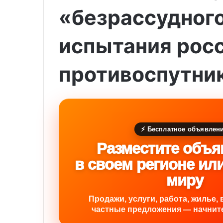
«безрассудного
испытания рос
противоспутни
⚡ Бесплатное объявлен
Разместите объя
в своем регионе ил
миру
Продажи, услуги, работа, жилье, 
частные предложения — начните