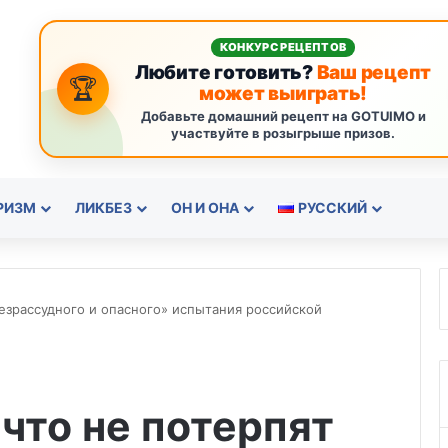
КОНКУРС РЕЦЕПТОВ
Любите готовить?
Ваш рецепт
🏆
может выиграть!
Добавьте домашний рецепт на GOTUIMO и
участвуйте в розыгрыше призов.
РИЗМ
ЛИКБЕЗ
ОН И ОНА
РУССКИЙ
безрассудного и опасного» испытания российской
что не потерпят