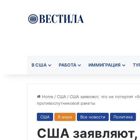
В США
РАБОТА
ИММИГРАЦИЯ
ТУ
Home
/
США
/
США заявляют, что не потерпят «
противоспутниковой ракеты
США
В мире
Все новости
Политика
США заявляют, 