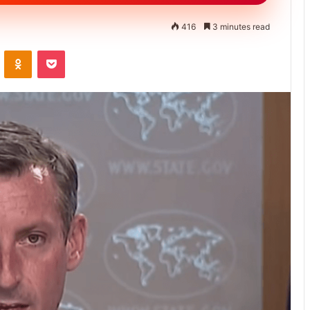
416
3 minutes read
ontakte
Odnoklassniki
Pocket