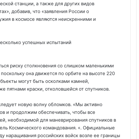
ской станции, а также для других видов
ах», добавив, что «заявления России о
жия в космосе являются неискренними и
несколько успешных испытаний
ться риску столкновения со слишком маленькими
поскольку она движется по орбите на высоте 220
бъекты могут быть осколками камней,
е пятнами краски, отколовшейся от спутников.
следует новую волну обломков. «Мы активно
ов и продолжим обеспечивать, чтобы все
й, необходимой для маневрирования спутников в
тель Космического командования. «. Официальные
ду наращивания российских войск возле ее границы