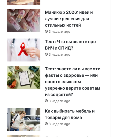
Маникюр 2026: идеи и
лучшие решения для
стильных ногтей
3 недели ago
Тест: Что вы знаете про
ВИЧ и СПИД?
3 недели ago
Тест: знаете ли вы все эти
факты о здоровье — или
просто слишком
уверенно верите советам
из соцсетей?
3 недели ago
Как выбирать мебель и
товары для дома
3 недели ago