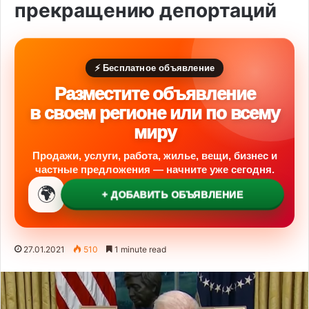
прекращению депортаций
⚡ Бесплатное объявление
Разместите объявление
в своем регионе или по всему
миру
Продажи, услуги, работа, жилье, вещи, бизнес и
частные предложения — начните уже сегодня.
🌍
+ ДОБАВИТЬ ОБЪЯВЛЕНИЕ
27.01.2021
510
1 minute read