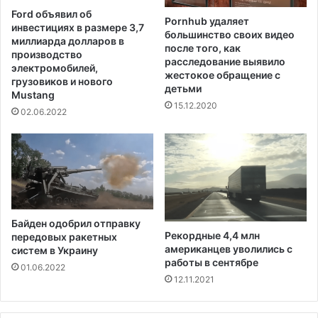
е
ь
Ford объявил об
л
Pornhub удаляет
з
инвестициях в размере 3,7
большинство своих видео
а
а
миллиарда долларов в
после того, как
к
г
производство
расследование выявило
р
р
электромобилей,
жестокое обращение с
а
а
грузовиков и нового
детьми
з
Mustang
н
15.12.2020
д
и
02.06.2022
е
ц
л
у
е
п
н
о
и
с
ю
л
с
е
Байден одобрил отправку
е
в
Рекордные 4,4 млн
передовых ракетных
м
с
американцев уволились с
систем в Украину
е
т
работы в сентябре
01.06.2022
й
у
12.11.2021
п
л