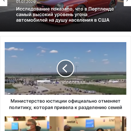
Все новости
24.06.2025
Россия больше не получит американских
01.07.2026
льгот: что это значит и к чему приведёт
М
Исследование показало, что в Портленде
и
самый высокий уровень угона
н
автомобилей на душу населения в США
и
с
т
е
р
с
т
Министерство юстиции официально отменяет
в
политику, которая привела к разделению семей
о
ю
П
с
р
т