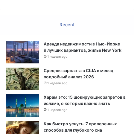
е
н
и
я
Recent
в
с
и
Аренда недвижимости в Нью-Йорке —
л
9 лучших вариантов, жилье New York
у
1 неделя ago
н
о
в
Средняя зарплата в США в месяц:
о
подробный анализ 2026
г
1 неделя ago
о
т
Харам это: 15 шокирующих запретов в
р
исламе, о которых важно знать
е
1 неделя ago
б
о
Как быстро уснуть: 7 проверенных
в
способов для глубокого сна
а