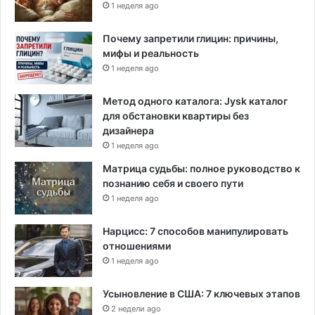
1 неделя ago
н
и
Почему запретили глицин: причины,
я
мифы и реальность
к
1 неделя ago
т
е
с
Метод одного каталога: Jysk каталог
т
для обстановки квартиры без
и
дизайнера
р
1 неделя ago
о
Матрица судьбы: полное руководство к
в
познанию себя и своего пути
а
1 неделя ago
н
и
Нарцисс: 7 способов манипулировать
ю
отношениями
1 неделя ago
Усыновление в США: 7 ключевых этапов
2 недели ago