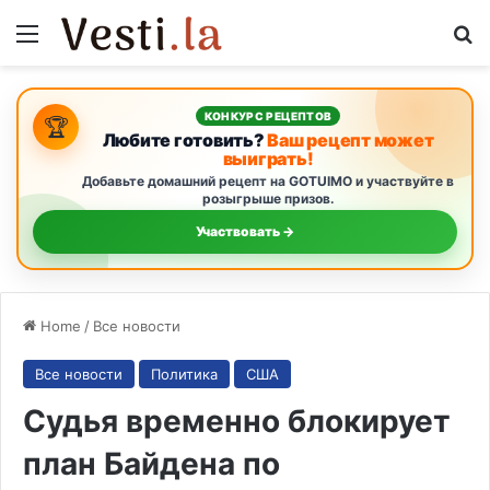
Menu
S
КОНКУРС РЕЦЕПТОВ
🏆
Любите готовить?
Ваш рецепт может
выиграть!
Добавьте домашний рецепт на GOTUIMO и участвуйте в
розыгрыше призов.
Участвовать →
Home
/
Все новости
Все новости
Политика
США
Судья временно блокирует
план Байдена по