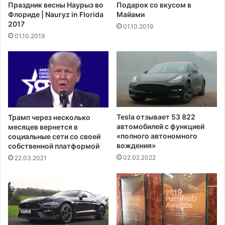
Праздник весны Наурыз во
Подарок со вкусом в
т
т
Флориде | Nauryz in Florida
Майами
п
а
2017
01.10.2019
о
м
01.10.2019
л
е
и
р
т
и
и
к
к
а
у
н
,
ц
к
е
Tesla отзывает 53 822
Трамп через несколько
о
в
автомобилей с функцией
месяцев вернется в
т
н
«полного автономного
социальные сети со своей
о
е
вождения»
собственной платформой
р
в
02.02.2022
22.03.2021
а
ы
я
е
п
з
р
ж
и
а
в
т