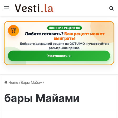
Menu
S
КОНКУРС РЕЦЕПТОВ
🏆
Любите готовить?
Ваш рецепт может
выиграть!
Добавьте домашний рецепт на GOTUIMO и участвуйте в
розыгрыше призов.
Участвовать →
Home
/
бары Майами
бары Майами