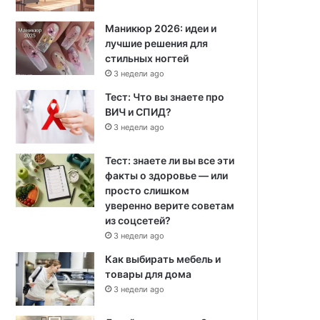
Маникюр 2026: идеи и
лучшие решения для
стильных ногтей
3 недели ago
Тест: Что вы знаете про
ВИЧ и СПИД?
3 недели ago
Тест: знаете ли вы все эти
факты о здоровье — или
просто слишком
уверенно верите советам
из соцсетей?
3 недели ago
Как выбирать мебель и
товары для дома
3 недели ago