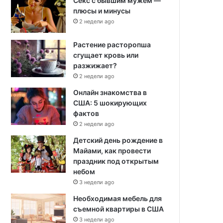
Секс с бывшим мужем —
плюсы и минусы
2 недели ago
Растение расторопша
сгущает кровь или
разжижает?
2 недели ago
Онлайн знакомства в
США: 5 шокирующих
фактов
2 недели ago
Детский день рождение в
Майами, как провести
праздник под открытым
небом
3 недели ago
Необходимая мебель для
съемной квартиры в США
3 недели ago