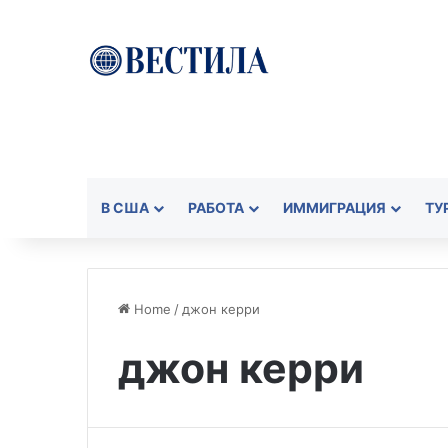
В США
РАБОТА
ИММИГРАЦИЯ
ТУ
Home
/
джон керри
джон керри