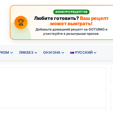
КОНКУРС РЕЦЕПТОВ
Любите готовить?
Ваш рецепт
🏆
может выиграть!
Добавьте домашний рецепт на GOTUIMO и
участвуйте в розыгрыше призов.
РИЗМ
ЛИКБЕЗ
ОН И ОНА
РУССКИЙ