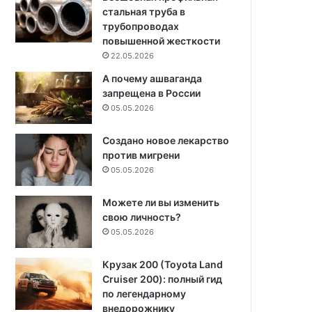
стальная труба в
трубопроводах
повышенной жесткости
22.05.2026
А почему ашваганда
запрещена в России
05.05.2026
Создано новое лекарство
против мигрени
05.05.2026
Можете ли вы изменить
свою личность?
05.05.2026
Крузак 200 (Toyota Land
Cruiser 200): полный гид
по легендарному
внедорожнику