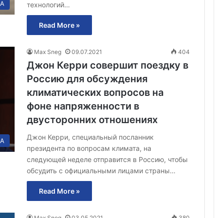
А
технологий…
Read More »
Max Sneg
09.07.2021
404
Джон Керри совершит поездку в
Россию для обсуждения
климатических вопросов на
фоне напряженности в
двусторонних отношениях
Джон Керри, специальный посланник
А
президента по вопросам климата, на
следующей неделе отправится в Россию, чтобы
обсудить с официальными лицами страны…
Read More »
Max Sneg
03.05.2021
380