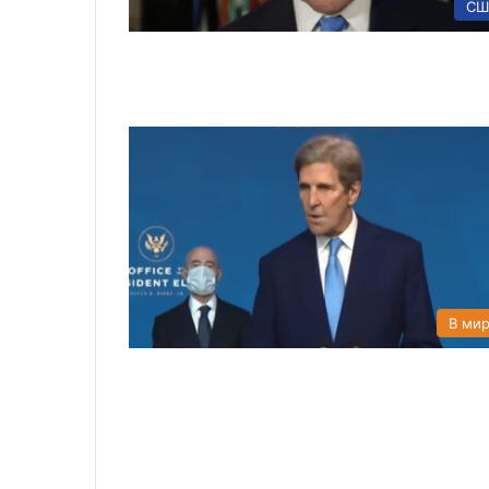
СШ
В ми