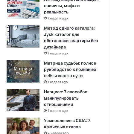
причины, мифы и
реальность
1 неделя ago
Метод одного каталога:
Jysk каталог для
обстановки квартиры без
дизайнера
1 неделя ago
Матрица судьбы: полное
руководство к познанию
себя и своего пути
1 неделя ago
Нарцисс: 7 способов
манипулировать
отношениями
1 неделя ago
Усыновление в США: 7
ключевых этапов
2 недели ago