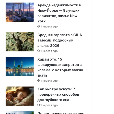
Аренда недвижимости в
Нью-Йорке — 9 лучших
вариантов, жилье New
York
1 неделя ago
Средняя зарплата в США
в месяц: подробный
анализ 2026
1 неделя ago
Харам это: 15
шокирующих запретов в
исламе, о которых важно
знать
1 неделя ago
Как быстро уснуть: 7
проверенных способов
для глубокого сна
1 неделя ago
Почему запретили глицин: