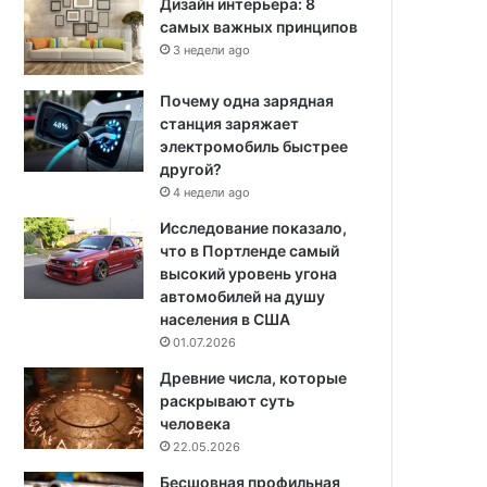
Дизайн интерьера: 8
самых важных принципов
3 недели ago
Почему одна зарядная
станция заряжает
электромобиль быстрее
другой?
4 недели ago
Исследование показало,
что в Портленде самый
высокий уровень угона
автомобилей на душу
населения в США
01.07.2026
Древние числа, которые
раскрывают суть
человека
22.05.2026
Бесшовная профильная