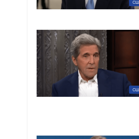
СШ
СШ