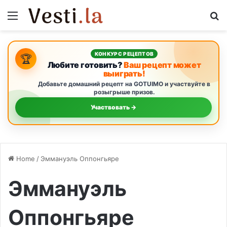
Menu
S
КОНКУРС РЕЦЕПТОВ
🏆
Любите готовить?
Ваш рецепт может
выиграть!
Добавьте домашний рецепт на GOTUIMO и участвуйте в
розыгрыше призов.
Участвовать →
Home
/
Эммануэль Оппонгьяре
Эммануэль
Оппонгьяре