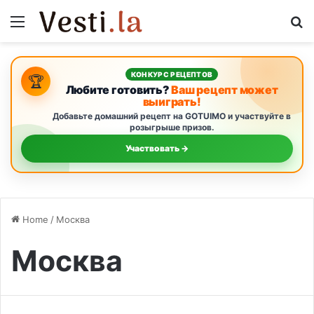
Menu
S
КОНКУРС РЕЦЕПТОВ
🏆
Любите готовить?
Ваш рецепт может
выиграть!
Добавьте домашний рецепт на GOTUIMO и участвуйте в
розыгрыше призов.
Участвовать →
Home
/
Москва
Москва