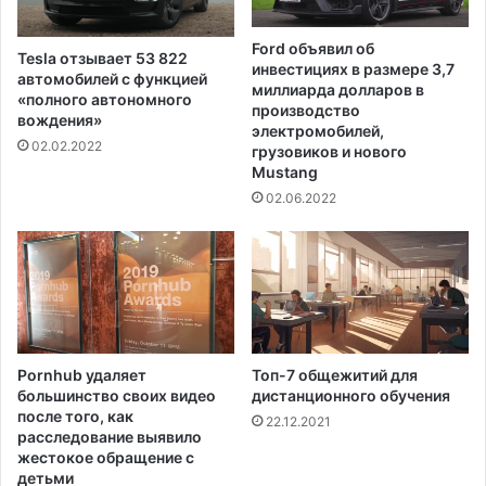
й
и
ч
и
Ford объявил об
Tesla отзывает 53 822
а
в
инвестициях в размере 3,7
автомобилей с функцией
с
о
миллиарда долларов в
«полного автономного
т
т
производство
вождения»
и
электромобилей,
н
02.02.2022
грузовиков и нового
С
о
Mustang
Ш
ш
А
02.06.2022
е
н
и
и
Б
е
л
а
Pornhub удаляет
Топ-7 общежитий для
р
большинство своих видео
дистанционного обучения
у
после того, как
22.12.2021
с
расследование выявило
и
жестокое обращение с
детьми