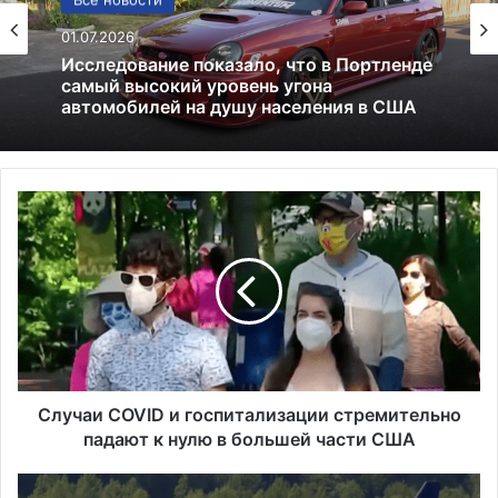
Политика
Все новости
24.06.2025
Россия больше не получит американских
01.07.2026
льгот: что это значит и к чему приведёт
С
Исследование показало, что в Портленде
л
самый высокий уровень угона
у
автомобилей на душу населения в США
ч
а
и
C
O
V
I
Случаи COVID и госпитализации стремительно
D
падают к нулю в большей части США
и
г
С