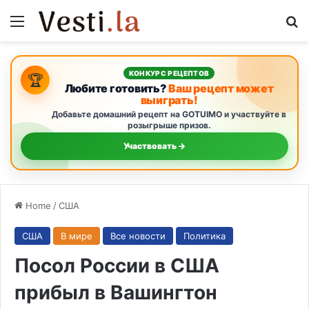
Menu
S
КОНКУРС РЕЦЕПТОВ
🏆
Любите готовить?
Ваш рецепт может
выиграть!
Добавьте домашний рецепт на GOTUIMO и участвуйте в
розыгрыше призов.
Участвовать →
Home
/
США
США
В мире
Все новости
Политика
Посол России в США
прибыл в Вашингтон