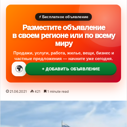
⚡ Бесплатное объявление
Разместите объявление
в своем регионе или по всему
миру
Продажи, услуги, работа, жилье, вещи, бизнес и
частные предложения — начните уже сегодня.
🌍
+ ДОБАВИТЬ ОБЪЯВЛЕНИЕ
21.06.2021
421
1 minute read