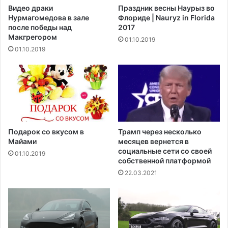
К
Видео драки
Праздник весны Наурыз во
ь
а
Нурмагомедова в зале
Флориде | Nauryz in Florida
н
н
после победы над
2017
о
а
Макгрегором‍
01.10.2019
п
д
01.10.2019
а
а
д
в
а
в
ю
о
т
д
к
я
н
т
у
н
Подарок со вкусом в
Трамп через несколько
л
о
Майами
месяцев вернется в
ю
в
социальные сети со своей
01.10.2019
в
собственной платформой
ы
б
е
22.03.2021
о
с
л
а
ь
н
ш
к
е
ц