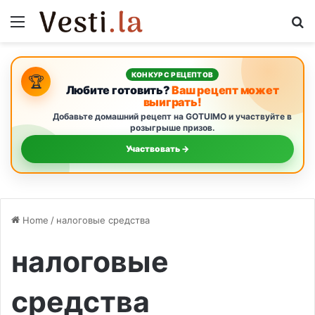
Menu
S
КОНКУРС РЕЦЕПТОВ
🏆
Любите готовить?
Ваш рецепт может
выиграть!
Добавьте домашний рецепт на GOTUIMO и участвуйте в
розыгрыше призов.
Участвовать →
Home
/
налоговые средства
налоговые
средства