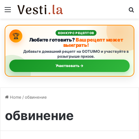
Menu
S
КОНКУРС РЕЦЕПТОВ
🏆
Любите готовить?
Ваш рецепт может
выиграть!
Добавьте домашний рецепт на GOTUIMO и участвуйте в
розыгрыше призов.
Участвовать →
Home
/
обвинение
обвинение