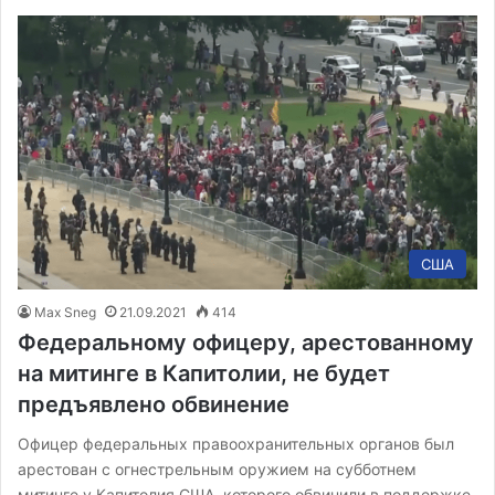
США
Max Sneg
21.09.2021
414
Федеральному офицеру, арестованному
на митинге в Капитолии, не будет
предъявлено обвинение
Офицер федеральных правоохранительных органов был
арестован с огнестрельным оружием на субботнем
митинге у Капитолия США, которого обвинили в поддержке