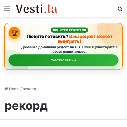
Menu
S
КОНКУРС РЕЦЕПТОВ
🏆
Любите готовить?
Ваш рецепт может
выиграть!
Добавьте домашний рецепт на GOTUIMO и участвуйте в
розыгрыше призов.
Участвовать →
Home
/
рекорд
рекорд