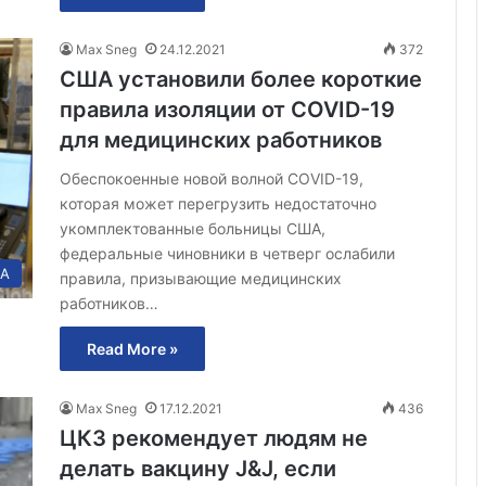
Max Sneg
24.12.2021
372
США установили более короткие
правила изоляции от COVID-19
для медицинских работников
Обеспокоенные новой волной COVID-19,
которая может перегрузить недостаточно
укомплектованные больницы США,
федеральные чиновники в четверг ослабили
А
правила, призывающие медицинских
работников…
Read More »
Max Sneg
17.12.2021
436
ЦКЗ рекомендует людям не
делать вакцину J&J, если