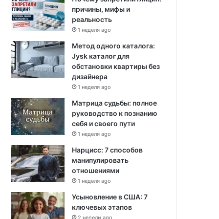
причины, мифы и
реальность
1 неделя ago
Метод одного каталога:
Jysk каталог для
обстановки квартиры без
дизайнера
1 неделя ago
Матрица судьбы: полное
руководство к познанию
себя и своего пути
1 неделя ago
Нарцисс: 7 способов
манипулировать
отношениями
1 неделя ago
Усыновление в США: 7
ключевых этапов
2 недели ago