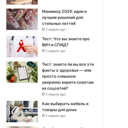
Маникюр 2026: идеи и
лучшие решения для
стильных ногтей
3 недели ago
Тест: Что вы знаете про
ВИЧ и СПИД?
3 недели ago
Тест: знаете ли вы все эти
факты о здоровье — или
просто слишком
уверенно верите советам
из соцсетей?
3 недели ago
Как выбирать мебель и
товары для дома
3 недели ago