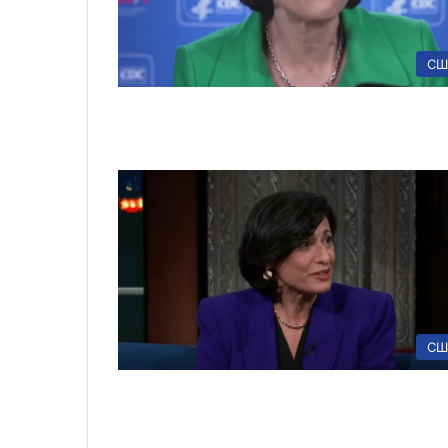
СШ
СШ