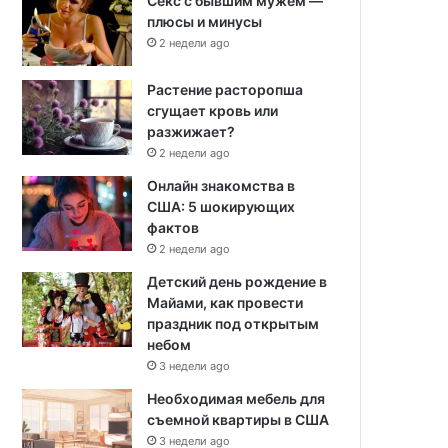
Секс с бывшим мужем —
плюсы и минусы
2 недели ago
Растение расторопша
сгущает кровь или
разжижает?
2 недели ago
Онлайн знакомства в
США: 5 шокирующих
фактов
2 недели ago
Детский день рождение в
Майами, как провести
праздник под открытым
небом
3 недели ago
Необходимая мебель для
съемной квартиры в США
3 недели ago