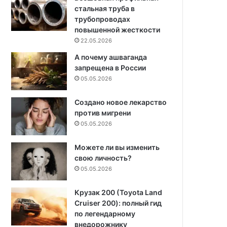
стальная труба в
трубопроводах
повышенной жесткости
22.05.2026
А почему ашваганда
запрещена в России
05.05.2026
Создано новое лекарство
против мигрени
05.05.2026
Можете ли вы изменить
свою личность?
05.05.2026
Крузак 200 (Toyota Land
Cruiser 200): полный гид
по легендарному
внедорожнику