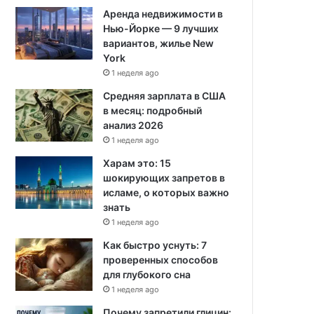
Аренда недвижимости в
Нью-Йорке — 9 лучших
вариантов, жилье New
York
1 неделя ago
Средняя зарплата в США
в месяц: подробный
анализ 2026
1 неделя ago
Харам это: 15
шокирующих запретов в
исламе, о которых важно
знать
1 неделя ago
Как быстро уснуть: 7
проверенных способов
для глубокого сна
1 неделя ago
Почему запретили глицин: