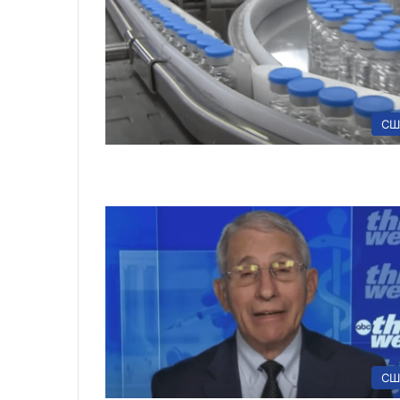
СШ
СШ