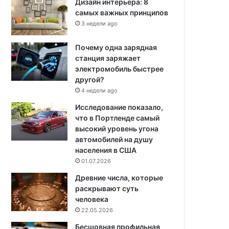
Дизайн интерьера: 8
самых важных принципов
3 недели ago
Почему одна зарядная
станция заряжает
электромобиль быстрее
другой?
4 недели ago
Исследование показало,
что в Портленде самый
высокий уровень угона
автомобилей на душу
населения в США
01.07.2026
Древние числа, которые
раскрывают суть
человека
22.05.2026
Бесшовная профильная