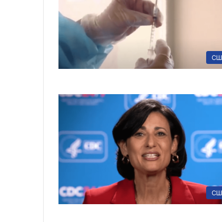
СШ
СШ