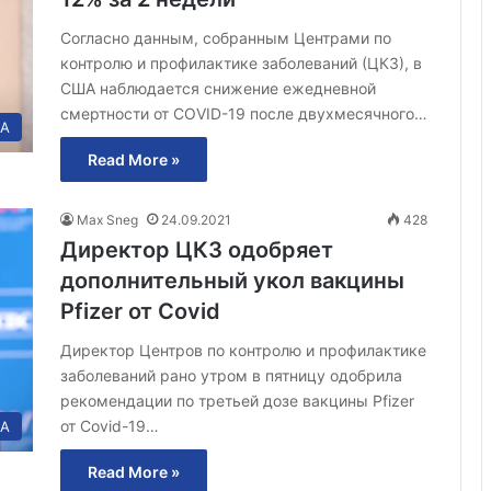
Согласно данным, собранным Центрами по
контролю и профилактике заболеваний (ЦКЗ), в
США наблюдается снижение ежедневной
смертности от COVID-19 после двухмесячного…
А
Read More »
Max Sneg
24.09.2021
428
Директор ЦКЗ одобряет
дополнительный укол вакцины
Pfizer от Covid
Директор Центров по контролю и профилактике
заболеваний рано утром в пятницу одобрила
рекомендации по третьей дозе вакцины Pfizer
от Covid-19…
А
Read More »