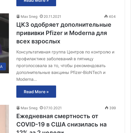
Read More »
Max Sneg
20.11.2021
404
ЦКЗ одобряет дополнительные
прививки Pfizer и Moderna для
всех взрослых
Консультативная группа Центров по контролю и
профилактике заболеваний в пятницу
проголосовала за то, чтобы рекомендовать
А
дополнительные вакцины Pfizer-BioNTech и
Moderna…
Read More »
Max Sneg
07.10.2021
399
Ежедневная смертность от
COVID-19 в США снизилась на
12% за 2 недели