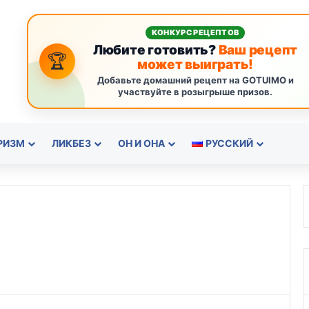
КОНКУРС РЕЦЕПТОВ
Любите готовить?
Ваш рецепт
🏆
может выиграть!
Добавьте домашний рецепт на GOTUIMO и
участвуйте в розыгрыше призов.
РИЗМ
ЛИКБЕЗ
ОН И ОНА
РУССКИЙ