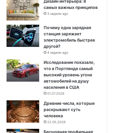
Дизайн интерьера: 8
самых важных принципов
3 недели ago
Почему одна зарядная
станция заряжает
электромобиль быстрее
другой?
4 недели ago
Исследование показало,
что в Портленде самый
высокий уровень угона
автомобилей на душу
населения в США
01.07.2026
Древние числа, которые
раскрывают суть
человека
22.05.2026
Бесшовная профильная