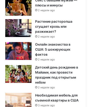
Секс с бывшим мужем —
плюсы и минусы
2 недели ago
Растение расторопша
сгущает кровь или
разжижает?
2 недели ago
Онлайн знакомства в
США: 5 шокирующих
фактов
2 недели ago
Детский день рождение в
Майами, как провести
праздник под открытым
небом
2 недели ago
Необходимая мебель для
съемной квартиры в США
3 недели ago