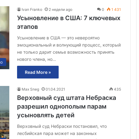
Ivan Franko
2 недели ago
0
1 431
Усыновление в США: 7 ключевых
этапов
Усыновление в США — это невероятно
эмоциональный и волнующий процесс, который
не только дарит семье возможность принять
нового члена, но…
во
Read More »
Max Sneg
01.04.2021
435
Верховный суд штата Небраска
разрешил однополым парам
усыновлять детей
Верховный суд Небраски постановил, что
лесбийская пара может на законных