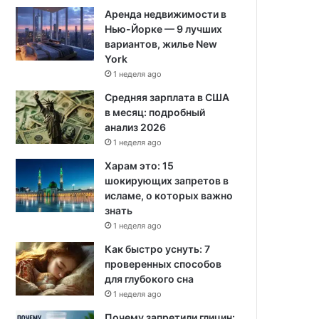
Аренда недвижимости в
Нью-Йорке — 9 лучших
вариантов, жилье New
York
1 неделя ago
Средняя зарплата в США
в месяц: подробный
анализ 2026
1 неделя ago
Харам это: 15
шокирующих запретов в
исламе, о которых важно
знать
1 неделя ago
Как быстро уснуть: 7
проверенных способов
для глубокого сна
1 неделя ago
Почему запретили глицин: