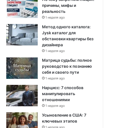
причины, мифы и
реальность
1 неделя ago
Метод одного каталога:
Jysk каталог для
обстановки квартиры без
дизайнера
1 неделя ago
Матрица судьбы: полное
руководство к познанию
себя и своего пути
1 неделя ago
Нарцисс: 7 способов
манипулировать
отношениями
1 неделя ago
Усыновление в США: 7
ключевых этапов
1 неделя ago