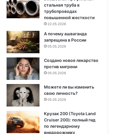
стальная труба в
трубопроводах
повышенной жесткости
22.05.2026
А почему ашваганда
запрещена в России
05.05.2026
Создано новое лекарство
против мигрени
05.05.2026
Можете ли вы изменить
свою личность?
05.05.2026
Крузак 200 (Toyota Land
Cruiser 200): полный гид
по легендарному
внедорожнику