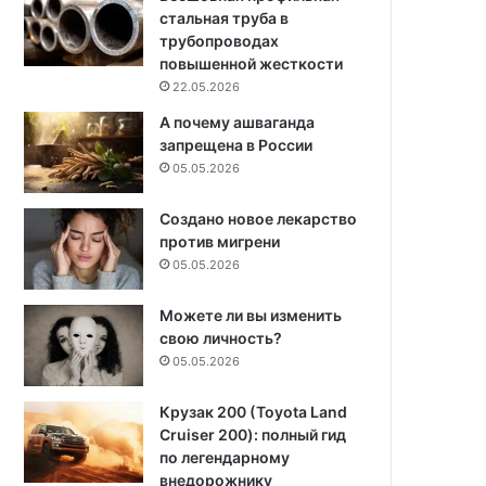
стальная труба в
трубопроводах
повышенной жесткости
22.05.2026
А почему ашваганда
запрещена в России
05.05.2026
Создано новое лекарство
против мигрени
05.05.2026
Можете ли вы изменить
свою личность?
05.05.2026
Крузак 200 (Toyota Land
Cruiser 200): полный гид
по легендарному
внедорожнику