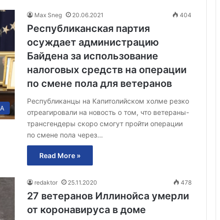
Max Sneg
20.06.2021
404
Республиканская партия
осуждает администрацию
Байдена за использование
налоговых средств на операции
по смене пола для ветеранов
Республиканцы на Капитолийском холме резко
А
отреагировали на новость о том, что ветераны-
трансгендеры скоро смогут пройти операции
по смене пола через…
Read More »
redaktor
25.11.2020
478
27 ветеранов Иллинойса умерли
от коронавируса в доме