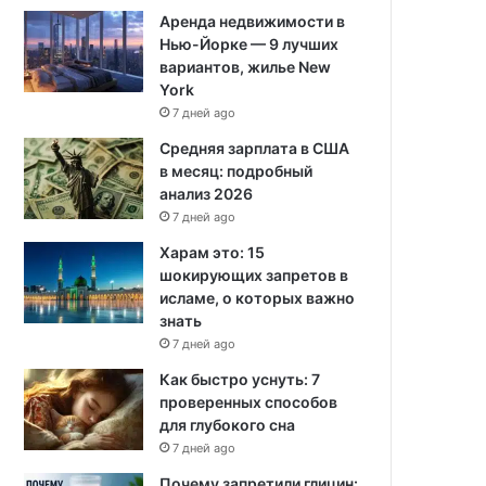
Аренда недвижимости в
Нью-Йорке — 9 лучших
вариантов, жилье New
York
7 дней ago
Средняя зарплата в США
в месяц: подробный
анализ 2026
7 дней ago
Харам это: 15
шокирующих запретов в
исламе, о которых важно
знать
7 дней ago
Как быстро уснуть: 7
проверенных способов
для глубокого сна
7 дней ago
Почему запретили глицин: