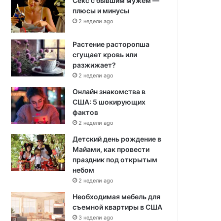
Секс с бывшим мужем —
плюсы и минусы
2 недели ago
Растение расторопша
сгущает кровь или
разжижает?
2 недели ago
Онлайн знакомства в
США: 5 шокирующих
фактов
2 недели ago
Детский день рождение в
Майами, как провести
праздник под открытым
небом
2 недели ago
Необходимая мебель для
съемной квартиры в США
3 недели ago