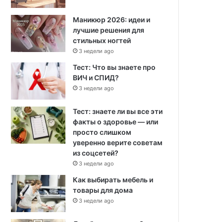
Маникюр 2026: идеи и
лучшие решения для
стильных ногтей
3 недели ago
Тест: Что вы знаете про
ВИЧ и СПИД?
3 недели ago
Тест: знаете ли вы все эти
факты о здоровье — или
просто слишком
уверенно верите советам
из соцсетей?
3 недели ago
Как выбирать мебель и
товары для дома
3 недели ago