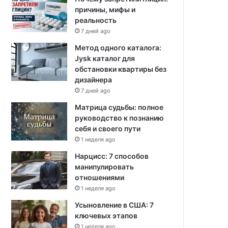
причины, мифы и
реальность
7 дней ago
Метод одного каталога:
Jysk каталог для
обстановки квартиры без
дизайнера
7 дней ago
Матрица судьбы: полное
руководство к познанию
себя и своего пути
1 неделя ago
Нарцисс: 7 способов
манипулировать
отношениями
1 неделя ago
Усыновление в США: 7
ключевых этапов
1 неделя ago