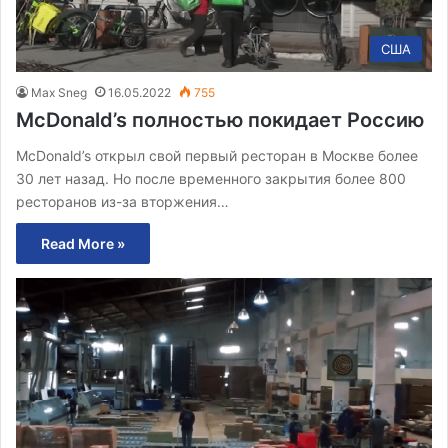
США
Max Sneg
16.05.2022
755
McDonald’s полностью покидает Россию
McDonald’s открыл свой первый ресторан в Москве более
30 лет назад. Но после временного закрытия более 800
ресторанов из-за вторжения…
Read More »