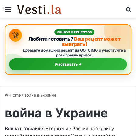
Menu
S
КОНКУРС РЕЦЕПТОВ
🏆
Любите готовить?
Ваш рецепт может
выиграть!
Добавьте домашний рецепт на GOTUIMO и участвуйте в
розыгрыше призов.
Участвовать →
Home
/
война в Украине
война в Украине
Война в Украине
. Вторжение России на Украину