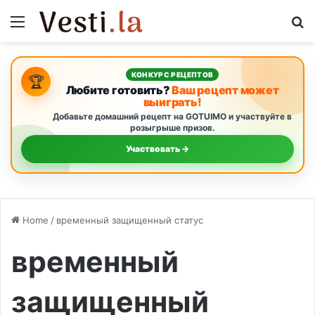
Menu
S
КОНКУРС РЕЦЕПТОВ
🏆
Любите готовить?
Ваш рецепт может
выиграть!
Добавьте домашний рецепт на GOTUIMO и участвуйте в
розыгрыше призов.
Участвовать →
Home
/
временный защищенный статус
временный
защищенный