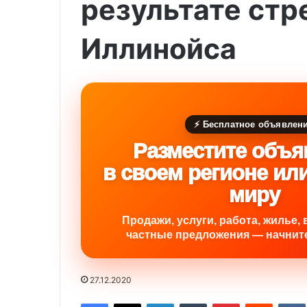
результате стр
Иллинойса
⚡ Бесплатное объявлен
Разместите объя
в своем регионе ил
миру
Продажи, услуги, работа, жилье, 
частные предложения — начните
27.12.2020
Facebook
X
LinkedIn
Tumblr
Pinterest
Reddit
VK