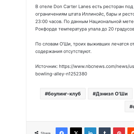
В отеле Don Carter Lanes есть ресторан под 
ограничениям штата Иллинойс, бары и ресто
23:00 часов. По данным Национальной мете
Рокфорде температура упала до 20 градусов
По словам О’Ши, троих выживших лечатся от
содержания отсутствуют.
Источник: https://www.nbcnews.com/news/us-
bowling-alley-n1252380
боулинг-клуб
Дэниэл О'Ши
Facebook
X
LinkedIn
Tumblr
Pinterest
Share