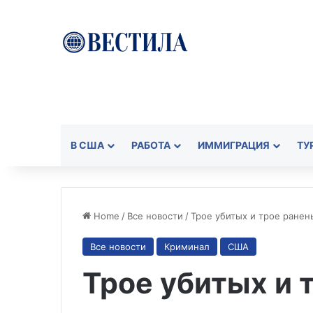
В США
РАБОТА
ИММИГРАЦИЯ
ТУ
Home
/
Все новости
/
Трое убитых и трое ранен
Все новости
Криминал
США
Трое убитых и 