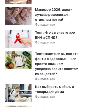
Маникюр 2026: идеи и
лучшие решения для
стильных ногтей
3 недели ago
Тест: Что вы знаете про
ВИЧ и СПИД?
3 недели ago
Тест: знаете ли вы все эти
факты о здоровье — или
просто слишком
уверенно верите советам
из соцсетей?
3 недели ago
Как выбирать мебель и
товары для дома
3 недели ago