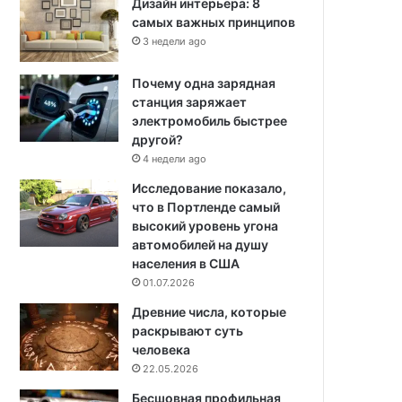
Дизайн интерьера: 8
самых важных принципов
3 недели ago
Почему одна зарядная
станция заряжает
электромобиль быстрее
другой?
4 недели ago
Исследование показало,
что в Портленде самый
высокий уровень угона
автомобилей на душу
населения в США
01.07.2026
Древние числа, которые
раскрывают суть
человека
22.05.2026
Бесшовная профильная