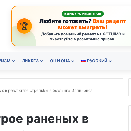
КОНКУРС РЕЦЕПТОВ
Любите готовить?
Ваш рецепт
🏆
может выиграть!
Добавьте домашний рецепт на GOTUIMO и
участвуйте в розыгрыше призов.
РИЗМ
ЛИКБЕЗ
ОН И ОНА
РУССКИЙ
ых в результате стрельбы в боулинге Иллинойса
трое раненых в