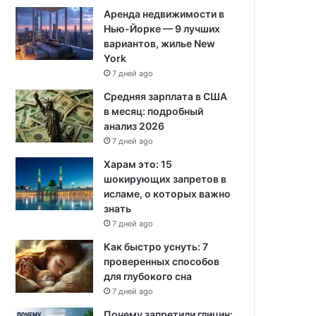
Аренда недвижимости в
Нью-Йорке — 9 лучших
вариантов, жилье New
York
7 дней ago
Средняя зарплата в США
в месяц: подробный
анализ 2026
7 дней ago
Харам это: 15
шокирующих запретов в
исламе, о которых важно
знать
7 дней ago
Как быстро уснуть: 7
проверенных способов
для глубокого сна
7 дней ago
Почему запретили глицин: