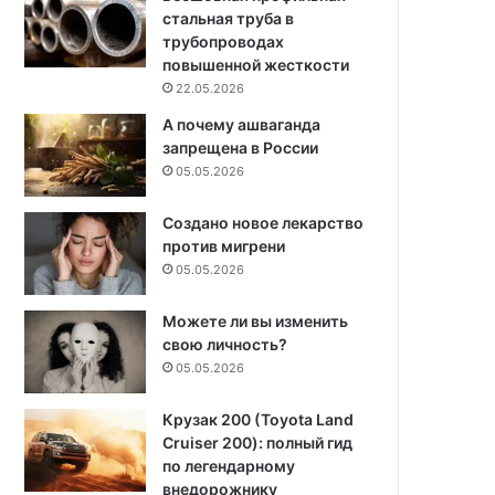
стальная труба в
трубопроводах
повышенной жесткости
22.05.2026
А почему ашваганда
запрещена в России
05.05.2026
Создано новое лекарство
против мигрени
05.05.2026
Можете ли вы изменить
свою личность?
05.05.2026
Крузак 200 (Toyota Land
Cruiser 200): полный гид
по легендарному
внедорожнику