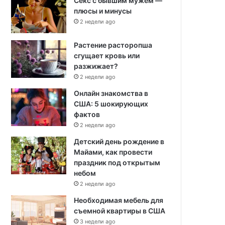
Секс с бывшим мужем —
плюсы и минусы
2 недели ago
Растение расторопша
сгущает кровь или
разжижает?
2 недели ago
Онлайн знакомства в
США: 5 шокирующих
фактов
2 недели ago
Детский день рождение в
Майами, как провести
праздник под открытым
небом
2 недели ago
Необходимая мебель для
съемной квартиры в США
3 недели ago