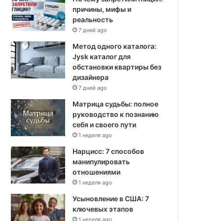
причины, мифы и
реальность
7 дней ago
Метод одного каталога:
Jysk каталог для
обстановки квартиры без
дизайнера
7 дней ago
Матрица судьбы: полное
руководство к познанию
себя и своего пути
1 неделя ago
Нарцисс: 7 способов
манипулировать
отношениями
1 неделя ago
Усыновление в США: 7
ключевых этапов
1 неделя ago