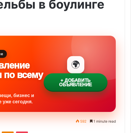
ельбы в боулинге
ие
🌍
вление
и по всему
+ ДОБАВИТЬ
ОБЪЯВЛЕНИЕ
вещи, бизнес и
 уже сегодня.
592
1 minute read
ontakte
Odnoklassniki
Pocket