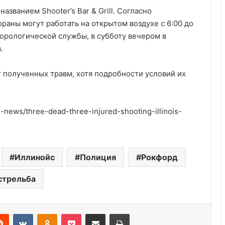
названием Shooter’s Bar & Grill. Согласно
раны могут работать на открытом воздухе с 6:00 до
орологической службы, в субботу вечером в
.
 полученных травм, хотя подробности условий их
Удивительные факты о Флориде
news/three-dead-three-injured-shooting-illinois-
Серийные убийцы США: 5
шокирующих случаев
Иллинойс
Полиция
Рокфорд
стрельба
Пляжный домик в Северной
Каролине, где Билл Гейтс и его
бывшая девушка Энн Уинблад
Reddit
VKontakte
Odnoklassniki
Pocket
Share via Email
Print
проводили долгие выходные, теперь