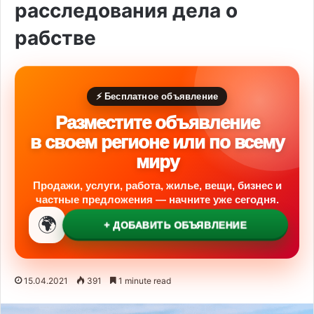
расследования дела о
рабстве
⚡ Бесплатное объявление
Разместите объявление
в своем регионе или по всему
миру
Продажи, услуги, работа, жилье, вещи, бизнес и
частные предложения — начните уже сегодня.
🌍
+ ДОБАВИТЬ ОБЪЯВЛЕНИЕ
15.04.2021
391
1 minute read