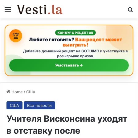
Menu
S
КОНКУРС РЕЦЕПТОВ
🏆
Любите готовить?
Ваш рецепт может
выиграть!
Добавьте домашний рецепт на GOTUIMO и участвуйте в
розыгрыше призов.
Участвовать →
Home
/
США
США
Все новости
Учителя Висконсина уходят
в отставку после