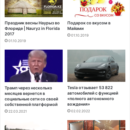
и
а
с
т
т
е
а
Праздник весны Наурыз во
Подарок со вкусом в
л
н
Флориде | Nauryz in Florida
Майами
ь
п
2017
01.10.2019
с
о
01.10.2019
т
с
в
л
о
е
в
т
в
о
ы
г
б
о
о
,
Tesla отзывает 53 822
Трамп через несколько
р
к
автомобилей с функцией
месяцев вернется в
ы
а
«полного автономного
социальные сети со своей
2
вождения»
к
собственной платформой
0
Б
02.02.2022
22.03.2021
2
а
0
й
г
д