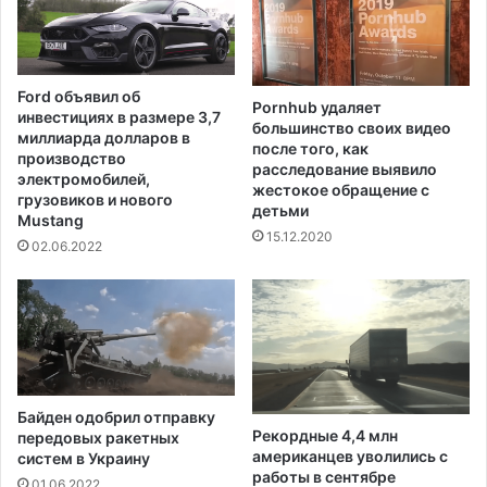
о
е
д
н
а
о
и
б
Ford объявил об
в
Pornhub удаляет
ъ
инвестициях в размере 3,7
большинство своих видео
з
я
миллиарда долларов в
после того, как
л
в
производство
расследование выявило
о
и
электромобилей,
жестокое обращение с
м
грузовиков и нового
л
детьми
S
Mustang
о
15.12.2020
o
в
02.06.2022
l
ы
a
в
r
о
W
д
i
е
n
а
d
м
Байден одобрил отправку
s
е
Рекордные 4,4 млн
передовых ракетных
р
американцев уволились с
систем в Украину
и
работы в сентябре
01.06.2022