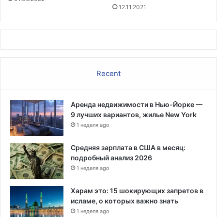
к
12.11.2021
а
н
с
к
и
х
Recent
в
о
й
Аренда недвижимости в Нью-Йорке —
с
9 лучших вариантов, жилье New York
к
1 неделя ago
Средняя зарплата в США в месяц:
подробный анализ 2026
1 неделя ago
Харам это: 15 шокирующих запретов в
исламе, о которых важно знать
1 неделя ago