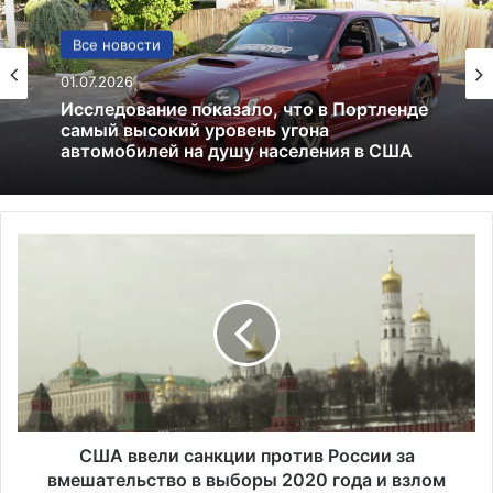
США
Все новости
13.06.2025
01.07.2026
Америка имеет огромный избыток сыра
С
Исследование показало, что в Портленде
самый высокий уровень угона
Ш
автомобилей на душу населения в США
А
в
в
е
л
и
с
а
США ввели санкции против России за
н
вмешательство в выборы 2020 года и взлом