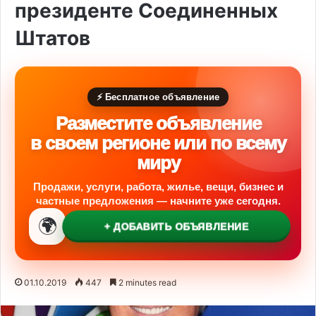
президенте Соединенных
Штатов
⚡ Бесплатное объявление
Разместите объявление
в своем регионе или по всему
миру
Продажи, услуги, работа, жилье, вещи, бизнес и
частные предложения — начните уже сегодня.
🌍
+ ДОБАВИТЬ ОБЪЯВЛЕНИЕ
01.10.2019
447
2 minutes read