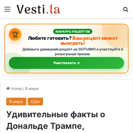
Menu
S
КОНКУРС РЕЦЕПТОВ
🏆
Любите готовить?
Ваш рецепт может
выиграть!
Добавьте домашний рецепт на GOTUIMO и участвуйте в
розыгрыше призов.
Участвовать →
Home
/
В мире
В мире
США
Удивительные факты о
Дональде Трампе,