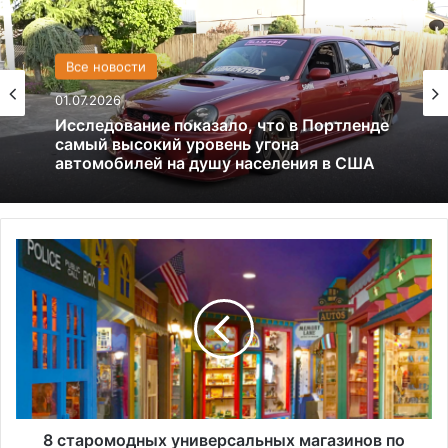
США
Все новости
13.06.2025
01.07.2026
Америка имеет огромный избыток сыра
8
Исследование показало, что в Портленде
с
самый высокий уровень угона
т
автомобилей на душу населения в США
а
р
о
м
о
д
н
8 старомодных универсальных магазинов по