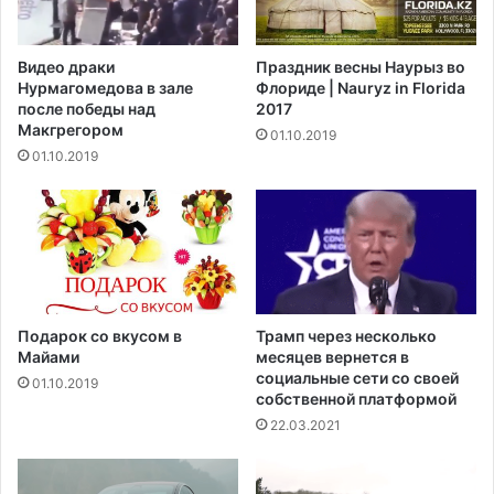
н
о
о
т
в
н
Видео драки
Праздник весны Наурыз во
п
ы
Нурмагомедова в зале
Флориде | Nauryz in Florida
о
х
после победы над
2017
в
в
Макгрегором‍
01.10.2019
с
С
01.10.2019
е
Ш
й
А
А
м
е
р
и
к
Подарок со вкусом в
Трамп через несколько
е
Майами
месяцев вернется в
социальные сети со своей
01.10.2019
собственной платформой
22.03.2021