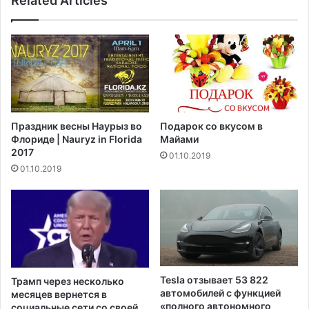
Related Articles
а
п
г
о
н
и
и
с
т
к
у
и
д
1
о
0
й
Праздник весны Наурыз во
Подарок со вкусом в
к
6
Флориде | Nauryz in Florida
Майами
у
,
2017
01.10.2019
б
1
01.10.2019
и
с
н
о
с
т
к
р
и
я
х
с
м
а
и
е
Tesla отзывает 53 822
Трамп через несколько
г
т
автомобилей с функцией
месяцев вернется в
р
А
«полного автономного
социальные сети со своей