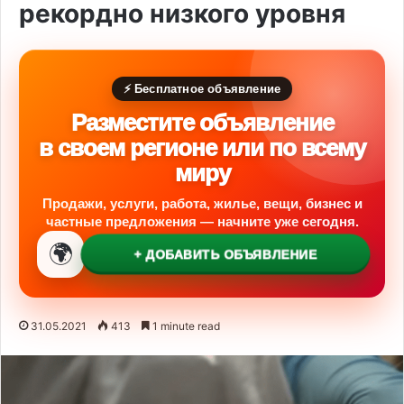
рекордно низкого уровня
⚡ Бесплатное объявление
Разместите объявление
в своем регионе или по всему
миру
Продажи, услуги, работа, жилье, вещи, бизнес и
частные предложения — начните уже сегодня.
🌍
+ ДОБАВИТЬ ОБЪЯВЛЕНИЕ
31.05.2021
413
1 minute read