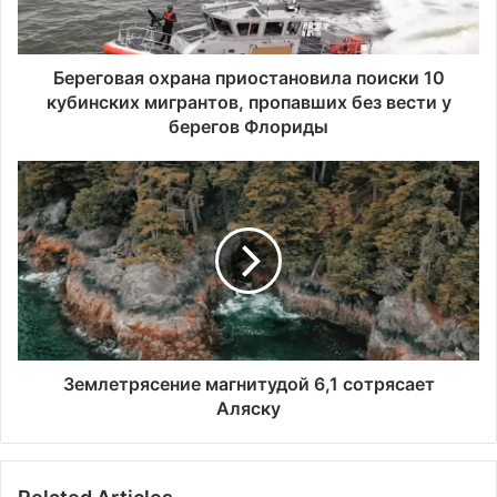
в
а
я
о
Береговая охрана приостановила поиски 10
х
кубинских мигрантов, пропавших без вести у
р
берегов Флориды
а
н
З
а
е
п
м
р
л
и
е
о
т
с
р
т
я
а
с
н
е
Землетрясение магнитудой 6,1 сотрясает
о
н
Аляску
в
и
и
е
л
м
а