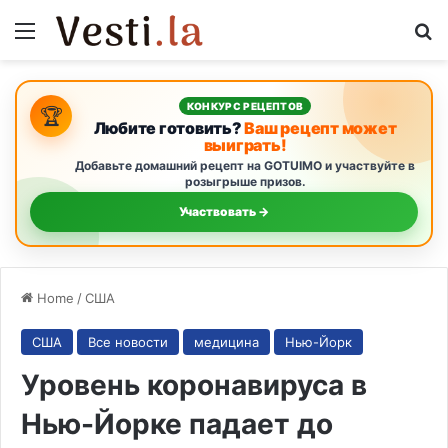
Menu
S
КОНКУРС РЕЦЕПТОВ
🏆
Любите готовить?
Ваш рецепт может
выиграть!
Добавьте домашний рецепт на GOTUIMO и участвуйте в
розыгрыше призов.
Участвовать →
Home
/
США
США
Все новости
медицина
Нью-Йорк
Уровень коронавируса в
Нью-Йорке падает до