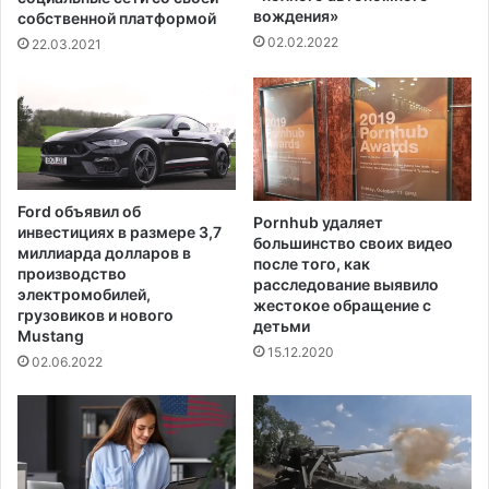
а
вождения»
л
собственной платформой
н
я
02.02.2022
22.03.2021
т
с
о
к
в
у
,
п
р
о
Ford объявил об
п
Pornhub удаляет
инвестициях в размере 3,7
большинство своих видео
а
миллиарда долларов в
после того, как
в
производство
расследование выявило
ш
электромобилей,
жестокое обращение с
и
грузовиков и нового
детьми
х
Mustang
15.12.2020
б
02.06.2022
е
з
в
е
с