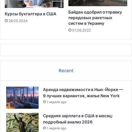
т
и
Байден одобрил отправку
Курсы бухгалтера в США
у
передовых ракетных
б
28.05.2024
систем в Украину
е
01.06.2022
р
е
г
о
в
Ф
л
Recent
о
р
и
Аренда недвижимости в Нью-Йорке —
д
9 лучших вариантов, жилье New York
ы
1 неделя ago
Средняя зарплата в США в месяц:
подробный анализ 2026
1 неделя ago