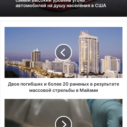
Америка имеет огромный избыток сыра
Д
Исследование показало, что в Портленде
в
самый высокий уровень угона
о
автомобилей на душу населения в США
е
п
о
г
и
б
ш
Двое погибших и более 20 раненых в результате
и
массовой стрельбы в Майами
х
и
У
б
р
о
о
л
в
е
е