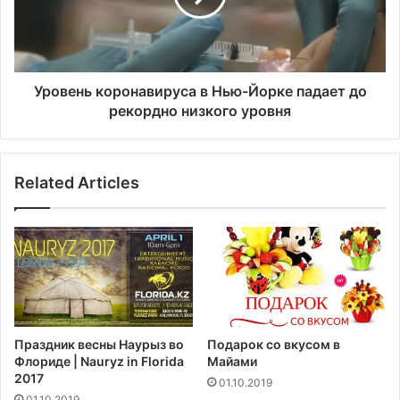
е
н
2
ь
0
к
р
о
а
р
Уровень коронавируса в Нью-Йорке падает до
н
о
рекордно низкого уровня
е
н
н
а
ы
в
Related Articles
х
и
в
р
р
у
е
с
з
а
у
в
л
Н
ь
ь
т
ю
Праздник весны Наурыз во
Подарок со вкусом в
а
-
Флориде | Nauryz in Florida
Майами
т
Й
2017
01.10.2019
е
о
01.10.2019