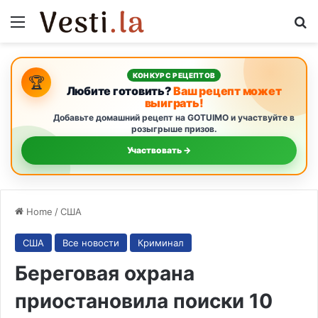
Menu
S
КОНКУРС РЕЦЕПТОВ
🏆
Любите готовить?
Ваш рецепт может
выиграть!
Добавьте домашний рецепт на GOTUIMO и участвуйте в
розыгрыше призов.
Участвовать →
Home
/
США
США
Все новости
Криминал
Береговая охрана
приостановила поиски 10