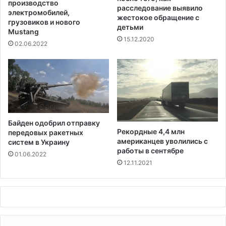
з
производство
расследование выявило
и
к
электромобилей,
жестокое обращение с
грузовиков и нового
о
детьми
Mustang
г
15.12.2020
о
02.06.2022
у
р
о
в
н
я
Байден одобрил отправку
Рекордные 4,4 млн
передовых ракетных
американцев уволились с
систем в Украину
работы в сентябре
01.06.2022
12.11.2021