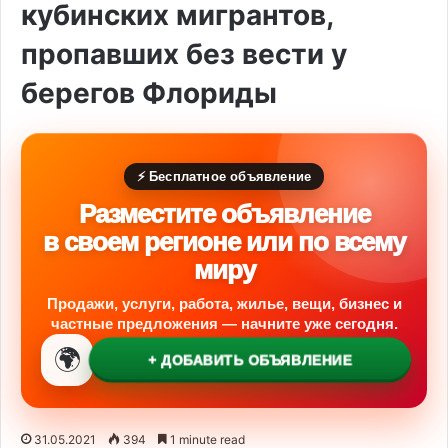
кубинских мигрантов,
пропавших без вести у
берегов Флориды
⚡ Бесплатное объявление
Разместите объявление
в своем регионе или по всему
миру
Продажи, услуги, работа, жилье, вещи, бизнес и
частные предложения — начните уже сегодня.
🌍
+ ДОБАВИТЬ ОБЪЯВЛЕНИЕ
31.05.2021
394
1 minute read