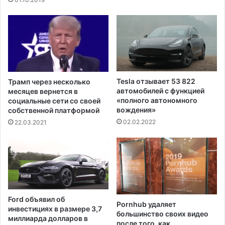
м
р
а
к
с
е
с
п
о
а
в
д
о
а
й
е
Tesla отзывает 53 822
Трамп через несколько
с
т
автомобилей с функцией
месяцев вернется в
т
д
«полного автономного
социальные сети со своей
р
вождения»
о
собственной платформой
е
р
02.02.2022
22.03.2021
л
е
ь
к
б
о
ы
р
в
д
М
н
а
о
Ford объявил об
й
Pornhub удаляет
н
инвестициях в размере 3,7
большинство своих видео
а
и
миллиарда долларов в
после того, как
м