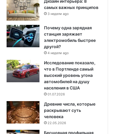
Дизайн интерьера: 8
самых важных принципов
3 недели ago
Почему одна зарядная
станция заряжает
электромобиль быстрее
другой?
4 недели ago
Исследование показало,
что в Портленде самый
высокий уровень угона
автомобилей на душу
населения в США
01.07.2026
Древние числа, которые
раскрывают суть
человека
22.05.2026
Бесшовная профильная