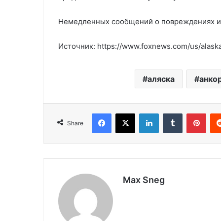
Немедленных сообщений о повреждениях ил
Источник: https://www.foxnews.com/us/alas
аляска
анко
Facebook
X
LinkedIn
Tumblr
Pinterest
Share
Max Sneg