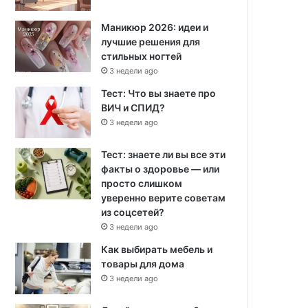
Маникюр 2026: идеи и
лучшие решения для
стильных ногтей
3 недели ago
Тест: Что вы знаете про
ВИЧ и СПИД?
3 недели ago
Тест: знаете ли вы все эти
факты о здоровье — или
просто слишком
уверенно верите советам
из соцсетей?
3 недели ago
Как выбирать мебель и
товары для дома
3 недели ago