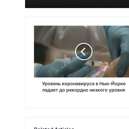
зимней столицы
У
р
о
в
е
н
ь
к
о
р
Уровень коронавируса в Нью-Йорке
о
падает до рекордно низкого уровня
н
а
в
и
р
у