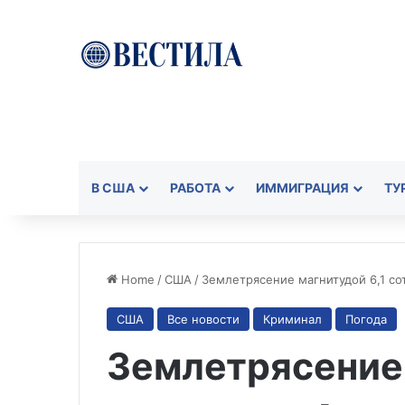
В США
РАБОТА
ИММИГРАЦИЯ
ТУ
Home
/
США
/
Землетрясение магнитудой 6,1 со
США
Все новости
Криминал
Погода
Землетрясение 