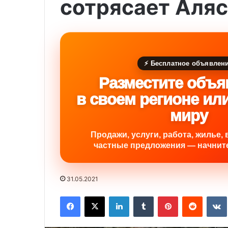
сотрясает Аля
⚡ Бесплатное объявлен
Разместите объя
в своем регионе ил
миру
Продажи, услуги, работа, жилье, 
частные предложения — начните
31.05.2021
Facebook
X
LinkedIn
Tumblr
Pinterest
Reddit
VK