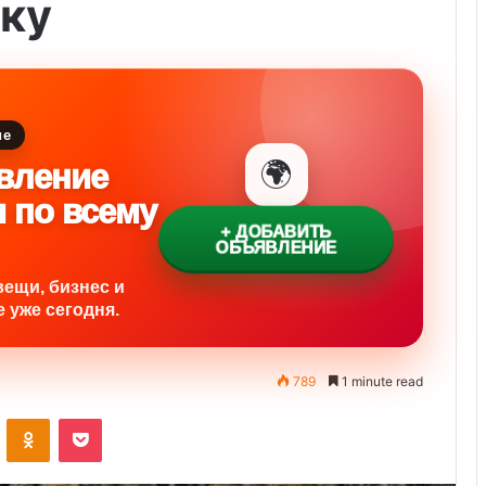
ску
ие
🌍
вление
и по всему
+ ДОБАВИТЬ
ОБЪЯВЛЕНИЕ
вещи, бизнес и
 уже сегодня.
789
1 minute read
ontakte
Odnoklassniki
Pocket