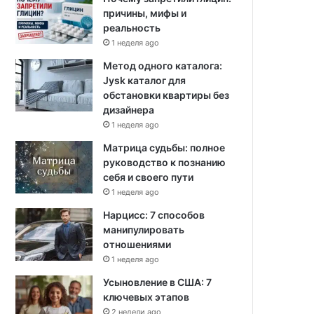
причины, мифы и
реальность
1 неделя ago
Метод одного каталога:
Jysk каталог для
обстановки квартиры без
дизайнера
1 неделя ago
Матрица судьбы: полное
руководство к познанию
себя и своего пути
1 неделя ago
Нарцисс: 7 способов
манипулировать
отношениями
1 неделя ago
Усыновление в США: 7
ключевых этапов
2 недели ago