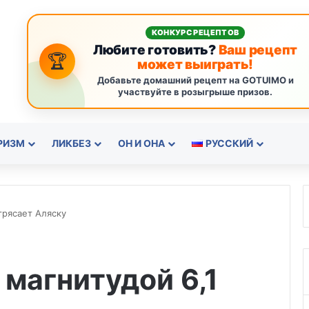
КОНКУРС РЕЦЕПТОВ
Любите готовить?
Ваш рецепт
🏆
может выиграть!
Добавьте домашний рецепт на GOTUIMO и
участвуйте в розыгрыше призов.
РИЗМ
ЛИКБЕЗ
ОН И ОНА
РУССКИЙ
трясает Аляску
магнитудой 6,1