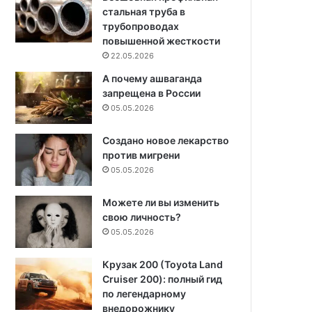
стальная труба в
трубопроводах
повышенной жесткости
22.05.2026
А почему ашваганда
запрещена в России
05.05.2026
Создано новое лекарство
против мигрени
05.05.2026
Можете ли вы изменить
свою личность?
05.05.2026
Крузак 200 (Toyota Land
Cruiser 200): полный гид
по легендарному
внедорожнику