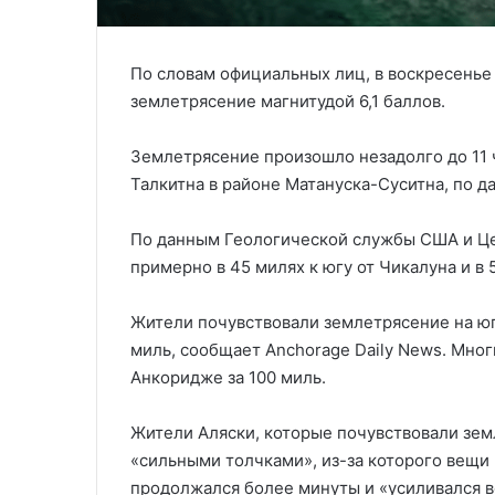
По словам официальных лиц, в воскресень
землетрясение магнитудой 6,1 баллов.
Землетрясение произошло незадолго до 11 
Талкитна в районе Матануска-Суситна, по 
По данным Геологической службы США и Це
примерно в 45 милях к югу от Чикалуна и в 
Жители почувствовали землетрясение на юг
миль, сообщает Anchorage Daily News. Мно
Анкоридже за 100 миль.
Жители Аляски, которые почувствовали земл
«сильными толчками», из-за которого вещи п
продолжался более минуты и «усиливался в