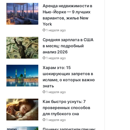
Аренда недвижимости в
Нью-Йорке — 9 лучших
вариантов, жилье New
York
1 неделя ago
Средняя зарплата в США
в месяц: подробный
анализ 2026
1 неделя ago
Харам это: 15
шокирующих запретов в
исламе, о которых важно
знать
1 неделя ago
Как быстро уснуть: 7
проверенных способов
для глубокого сна
1 неделя ago
Почему запретили глицин: