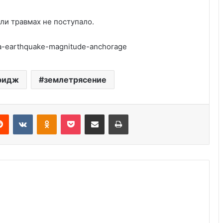
и травмах не поступало.
ka-earthquake-magnitude-anchorage
Погода в Душанбе сегодня 29
сентября 2025
ридж
землетрясение
Карта осадков 4 августа 2025:
сегодня и сейчас
Reddit
VKontakte
Odnoklassniki
Pocket
Share via Email
Print
Прогноз погоды в Душанбе на 10
июля 2025
Похолодание 9 июля в Украине