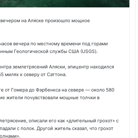
е вечером на Аляске произошло мощное
часов вечера по местному времени под горами
данным Геологической службы США (USGS).
нтра землетрясений Аляски, эпицентр находился
55 милях к северу от Саттона.
е от Гомера до Фэрбенкса на севере — около 580
гие жители почувствовали мощные толчки в
етрясение, описали его как «длительный грохот» с
адали с полок. Другой житель сказал, что грохот
олнами».