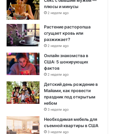
Секс с бывшим мужем —
плюсы и минусы
2 недели ago
Растение расторопша
сгущает кровь или
разжижает?
2 недели ago
Онлайн знакомства в
США: 5 шокирующих
фактов
2 недели ago
Детский день рождение в
Майами, как провести
праздник под открытым
небом
3 недели ago
Необходимая мебель для
съемной квартиры в США
3 недели ago