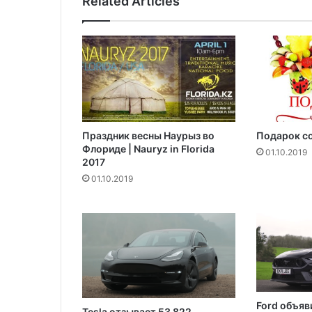
Related Articles
с
а
в
Н
ь
ю
-
Й
о
Праздник весны Наурыз во
Подарок со
р
Флориде | Nauryz in Florida
к
01.10.2019
2017
е
01.10.2019
п
а
д
а
е
т
д
о
р
Ford объяв
Tesla отзывает 53 822