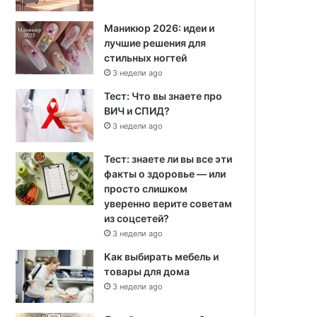
Маникюр 2026: идеи и
лучшие решения для
стильных ногтей
3 недели ago
Тест: Что вы знаете про
ВИЧ и СПИД?
3 недели ago
Тест: знаете ли вы все эти
факты о здоровье — или
просто слишком
уверенно верите советам
из соцсетей?
3 недели ago
Как выбирать мебель и
товары для дома
3 недели ago