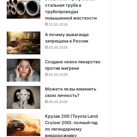
стальная труба в
трубопроводах
повышенной жесткости
22.05.2026
А почему ашваганда
запрещена в России
05.05.2026
Создано новое лекарство
против мигрени
05.05.2026
Можете ли вы изменить
свою личность?
05.05.2026
Крузак 200 (Toyota Land
Cruiser 200): полный гид
по легендарному
внедорожнику