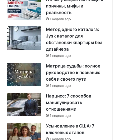
причины, мифы и
реальность
1 неделя ago
Метод одного каталога:
Jysk каталог для
обстановки квартиры без
дизайнера
1 неделя ago
Матрица судьбы: полное
руководство к познанию
себя и своего пути
1 неделя ago
Нарцисс: 7 способов
манипулировать
отношениями
1 неделя ago
Усыновление в США: 7
ключевых этапов
1 неделя ago