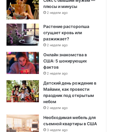
Секс с бывшим мужем —
плюсы и минусы
2 недели ago
Растение расторопша
сгущает кровь или
разжижает?
2 недели ago
Онлайн знакомства в
США: 5 шокирующих
фактов
2 недели ago
Детский день рождение в
Майами, как провести
праздник под открытым
небом
2 недели ago
Необходимая мебель для
съемной квартиры в США
3 недели ago