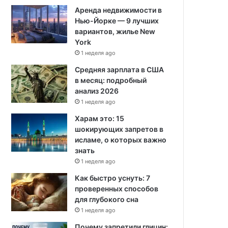
Аренда недвижимости в
Нью-Йорке — 9 лучших
вариантов, жилье New
York
1 неделя ago
Средняя зарплата в США
в месяц: подробный
анализ 2026
1 неделя ago
Харам это: 15
шокирующих запретов в
исламе, о которых важно
знать
1 неделя ago
Как быстро уснуть: 7
проверенных способов
для глубокого сна
1 неделя ago
Почему запретили глицин: