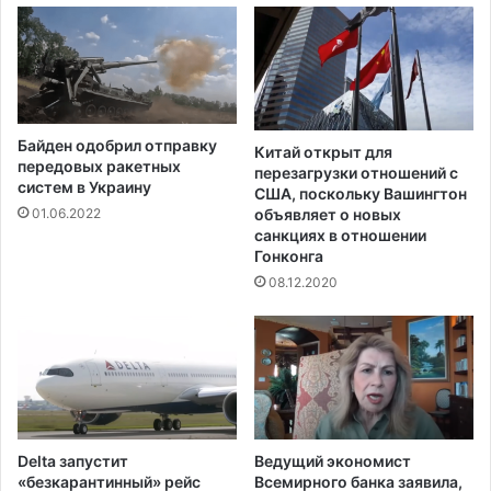
о
u
Д
r
и
o
К
-
а
2
н
0
Байден одобрил отправку
и
1
Китай открыт для
передовых ракетных
о
перезагрузки отношений с
6
систем в Украину
США, поскольку Вашингтон
?
?
объявляет о новых
01.06.2022
санкциях в отношении
Гонконга
08.12.2020
Delta запустит
Ведущий экономист
«безкарантинный» рейс
Всемирного банка заявила,