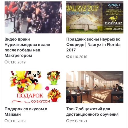
н
р
с
Р
к
я
о
з
м
а
у
н
Видео драки
Праздник весны Наурыз во
н
ц
Нурмагомедова в зале
Флориде | Nauryz in Florida
а
е
после победы над
2017
п
в
Макгрегором‍
01.10.2019
а
о
01.10.2019
д
ч
а
е
ю
м
щ
п
е
и
м
о
у
н
П
а
Подарок со вкусом в
Топ-7 общежитий для
а
т
Майами
дистанционного обучения
о
е
01.10.2019
22.12.2021
л
E