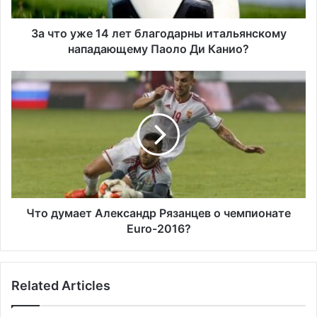
е
1
4
За что уже 14 лет благодарны итальянскому
л
нападающему Паоло Ди Канио?
е
т
Ч
б
т
л
о
а
д
г
у
о
м
д
а
а
е
р
т
н
А
Что думает Александр Рязанцев о чемпионате
ы
л
Euro-2016?
и
е
т
к
а
с
Related Articles
л
а
ь
н
я
д