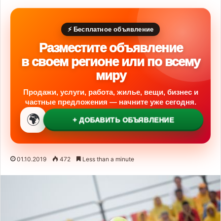
⚡ Бесплатное объявление
Разместите объявление
в своем регионе или по всему
миру
Продажи, услуги, работа, жилье, вещи, бизнес и
частные предложения — начните уже сегодня.
🌍
+ ДОБАВИТЬ ОБЪЯВЛЕНИЕ
01.10.2019
472
Less than a minute