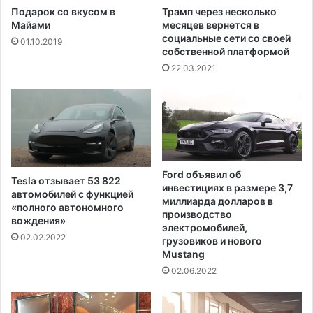
ы
Подарок со вкусом в
Трамп через несколько
б
Майами
месяцев вернется в
социальные сети со своей
к
01.10.2019
собственной платформой
у
22.03.2021
Ford объявил об
Tesla отзывает 53 822
инвестициях в размере 3,7
автомобилей с функцией
миллиарда долларов в
«полного автономного
производство
вождения»
электромобилей,
02.02.2022
грузовиков и нового
Mustang
02.06.2022