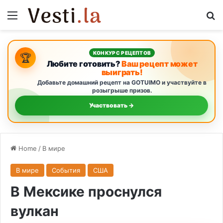
Menu
S
КОНКУРС РЕЦЕПТОВ
🏆
Любите готовить?
Ваш рецепт может
выиграть!
Добавьте домашний рецепт на GOTUIMO и участвуйте в
розыгрыше призов.
Участвовать →
Home
/
В мире
В мире
События
США
В Мексике проснулся
вулкан