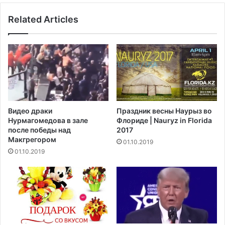
п
е
Related Articles
о
р
к
и
у
р
ш
о
е
в
н
а
и
л
я
и
х
а
Видео драки
Праздник весны Наурыз во
н
к
Нурмагомедова в зале
Флориде | Nauryz in Florida
а
в
после победы над
2017
я
а
Макгрегором‍
01.10.2019
д
р
01.10.2019
е
и
р
у
щ
м
и
н
к
у
а
ю
р