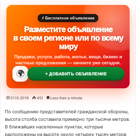
⚡ Бесплатное объявление
Разместите объявление
в своем регионе или по всему
миру
Продажи, услуги, работа, жилье, вещи, бизнес и
частные предложения — начните уже сегодня.
🌍
+ ДОБАВИТЬ ОБЪЯВЛЕНИЕ
01.10.2019
451
Less than a minute
По сообщению представителей гражданской обороны,
высота столба составила примерно три тысячи метров.
В ближайших населенных пунктах, которые
расположены на высоте около четырех тысяч метров