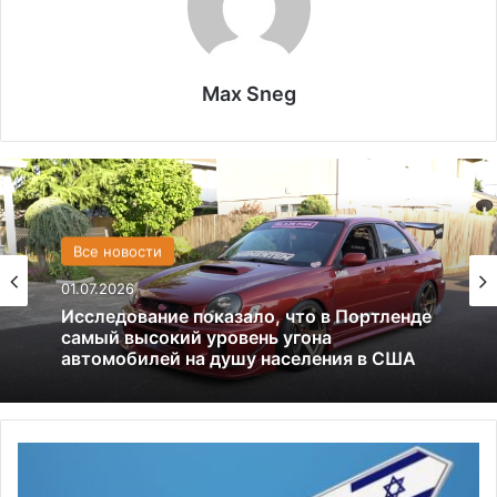
Max Sneg
США
Все новости
13.06.2025
01.07.2026
Америка имеет огромный избыток сыра
Исследование показало, что в Портленде
самый высокий уровень угона
И
автомобилей на душу населения в США
р