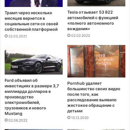
к
и
а
т
Tesla отзывает 53 822
Трамп через несколько
п
ь
автомобилей с функцией
месяцев вернется в
е
1
«полного автономного
социальные сети со своей
л
вождения»
0
собственной платформой
ь
п
02.02.2022
22.03.2021
н
о
ы
с
м
л
п
о
у
в
т
,
е
в
Ford объявил об
м
Pornhub удаляет
т
инвестициях в размере 3,7
в
большинство своих видео
о
миллиарда долларов в
после того, как
б
м
производство
расследование выявило
о
ч
электромобилей,
жестокое обращение с
л
грузовиков и нового
и
детьми
ь
Mustang
с
15.12.2020
н
л
02.06.2022
и
е