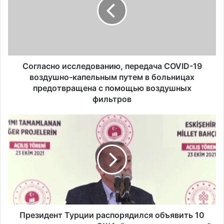
л
а
с
н
о
и
с
Согласно исследованию, передача COVID-19
с
воздушно-капельным путем в больницах
л
предотвращена с помощью воздушных
е
фильтров
д
о
П
в
р
а
е
н
з
и
и
ю
д
,
е
п
н
е
т
р
Т
Президент Турции распорядился объявить 10
е