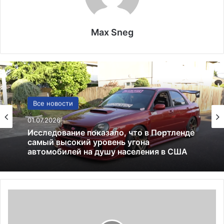
Max Sneg
Политика
Все новости
24.06.2025
01.07.2026
Россия больше не получит американских
льгот: что это значит и к чему приведёт
С
Исследование показало, что в Портленде
о
самый высокий уровень угона
г
автомобилей на душу населения в США