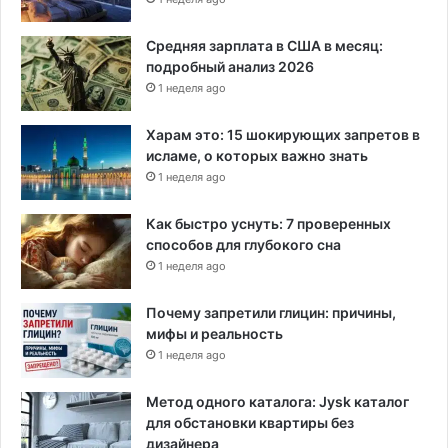
а
ь
"
ю
Средняя зарплата в США в месяц:
в
подробный анализ 2026
о
1 неделя ago
з
д
Харам это: 15 шокирующих запретов в
у
исламе, о которых важно знать
ш
1 неделя ago
н
ы
Как быстро уснуть: 7 проверенных
х
способов для глубокого сна
ф
1 неделя ago
и
л
Почему запретили глицин: причины,
ь
мифы и реальность
т
р
1 неделя ago
о
в
Метод одного каталога: Jysk каталог
для обстановки квартиры без
дизайнера