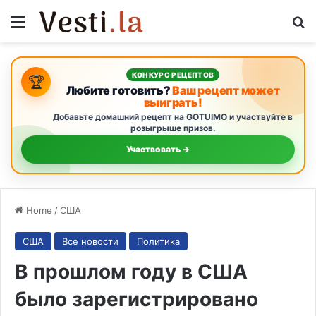
Menu
S
КОНКУРС РЕЦЕПТОВ
🏆
Любите готовить?
Ваш рецепт может
выиграть!
Добавьте домашний рецепт на GOTUIMO и участвуйте в
розыгрыше призов.
Участвовать →
Home
/
США
США
Все новости
Политика
В прошлом году в США
было зарегистрировано