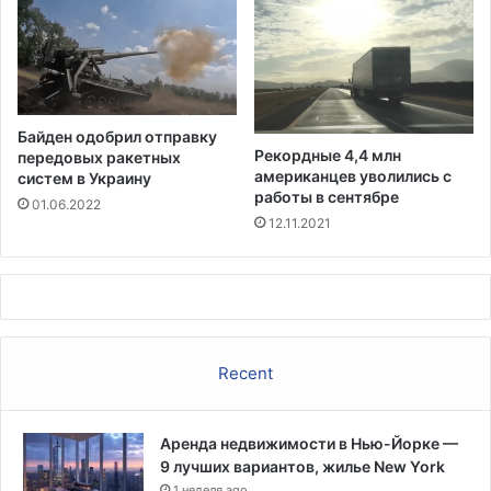
ц
С
а
Ш
х
А
п
,
р
"
е
п
Байден одобрил отправку
д
е
Рекордные 4,4 млн
передовых ракетных
о
р
американцев уволились с
систем в Украину
т
с
работы в сентябре
01.06.2022
в
о
12.11.2021
р
н
а
а
щ
м
е
и
н
н
а
о
Recent
с
н
п
г
о
р
м
Аренда недвижимости в Нью-Йорке —
а
о
9 лучших вариантов, жилье New York
т
щ
1 неделя ago