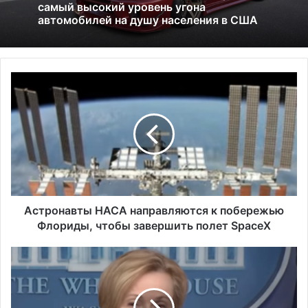
01.07.2026
Америка имеет огромный избыток сыра
Исследование показало, что в Портленде
А
самый высокий уровень угона
с
автомобилей на душу населения в США
т
р
о
н
а
в
т
ы
Астронавты НАСА направляются к побережью
Н
Флориды, чтобы завершить полет SpaceX
А
С
Б
А
и
н
р
а
к