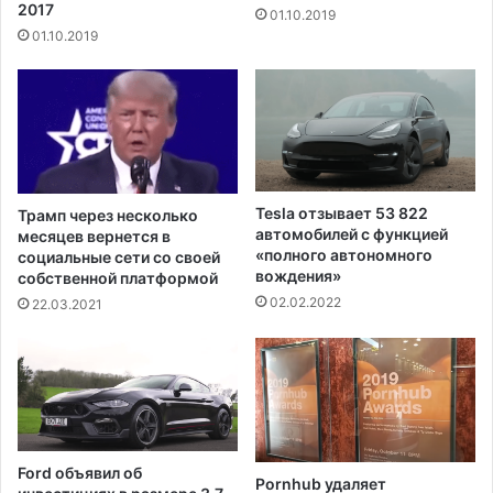
2017
01.10.2019
о
е
01.10.2019
р
й
и
ч
д
а
ы
с
,
н
ч
а
т
х
о
о
Tesla отзывает 53 822
Трамп через несколько
б
д
автомобилей с функцией
месяцев вернется в
ы
я
«полного автономного
социальные сети со своей
з
т
вождения»
собственной платформой
а
с
02.02.2022
22.03.2021
в
я
е
«
р
в
ш
н
и
о
т
в
ь
о
Ford объявил об
п
Pornhub удаляет
й