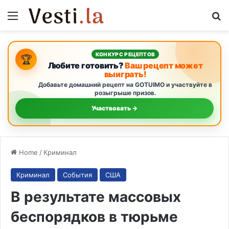
Menu
S
КОНКУРС РЕЦЕПТОВ
🏆
Любите готовить?
Ваш рецепт может
выиграть!
Добавьте домашний рецепт на GOTUIMO и участвуйте в
розыгрыше призов.
Участвовать →
Home
/
Криминал
Криминал
События
США
В результате массовых
беспорядков в тюрьме