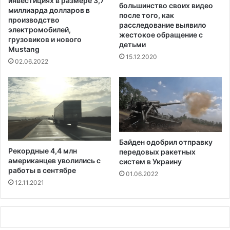
инвестициях в размере 3,7
большинство своих видео
о
ф
миллиарда долларов в
после того, как
л
а
производство
расследование выявило
е
з
электромобилей,
жестокое обращение с
т
е
грузовиков и нового
детьми
S
Mustang
»
15.12.2020
p
п
02.06.2022
a
а
c
н
e
д
X
е
м
и
и
Байден одобрил отправку
к
Рекордные 4,4 млн
передовых ракетных
о
американцев уволились с
систем в Украину
р
работы в сентябре
01.06.2022
о
12.11.2021
н
а
в
и