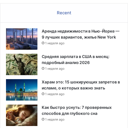
р
у
Recent
с
а
Аренда недвижимости в Нью-Йорке —
9 лучших вариантов, жилье New York
1 неделя ago
Средняя зарплата в США в месяц:
подробный анализ 2026
1 неделя ago
Харам это: 15 шокирующих запретов в
исламе, о которых важно знать
1 неделя ago
Как быстро уснуть: 7 проверенных
способов для глубокого сна
1 неделя ago