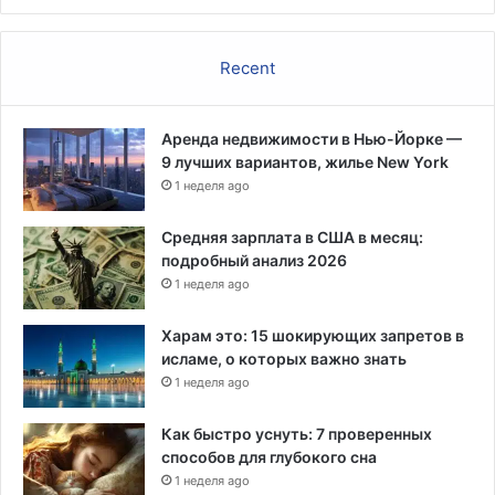
с
к
Recent
и
м
и
Аренда недвижимости в Нью-Йорке —
и
9 лучших вариантов, жилье New York
с
с
1 неделя ago
л
е
Средняя зарплата в США в месяц:
д
подробный анализ 2026
о
1 неделя ago
в
а
Харам это: 15 шокирующих запретов в
н
исламе, о которых важно знать
и
1 неделя ago
я
м
Как быстро уснуть: 7 проверенных
и
способов для глубокого сна
1 неделя ago