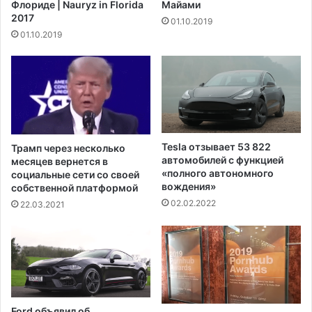
Флориде | Nauryz in Florida
Майами
а
н
2017
01.10.2019
н
н
01.10.2019
и
ы
м
х
а
п
е
е
т
н
с
с
я
и
в
о
Tesla отзывает 53 822
Трамп через несколько
о
н
автомобилей с функцией
месяцев вернется в
е
е
«полного автономного
социальные сети со своей
н
вождения»
р
собственной платформой
н
о
02.02.2022
22.03.2021
о
в
й
д
е
я
т
е
Ford объявил об