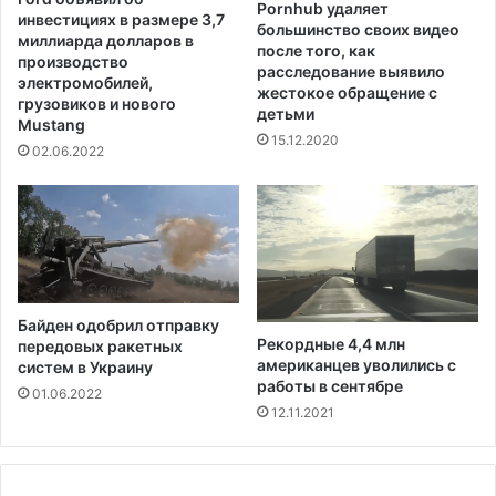
л
Pornhub удаляет
инвестициях в размере 3,7
большинство своих видео
ь
миллиарда долларов в
после того, как
н
производство
расследование выявило
о
электромобилей,
жестокое обращение с
с
грузовиков и нового
детьми
т
Mustang
15.12.2020
ь
02.06.2022
ю
н
а
р
я
д
у
Байден одобрил отправку
с
Рекордные 4,4 млн
передовых ракетных
г
американцев уволились с
систем в Украину
р
работы в сентябре
01.06.2022
а
12.11.2021
ж
д
а
н