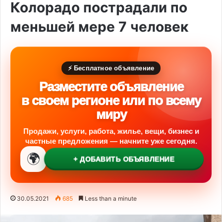
Колорадо пострадали по
меньшей мере 7 человек
⚡ Бесплатное объявление
Разместите объявление
в своем регионе или по всему
миру
Продажи, услуги, работа, жилье, вещи, бизнес и
частные предложения — начните уже сегодня.
🌍
+ ДОБАВИТЬ ОБЪЯВЛЕНИЕ
30.05.2021
685
Less than a minute