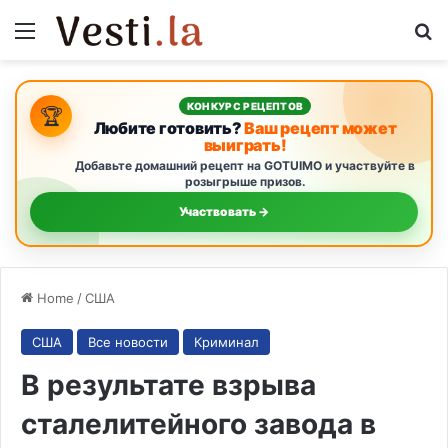
Menu
S
КОНКУРС РЕЦЕПТОВ
🏆
Любите готовить?
Ваш рецепт может
выиграть!
Добавьте домашний рецепт на GOTUIMO и участвуйте в
розыгрыше призов.
Участвовать →
Home
/
США
США
Все новости
Криминал
В результате взрыва
сталелитейного завода в