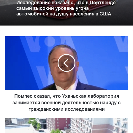
13.06.2025
01.07.2026
Америка имеет огромный избыток сыра
П
Исследование показало, что в Портленде
о
самый высокий уровень угона
м
автомобилей на душу населения в США
п
е
о
с
к
а
з
Помпео сказал, что Уханьская лаборатория
а
занимается военной деятельностью наряду с
л
гражданскими исследованиями
,
ч
Л
т
у
о