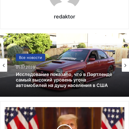
redaktor
США
Все новости
13.06.2025
01.07.2026
Америка имеет огромный избыток сыра
П
Исследование показало, что в Портленде
самый высокий уровень угона
р
автомобилей на душу населения в США
о
щ