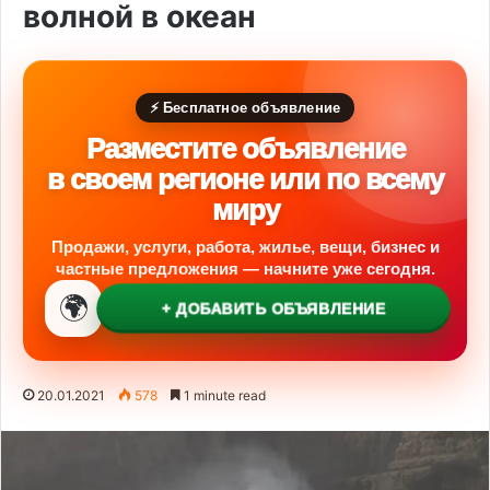
волной в океан
⚡ Бесплатное объявление
Разместите объявление
в своем регионе или по всему
миру
Продажи, услуги, работа, жилье, вещи, бизнес и
частные предложения — начните уже сегодня.
🌍
+ ДОБАВИТЬ ОБЪЯВЛЕНИЕ
20.01.2021
578
1 minute read