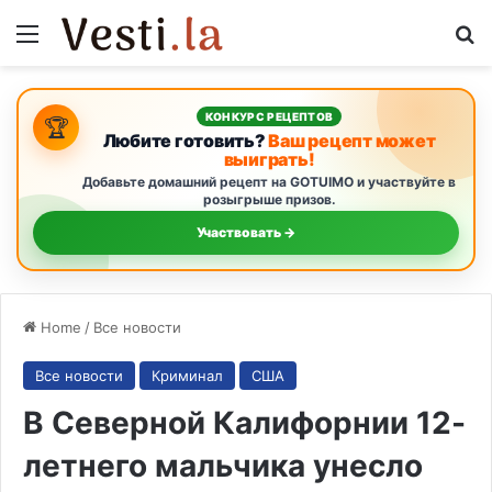
Menu
S
КОНКУРС РЕЦЕПТОВ
🏆
Любите готовить?
Ваш рецепт может
выиграть!
Добавьте домашний рецепт на GOTUIMO и участвуйте в
розыгрыше призов.
Участвовать →
Home
/
Все новости
Все новости
Криминал
США
В Северной Калифорнии 12-
летнего мальчика унесло