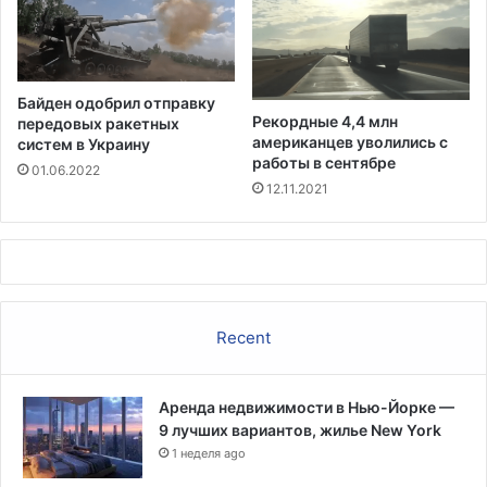
а
д
м
и
Байден одобрил отправку
н
Рекордные 4,4 млн
передовых ракетных
и
американцев уволились с
систем в Украину
с
работы в сентябре
01.06.2022
т
12.11.2021
р
а
ц
и
и
Б
Recent
а
й
д
Аренда недвижимости в Нью-Йорке —
е
9 лучших вариантов, жилье New York
н
а
1 неделя ago