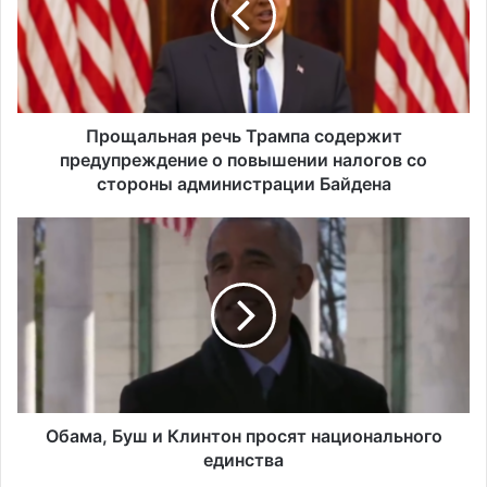
а
л
ь
н
а
я
Прощальная речь Трампа содержит
р
предупреждение о повышении налогов со
е
стороны администрации Байдена
ч
ь
О
Т
б
р
а
а
м
м
а
п
,
а
Б
с
у
о
ш
д
и
Обама, Буш и Клинтон просят национального
е
К
единства
р
л