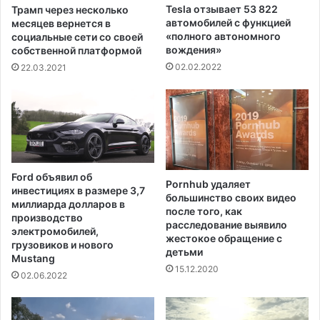
ы
о
Tesla отзывает 53 822
Трамп через несколько
ш
г
автомобилей с функцией
месяцев вернется в
е
о
«полного автономного
социальные сети со своей
н
вождения»
е
собственной платформой
и
д
02.02.2022
22.03.2021
и
и
н
н
а
с
л
т
о
в
г
а
о
Ford объявил об
в
Pornhub удаляет
инвестициях в размере 3,7
большинство своих видео
с
миллиарда долларов в
после того, как
о
производство
расследование выявило
с
электромобилей,
жестокое обращение с
т
грузовиков и нового
детьми
о
Mustang
15.12.2020
р
02.06.2022
о
н
ы