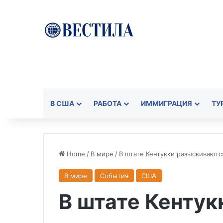
В США
РАБОТА
ИММИГРАЦИЯ
ТУ
Home
/
В мире
/
В штате Кентукки разыскивают
В мире
События
США
В штате Кенту