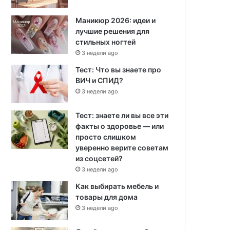
Маникюр 2026: идеи и
лучшие решения для
стильных ногтей
3 недели ago
Тест: Что вы знаете про
ВИЧ и СПИД?
3 недели ago
Тест: знаете ли вы все эти
факты о здоровье — или
просто слишком
уверенно верите советам
из соцсетей?
3 недели ago
Как выбирать мебель и
товары для дома
3 недели ago