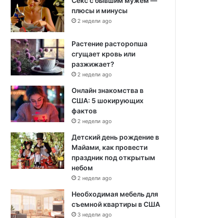
Секс с бывшим мужем —
плюсы и минусы
2 недели ago
Растение расторопша
сгущает кровь или
разжижает?
2 недели ago
Онлайн знакомства в
США: 5 шокирующих
фактов
2 недели ago
Детский день рождение в
Майами, как провести
праздник под открытым
небом
2 недели ago
Необходимая мебель для
съемной квартиры в США
3 недели ago