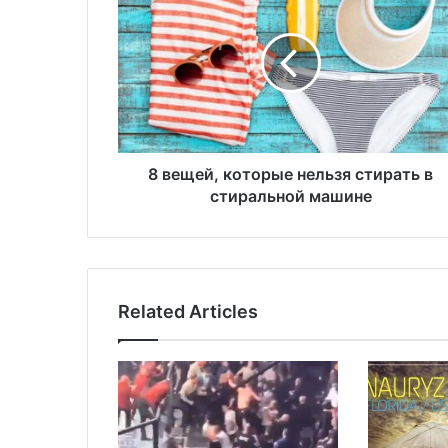
в
е
щ
е
й
,
к
о
т
8 вещей, которые нельзя стирать в
о
стиральной машине
р
ы
е
н
е
Related Articles
л
ь
з
я
с
т
и