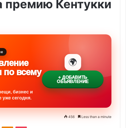
а премию Кентукки
ие
🌍
вление
и по всему
+ ДОБАВИТЬ
ОБЪЯВЛЕНИЕ
вещи, бизнес и
 уже сегодня.
456
Less than a minute
ontakte
Odnoklassniki
Pocket