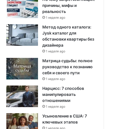
причины, мифы и
реальность
1 неделя ago
Метод одного каталога:
Jysk каталог для
обстановки квартиры без
дизайнера
1 неделя ago
Матрица судьбы: полное
руководство к познанию
себя и своего пути
1 неделя ago
Нарцисс: 7 способов
манипулировать
отношениями
1 неделя ago
Усыновление в США: 7
ключевых этапов
1 неделя ago