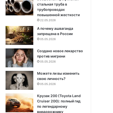
стальная труба в
трубопроводах
повышенной жесткости
22.05.2026
А почему ашваганда
запрещена в России
05.05.2026
Создано новое лекарство
против мигрени
05.05.2026
Можете ли вы изменить
свою личность?
05.05.2026
Крузак 200 (Toyota Land
Cruiser 200): полный гид
по легендарному
внедорожнику