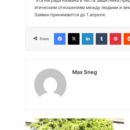
Эта награда названа в честь защитника при
этическим отношениям между людьми и земл
Заявки принимаются до 1 апреля.
Facebook
X
LinkedIn
Tumblr
Pinterest
Share
Max Sneg