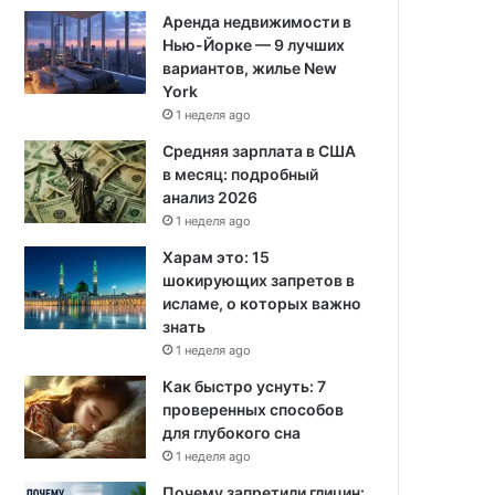
Аренда недвижимости в
Нью-Йорке — 9 лучших
вариантов, жилье New
York
1 неделя ago
Средняя зарплата в США
в месяц: подробный
анализ 2026
1 неделя ago
Харам это: 15
шокирующих запретов в
исламе, о которых важно
знать
1 неделя ago
Как быстро уснуть: 7
проверенных способов
для глубокого сна
1 неделя ago
Почему запретили глицин: