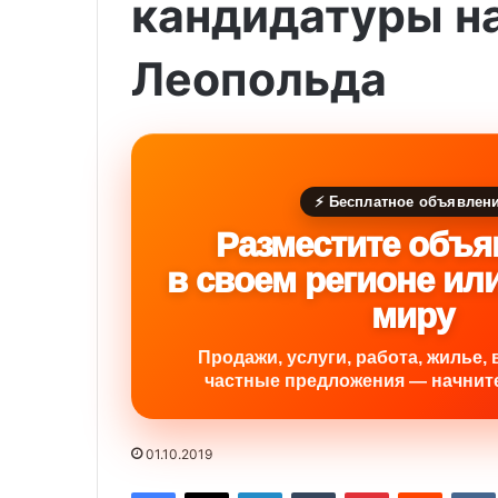
кандидатуры н
Леопольда
⚡ Бесплатное объявлен
Разместите объя
в своем регионе ил
миру
Продажи, услуги, работа, жилье, 
частные предложения — начните
01.10.2019
Facebook
X
LinkedIn
Tumblr
Pinterest
Reddit
VK