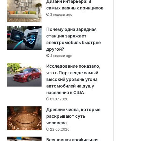
Дизайн интерьера: 8
самых важных принципов
3 недели ago
Почему одна зарядная
станция заряжает
электромобиль быстрее
другой?
4 недели ago
Исследование показало,
что в Портленде самый
высокий уровень угона
автомобилей на душу
населения в США
01.07.2026
Древние числа, которые
раскрывают суть
человека
22.05.2026
Бесшовная профильная