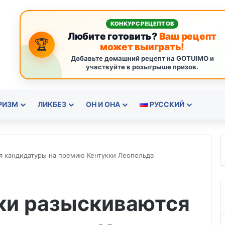
КОНКУРС РЕЦЕПТОВ
Любите готовить?
Ваш рецепт
🏆
может выиграть!
Добавьте домашний рецепт на GOTUIMO и
участвуйте в розыгрыше призов.
РИЗМ
ЛИКБЕЗ
ОН И ОНА
РУССКИЙ
ся кандидатуры на премию Кентукки Леопольда
кки разыскиваются