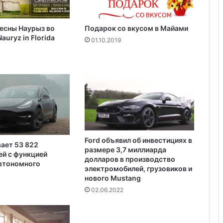
и
Удивительные факты о Флориде
щ
есны Наурыз во
Подарок со вкусом в Майами
а
auryz in Florida
е
01.10.2019
Пляжный домик в Северной
т
Каролине, где Билл Гейтс и его
в
бывшая девушка Энн Уинблад
о
проводили долгие выходные, теперь
л
доступен для сдачи в аренду для
к
отдыха
о
в
О
р
Ford объявил об инвестициях в
вает 53 822
и
размере 3,7 миллиарда
й с функцией
г
долларов в производство
автономного
о
электромобилей, грузовиков и
н
нового Mustang
ы
02.06.2022