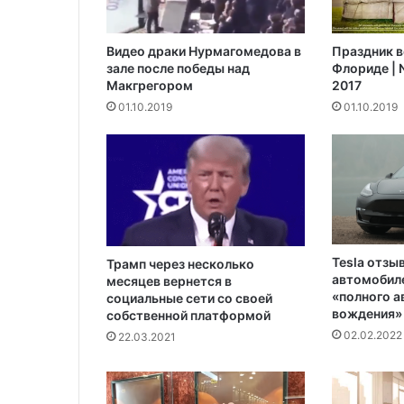
р
а
Видео драки Нурмагомедова в
Праздник в
т
зале после победы над
Флориде | N
ь
Макгрегором‍
2017
в
01.10.2019
01.10.2019
с
т
и
р
а
л
ь
н
Tesla отзы
о
Трамп через несколько
автомобиле
месяцев вернется в
й
«полного 
социальные сети со своей
м
вождения»
собственной платформой
а
02.02.2022
22.03.2021
ш
и
н
е