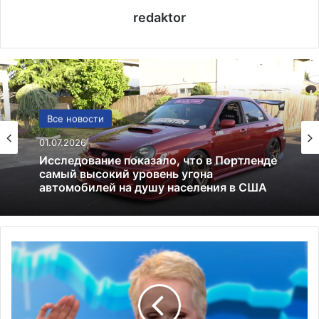
redaktor
США
Все новости
13.06.2025
01.07.2026
Америка имеет огромный избыток сыра
С
Исследование показало, что в Портленде
у
самый высокий уровень угона
д
автомобилей на душу населения в США
ь
я