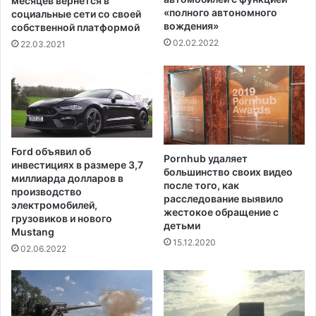
месяцев вернется в
т
и
«полного автономного
социальные сети со своей
ь
вождения»
м
собственной платформой
Т
и
02.02.2022
22.03.2021
р
в
а
Ф
м
и
п
л
а
а
в
д
и
е
Ford объявил об
с
Pornhub удаляет
л
инвестициях в размере 3,7
большинство своих видео
к
ь
миллиарда долларов в
после того, как
е
ф
производство
расследование выявило
Э
и
электромобилей,
жестокое обращение с
.
грузовиков и нового
и
детьми
Д
Mustang
,
15.12.2020
ж
ч
02.06.2022
и
т
н
о
К
в
э
ы