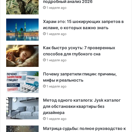
подробный анализ 2026
и
1 неделя ago
ф
ф
Харам это: 15 шокирующих запретов в
а
исламе, о которых важно знать
м
1 неделя ago
а
ц
Как быстро уснуть: 7 проверенных
и
способов для глубокого сна
и
1 неделя ago
Почему запретили глицин: причины,
мифы и реальность
1 неделя ago
Метод одного каталога: Jysk каталог
для обстановки квартиры без
дизайнера
1 неделя ago
Матрица судьбы: полное руководство к