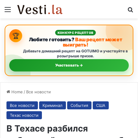
Menu
S
КОНКУРС РЕЦЕПТОВ
🏆
Любите готовить?
Ваш рецепт может
выиграть!
Добавьте домашний рецепт на GOTUIMO и участвуйте в
розыгрыше призов.
Участвовать →
Home
/
Все новости
Все новости
Криминал
События
США
Техас новости
В Техасе разбился