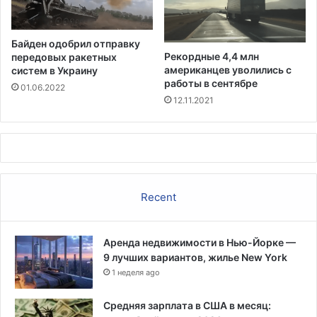
р
з
р
в
о
а
Байден одобрил отправку
л
л
Рекордные 4,4 млн
передовых ракетных
л
о
американцев уволились с
систем в Украину
о
б
работы в сентябре
01.06.2022
б
у
12.11.2021
и
р
з
н
н
ы
а
е
с
п
и
р
Recent
л
о
о
т
в
е
Аренда недвижимости в Нью-Йорке —
а
с
9 лучших вариантов, жилье New York
н
т
и
1 неделя ago
ы
и
и
Средняя зарплата в США в месяц:
д