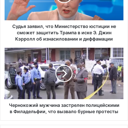
з
а
я
в
и
Судья заявил, что Министерство юстиции не
л
сможет защитить Трампа в иске Э. Джин
,
Кэрролл об изнасиловании и диффамации
ч
т
Ч
о
е
М
р
и
н
н
о
и
к
с
о
т
ж
е
и
р
й
Чернокожий мужчина застрелен полицейскими
с
м
в Филадельфии, что вызвало бурные протесты
т
у
в
ж
о