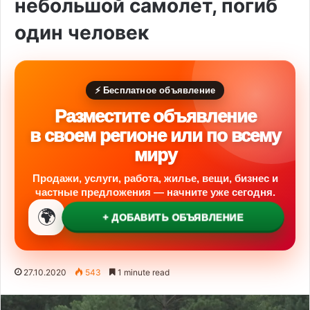
небольшой самолет, погиб
один человек
⚡ Бесплатное объявление
Разместите объявление
в своем регионе или по всему
миру
Продажи, услуги, работа, жилье, вещи, бизнес и
частные предложения — начните уже сегодня.
🌍
+ ДОБАВИТЬ ОБЪЯВЛЕНИЕ
27.10.2020
543
1 minute read