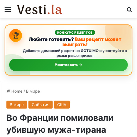
Menu
S
КОНКУРС РЕЦЕПТОВ
🏆
Любите готовить?
Ваш рецепт может
выиграть!
Добавьте домашний рецепт на GOTUIMO и участвуйте в
розыгрыше призов.
Участвовать →
Home
/
В мире
В мире
События
США
Во Франции помиловали
убившую мужа-тирана