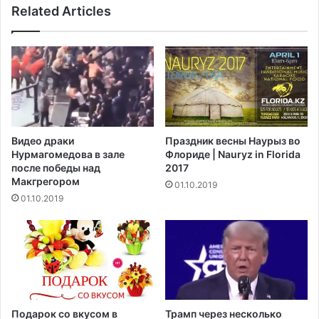
Related Articles
а
с
н
т
е
е
ф
р
т
M
я
e
н
r
о
c
й
e
Видео драки
Праздник весны Наурыз во
р
d
Нурмагомедова в зале
Флориде | Nauryz in Florida
ы
e
после победы над
2017
н
s
Макгрегором‍
01.10.2019
о
S
01.10.2019
к
L
K
п
о
л
у
ч
и
Подарок со вкусом в
Трамп через несколько