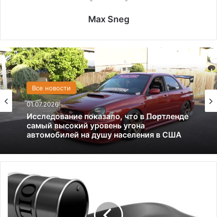
Max Sneg
США
Все новости
13.06.2025
01.07.2026
Америка имеет огромный избыток сыра
Исследование показало, что в Портленде
Й
самый высокий уровень угона
е
автомобилей на душу населения в США
м
е
н