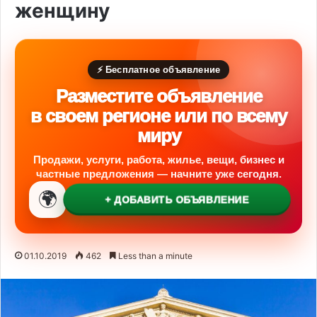
женщину
⚡ Бесплатное объявление
Разместите объявление
в своем регионе или по всему
миру
Продажи, услуги, работа, жилье, вещи, бизнес и
частные предложения — начните уже сегодня.
🌍
+ ДОБАВИТЬ ОБЪЯВЛЕНИЕ
01.10.2019
462
Less than a minute