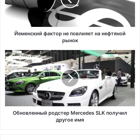
с
к
и
й
ф
Йеменский фактор не повлияет на нефтяной
а
рынок
к
т
О
о
б
р
н
н
о
е
в
п
л
о
е
в
н
л
н
и
ы
Обновленный родстер Mercedes SLK получил
я
й
другое имя
е
р
т
о
н
д