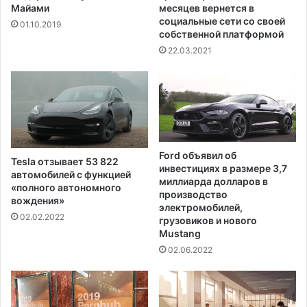
л
Майами
месяцев вернется в
д
социальные сети со своей
01.10.2019
собственной платформой
р
у
22.03.2021
г
о
е
и
м
я
Ford объявил об
Tesla отзывает 53 822
инвестициях в размере 3,7
автомобилей с функцией
миллиарда долларов в
«полного автономного
производство
вождения»
электромобилей,
02.02.2022
грузовиков и нового
Mustang
02.06.2022