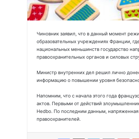
Чиновник заявил, что в данный момент реж
образовательных учреждениях Франции, где
национальных меньшинств государство напр
правоохранительных органов и силовых стр
Министр внутренних дел решил лично доне
информацию о повышении уровня безопасно
Напомним, что с начала этого года француз
актов. Первыми от действий злоумышленник
Hedbo. По последним данным, напряженная 
правоохранителей.
Facebook
X
LinkedIn
Tumblr
Pinterest