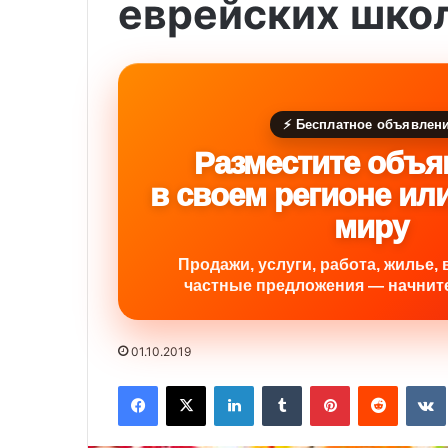
еврейских шко
⚡ Бесплатное объявлен
Разместите объя
в своем регионе ил
миру
Продажи, услуги, работа, жилье, 
частные предложения — начните
01.10.2019
Facebook
X
LinkedIn
Tumblr
Pinterest
Reddit
VK