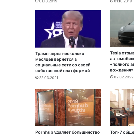
01.10.2019
01.10.2019
к
г
и
б
е
л
и
ч
Tesla отзы
е
Трамп через несколько
автомобиле
месяцев вернется в
л
«полного 
социальные сети со своей
о
вождения»
собственной платформой
в
02.02.2022
22.03.2021
е
к
а
Pornhub удаляет большинство
Топ-7 общ