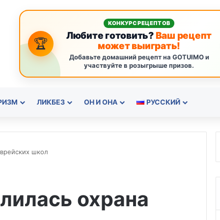
КОНКУРС РЕЦЕПТОВ
Любите готовить?
Ваш рецепт
🏆
может выиграть!
Добавьте домашний рецепт на GOTUIMO и
участвуйте в розыгрыше призов.
РИЗМ
ЛИКБЕЗ
ОН И ОНА
РУССКИЙ
еврейских школ
лилась охрана