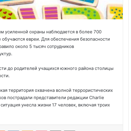
им усиленной охраны наблюдается в более 700
 обучаются евреи. Для обеспечения безопасности
авило около 5 тысяч сотрудников
уктур.
сти до родителей учащихся южного района столицы
сти.
ская территория охвачена волной террористических
Удивительные факты о Флориде
ов пострадали представители редакции Charlie
ситуация унесла жизни 17 человек, включая троих
Пляжный домик в Северной
Каролине, где Билл Гейтс и его
бывшая девушка Энн Уинблад
Reddit
VKontakte
Odnoklassniki
Pocket
Share via Email
Print