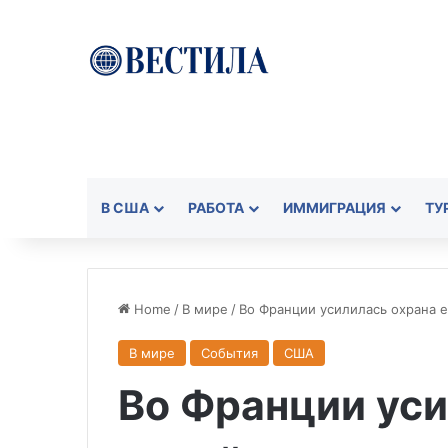
В США
РАБОТА
ИММИГРАЦИЯ
ТУ
Home
/
В мире
/
Во Франции усилилась охрана 
В мире
События
США
Во Франции уси