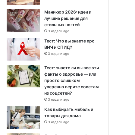
Маникюр 2026: идеи и
лучшие решения для
стильных ногтей
3 недели ago
Тест: Что вы знаете про
ВИЧ и СПИД?
3 недели ago
Тест: знаете ли вы все эти
факты о здоровье — или
просто слишком
уверенно верите советам
из соцсетей?
3 недели ago
Как выбирать мебель и
товары для дома
3 недели ago