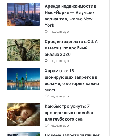
Аренда недвижимости в
Нью-Йорке — 9 лучших
вариантов, жилье New
York
1 неделя ago
Средняя зарплата в США
в месяц: подробный
анализ 2026
1 неделя ago
Харам это: 15
шокирующих запретов в
исламе, о которых важно
знать
1 неделя ago
Как быстро уснуть: 7
проверенных способов
для глубокого сна
1 неделя ago
Почему запретили глицин: