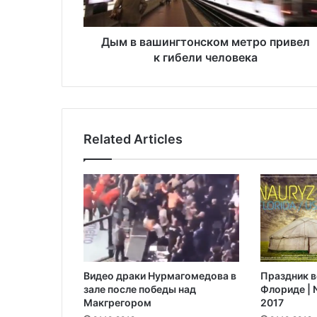
и
н
г
Дым в вашингтонском метро привел
т
к гибели человека
о
н
с
к
о
Related Articles
м
м
е
т
р
о
п
р
и
Видео драки Нурмагомедова в
Праздник в
в
зале после победы над
Флориде | N
е
Макгрегором‍
2017
л