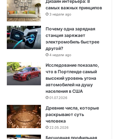
Дизайн интерьера: 8
самых важных принципов
3 недели ago
Почему одна зарядная
станция заряжает
электромобиль быстрее
другой?
4 недели ago
Исследование показало,
что в Портленде самый
высокий уровень угона
автомобилей на душу
населения в США
01.07.2026
Древние числа, которые
раскрывают суть
человека
22.05.2026
Бесшовная профильная