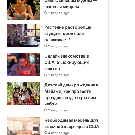
Секс с бывшим мужем —
плюсы и минусы
2 недели ago
Растение расторопша
сгущает кровь или
разжижает?
2 недели ago
Онлайн знакомства в
США: 5 шокирующих
фактов
2 недели ago
Детский день рождение в
Майами, как провести
праздник под открытым
небом
2 недели ago
Необходимая мебель для
съемной квартиры в США
3 недели ago