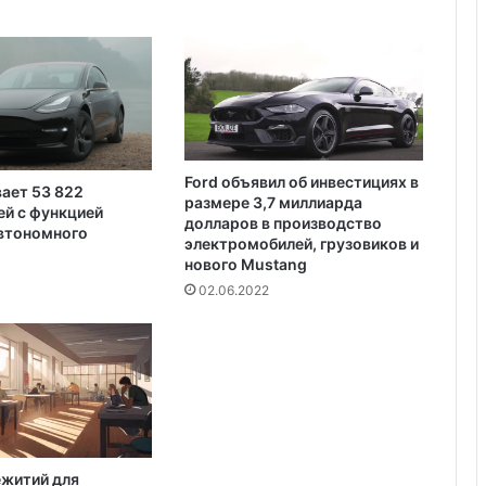
Каролине, где Билл Гейтс и его
е
бывшая девушка Энн Уинблад
з
проводили долгие выходные, теперь
с
доступен для сдачи в аренду для
в
отдыха
е
т
а
3
Ford объявил об инвестициях в
вает 53 822
5
размере 3,7 миллиарда
й с функцией
0
долларов в производство
автономного
н
электромобилей, грузовиков и
а
нового Mustang
с
02.06.2022
е
л
е
н
н
ы
х
п
ежитий для