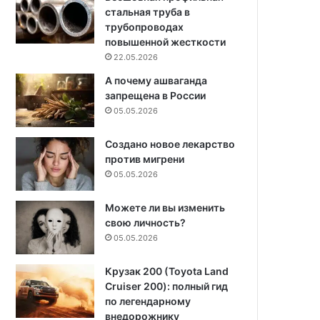
стальная труба в
трубопроводах
повышенной жесткости
22.05.2026
А почему ашваганда
запрещена в России
05.05.2026
Создано новое лекарство
против мигрени
05.05.2026
Можете ли вы изменить
свою личность?
05.05.2026
Крузак 200 (Toyota Land
Cruiser 200): полный гид
по легендарному
внедорожнику