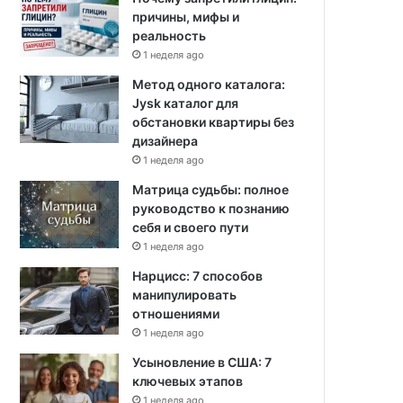
причины, мифы и
реальность
1 неделя ago
Метод одного каталога:
Jysk каталог для
обстановки квартиры без
дизайнера
1 неделя ago
Матрица судьбы: полное
руководство к познанию
себя и своего пути
1 неделя ago
Нарцисс: 7 способов
манипулировать
отношениями
1 неделя ago
Усыновление в США: 7
ключевых этапов
1 неделя ago