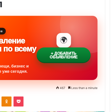
л
ие
🌍
вление
и по всему
+ ДОБАВИТЬ
ОБЪЯВЛЕНИЕ
вещи, бизнес и
 уже сегодня.
467
Less than a minute
ontakte
Odnoklassniki
Pocket