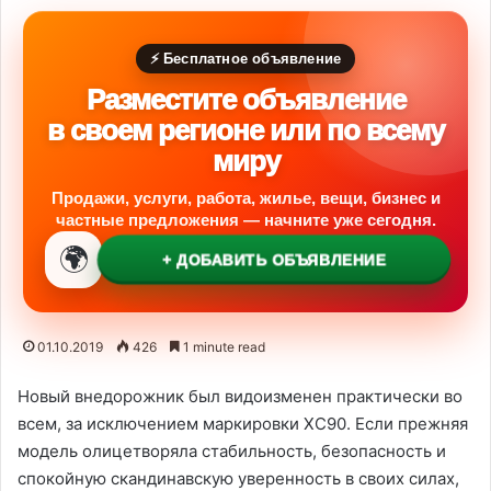
⚡ Бесплатное объявление
Разместите объявление
в своем регионе или по всему
миру
Продажи, услуги, работа, жилье, вещи, бизнес и
частные предложения — начните уже сегодня.
🌍
+ ДОБАВИТЬ ОБЪЯВЛЕНИЕ
01.10.2019
426
1 minute read
Новый внедорожник был видоизменен практически во
всем, за исключением маркировки XC90. Если прежняя
модель олицетворяла стабильность, безопасность и
спокойную скандинавскую уверенность в своих силах,