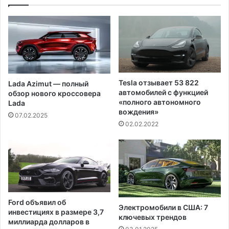
р
и
а
ц
ф
а
о
с
в
о
д
х
л
р
я
а
Tesla отзывает 53 822
Lada Azimut — полный
в
н
автомобилей с функцией
обзор нового кроссовера
о
и
«полного автономного
Lada
д
л
вождения»
07.02.2025
и
а
02.02.2022
т
р
е
а
л
б
е
о
й
т
у
в
Ford объявил об
о
Электромобили в США: 7
инвестициях в размере 3,7
п
ключевых трендов
миллиарда долларов в
р