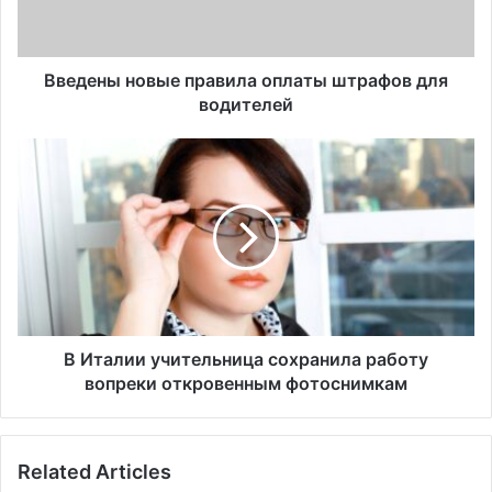
ы
н
о
в
Введены новые правила оплаты штрафов для
ы
водителей
е
п
В
р
И
а
т
в
а
и
л
л
и
а
и
о
у
п
ч
л
и
В Италии учительница сохранила работу
а
т
вопреки откровенным фотоснимкам
т
е
ы
л
ш
ь
Related Articles
т
н