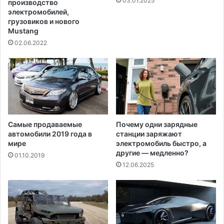
03.01.2025
производство
е
электромобилей,
к
грузовиков и нового
и
Mustang
о
02.06.2022
т
к
р
о
в
е
н
Самые продаваемые
Почему одни зарядные
н
автомобили 2019 года в
станции заряжают
ы
мире
электромобиль быстро, а
м
другие — медленно?
01.10.2019
ф
12.06.2025
о
т
о
с
н
и