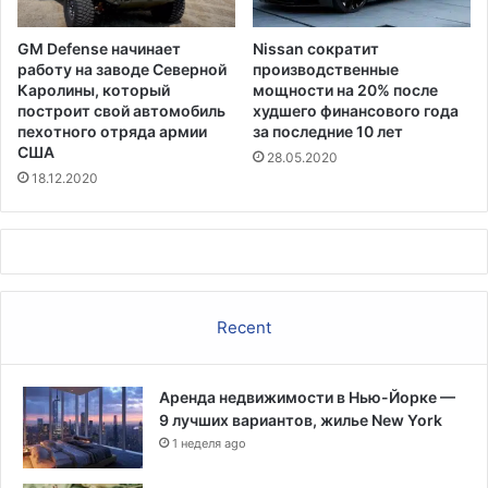
м
к
GM Defense начинает
Nissan сократит
а
работу на заводе Северной
производственные
м
Каролины, который
мощности на 20% после
построит свой автомобиль
худшего финансового года
пехотного отряда армии
за последние 10 лет
США
28.05.2020
18.12.2020
Recent
Аренда недвижимости в Нью-Йорке —
9 лучших вариантов, жилье New York
1 неделя ago