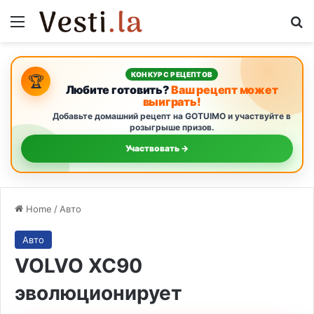
Menu
S
КОНКУРС РЕЦЕПТОВ
🏆
Любите готовить?
Ваш рецепт может
выиграть!
Добавьте домашний рецепт на GOTUIMO и участвуйте в
розыгрыше призов.
Участвовать →
Home
/
Авто
Авто
VOLVO XC90
эволюционирует