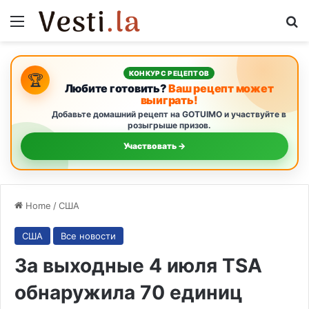
Menu
S
КОНКУРС РЕЦЕПТОВ
🏆
Любите готовить?
Ваш рецепт может
выиграть!
Добавьте домашний рецепт на GOTUIMO и участвуйте в
розыгрыше призов.
Участвовать →
Home
/
США
США
Все новости
За выходные 4 июля TSA
обнаружила 70 единиц