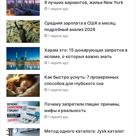
9 лучших вариантов, жилье New York
г
1 неделя ago
а
т
и
Средняя зарплата в США в месяц:
в
подробный анализ 2026
н
1 неделя ago
о
й
Харам это: 15 шокирующих запретов в
р
исламе, о которых важно знать
е
1 неделя ago
а
к
Как быстро уснуть: 7 проверенных
ц
способов для глубокого сна
и
1 неделя ago
и
Почему запретили глицин: причины,
мифы и реальность
1 неделя ago
Метод одного каталога: Jysk каталог