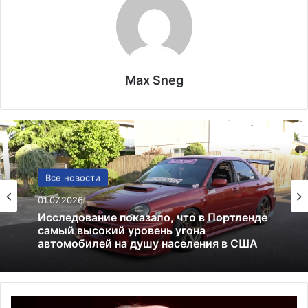
Max Sneg
США
Все новости
13.06.2025
01.07.2026
Америка имеет огромный избыток сыра
Р