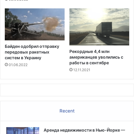
и
н
я
и
А
л
ь
ц
г
Байден одобрил отправку
е
Рекордные 4,4 млн
передовых ракетных
й
американцев уволились с
систем в Украину
м
работы в сентябре
01.06.2022
е
12.11.2021
р
а
н
а
ф
о
Recent
н
е
н
Аренда недвижимости в Нью-Йорке —
е