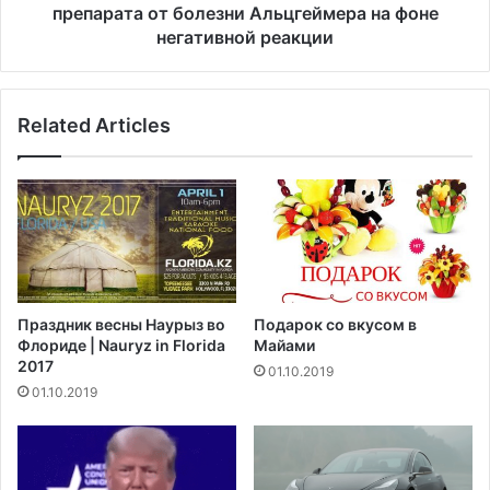
т
д
препарата от болезни Альцгеймера на фоне
ю
у
негативной реакции
р
е
и
т
д
о
и
Related Articles
г
ч
р
е
а
с
н
к
и
о
ч
й
и
п
т
р
ь
Праздник весны Наурыз во
Подарок со вкусом в
а
и
Флориде | Nauryz in Florida
Майами
к
с
2017
01.10.2019
т
п
01.10.2019
и
о
к
л
и
ь
в
з