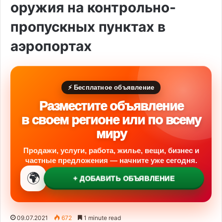
оружия на контрольно-
пропускных пунктах в
аэропортах
⚡ Бесплатное объявление
Разместите объявление
в своем регионе или по всему
миру
Продажи, услуги, работа, жилье, вещи, бизнес и
частные предложения — начните уже сегодня.
🌍
+ ДОБАВИТЬ ОБЪЯВЛЕНИЕ
09.07.2021
672
1 minute read