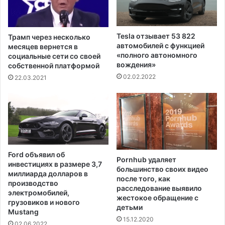
В
о
а
в
ш
а
и
н
Tesla отзывает 53 822
Трамп через несколько
н
и
автомобилей с функцией
месяцев вернется в
г
е
«полного автономного
социальные сети со своей
т
п
вождения»
собственной платформой
о
р
02.02.2022
22.03.2021
н
е
е
п
,
а
о
р
к
а
р
т
у
а
Ford объявил об
г
Pornhub удаляет
о
инвестициях в размере 3,7
большинство своих видео
К
т
миллиарда долларов в
после того, как
о
б
производство
расследование выявило
л
о
электромобилей,
жестокое обращение с
у
л
грузовиков и нового
детьми
м
Mustang
е
15.12.2020
б
з
02.06.2022